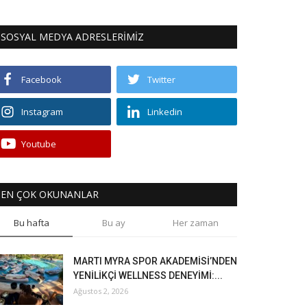
SOSYAL MEDYA ADRESLERİMİZ
Facebook
Twitter
Instagram
Linkedin
Youtube
EN ÇOK OKUNANLAR
Bu hafta
Bu ay
Her zaman
MARTI MYRA SPOR AKADEMİSİ’NDEN
YENİLİKÇİ WELLNESS DENEYİMİ:...
Ağustos 2, 2026