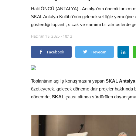
Halil ÖNCÜ (ANTALYA) - Antalya’nın önemli turizm m
SKAL Antalya Kulübü’nün geleneksel öğle yemeğine ev 
gösterdiği toplantı, sıcak ve samimi bir atmosferde ge
Haziran 18, 2025 - 18:12
Facebook
Heyecan
Toplantının açılış konuşmasını yapan
SKAL Antalya 
özetleyerek, gelecek döneme dair projeler hakkında bil
dönemde,
SKAL
çatısı altında sürdürülen dayanışman