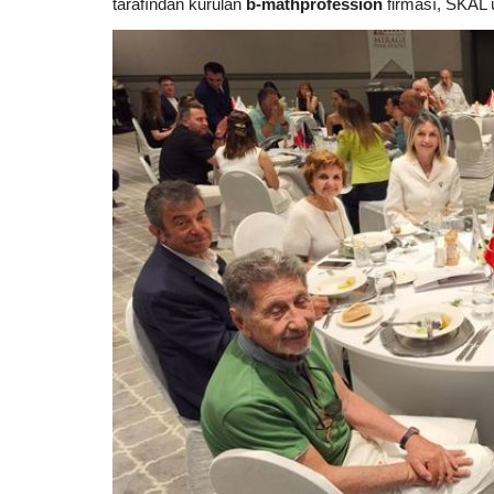
tarafından kurulan
b-mathprofession
firması, SKAL ü