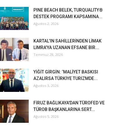
PINE BEACH BELEK, TURQUALITY®
DESTEK PROGRAMI KAPSAMINA...
Ağustos 2, 2026
KARTAL’IN SAHİLLERİNDEN LİMAK
LİMRA’YA UZANAN EFSANE BİR...
Temmuz 28, 2026
YİĞİT GİRGİN: ‘MALİYET BASKISI
AZALIRSA TÜRKİYE TURİZMDE...
Ağustos 3, 2026
FİRUZ BAĞLIKAYA'DAN TÜROFED VE
TÜROB BAŞKANLARINA SERT...
Ağustos 5, 2026