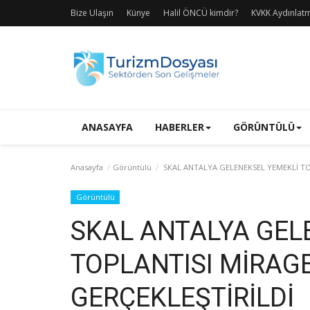
Bize Ulaşın
Künye
Halil ÖNCÜ kimdir?
KVKK Aydınlat
ANASAYFA
HABERLER
GÖRÜNTÜLÜ
Anasayfa
Görüntülü
SKAL ANTALYA GELENEKSEL YEMEKLİ TO
Görüntülü
SKAL ANTALYA GEL
TOPLANTISI MİRAGE
GERÇEKLEŞTİRİLDİ