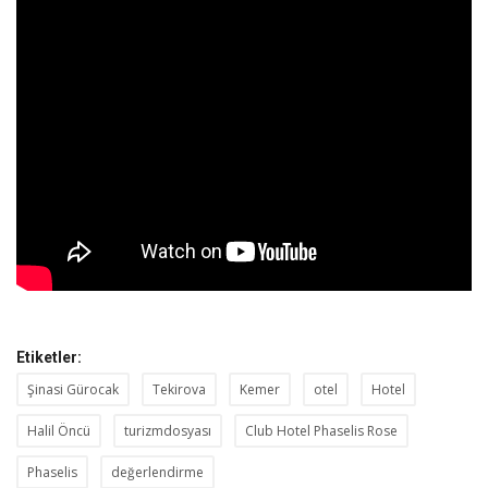
Etiketler:
Şinasi Gürocak
Tekirova
Kemer
otel
Hotel
Halil Öncü
turizmdosyası
Club Hotel Phaselis Rose
Phaselis
değerlendirme