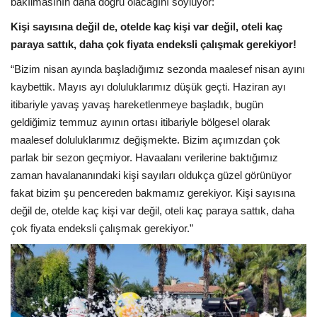
bakılmasının daha doğru olacağını söylüyor:
Galeri
Kişi sayısına değil de, otelde kaç kişi var değil, oteli kaç
paraya sattık, daha çok fiyata endeksli çalışmak gerekiyor!
“Bizim nisan ayında başladığımız sezonda maalesef nisan ayını
kaybettik. Mayıs ayı doluluklarımız düşük geçti. Haziran ayı
itibariyle yavaş yavaş hareketlenmeye başladık, bugün
geldiğimiz temmuz ayının ortası itibariyle bölgesel olarak
maalesef doluluklarımız değişmekte. Bizim açımızdan çok
parlak bir sezon geçmiyor. Havaalanı verilerine baktığımız
zaman havalananındaki kişi sayıları oldukça güzel görünüyor
fakat bizim şu pencereden bakmamız gerekiyor. Kişi sayısına
değil de, otelde kaç kişi var değil, oteli kaç paraya sattık, daha
çok fiyata endeksli çalışmak gerekiyor.”