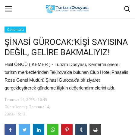
Görüntülü
ŞİNASİ GÜROCAK:'KİŞİ SAYISINA
Anasayfa
DEĞİL, GELİRE BAKMALIYIZ!'
Bize Ulaşın
Halil ÖNCÜ ( KEMER ) - Turizm Dosyası, Kemer’in önemli
Künye
turizm merkezlerinden Tekirova’da bulunan Club Hotel Phaselis
Rose Genel Müdürü Şinasi Gürocak’a bir ziyaret
Halil ÖNCÜ kimdir?
gerçekleştirerek gündeme ilişkin değerlendirmelerini aldı.
Temmuz 14, 2023 - 10:43
KVKK Aydınlatma Metni
Güncellenmiş: Temmuz 14,
2023 - 15:12
Haberler
Görüntülü