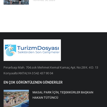
Pınarbaşı Mah. 704.sok Mehmet Kemal Kamaç Apt. No:28 K. 4 D. 13
Konyaaltı/ANTALYA 0 542 437 90 04
EN ÇOK GÖRÜNTÜLENEN GÖNDERILER
MASAL PARK İÇİN, TEŞEKKÜRLER BAŞKAN
HAKAN TÜTÜNCÜ