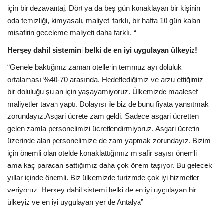
için bir dezavantaj. Dört ya da beş gün konaklayan bir kişinin
oda temizliği, kimyasalı, maliyeti farklı, bir hafta 10 gün kalan
misafirin geceleme maliyeti daha farklı. “
Herşey dahil sistemini belki de en iyi uygulayan ülkeyiz!
“Genele baktığınız zaman otellerin temmuz ayı doluluk
ortalaması %40-70 arasında. Hedeflediğimiz ve arzu ettiğimiz
bir doluluğu şu an için yaşayamıyoruz. Ülkemizde maalesef
maliyetler tavan yaptı. Dolayısı ile biz de bunu fiyata yansıtmak
zorundayız.Asgari ücrete zam geldi. Sadece asgari ücretten
gelen zamla personelimizi ücretlendirmiyoruz. Asgari ücretin
üzerinde alan personelimize de zam yapmak zorundayız. Bizim
için önemli olan otelde konaklattığımız misafir sayısı önemli
ama kaç paradan sattığımız daha çok önem taşıyor. Bu gelecek
yıllar içinde önemli. Biz ülkemizde turizmde çok iyi hizmetler
veriyoruz. Herşey dahil sistemi belki de en iyi uygulayan bir
ülkeyiz ve en iyi uygulayan yer de Antalya”