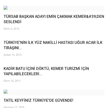
TÜRSAB BAŞKAN ADAYI EMİN ÇAKMAK KEMER&#39;DEN
SESLENDİ
Ekim 6, 2013
TÜRKİYE'NİN İLK YÜZ NAKİLLİ HASTASI UĞUR ACAR İLK
TIRAŞINI...
Şubat 13, 2012
KADİR BATU İÇİNİ DÖKTÜ, KEMER TURİZMİ İÇİN
YAPILABİLECEKLERİ...
Ekim 16, 2011
TATİL KEYFİNİZ TÜRKİYE'DE GÜVENDE!
Haziran 27, 2020