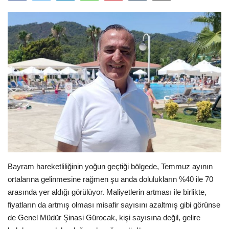
Araştırma - İnceleme
Lezzet Durakları
Röportajlar
Gezi - Yorum
Sizlerden Gelenler
Yorumlar
Bayram hareketliliğinin yoğun geçtiği bölgede, Temmuz ayının
Video Tanıtım
ortalarına gelinmesine rağmen şu anda dolulukların %40 ile 70
arasında yer aldığı görülüyor. Maliyetlerin artması ile birlikte,
Köşe Yazarları
fiyatların da artmış olması misafir sayısını azaltmış gibi görünse
de Genel Müdür Şinasi Gürocak, kişi sayısına değil, gelire