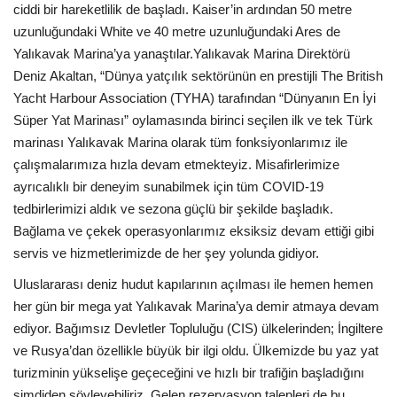
Galeri
ciddi bir hareketlilik de başladı. Kaiser’in ardından 50 metre
uzunluğundaki White ve 40 metre uzunluğundaki Ares de
Yalıkavak Marina’ya yanaştılar.Yalıkavak Marina Direktörü
Deniz Akaltan, “Dünya yatçılık sektörünün en prestijli The British
Yacht Harbour Association (TYHA) tarafından “Dünyanın En İyi
Süper Yat Marinası” oylamasında birinci seçilen ilk ve tek Türk
marinası Yalıkavak Marina olarak tüm fonksiyonlarımız ile
çalışmalarımıza hızla devam etmekteyiz. Misafirlerimize
ayrıcalıklı bir deneyim sunabilmek için tüm COVID-19
tedbirlerimizi aldık ve sezona güçlü bir şekilde başladık.
Bağlama ve çekek operasyonlarımız eksiksiz devam ettiği gibi
servis ve hizmetlerimizde de her şey yolunda gidiyor.
Uluslararası deniz hudut kapılarının açılması ile hemen hemen
her gün bir mega yat Yalıkavak Marina’ya demir atmaya devam
ediyor. Bağımsız Devletler Topluluğu (CIS) ülkelerinden; İngiltere
ve Rusya’dan özellikle büyük bir ilgi oldu. Ülkemizde bu yaz yat
turizminin yükselişe geçeceğini ve hızlı bir trafiğin başladığını
şimdiden söyleyebiliriz. Gelen rezervasyon talepleri de bu