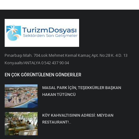
Pınarbaşı Mah. 704.sok Mehmet Kemal Kamaç Apt. No:28 K. 4 D. 13
Konyaaltı/ANTALYA 0 542 437 90 04
EN ÇOK GÖRÜNTÜLENEN GÖNDERILER
MASAL PARK İÇİN, TEŞEKKÜRLER BAŞKAN
HAKAN TÜTÜNCÜ
KÖY KAHVALTISININ ADRESİ: MEYDAN
RESTAURANT!..