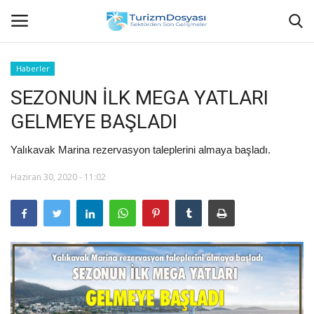
Haberler
SEZONUN İLK MEGA YATLARI
Anasayfa
GELMEYE BAŞLADI
Bize Ulaşın
Yalıkavak Marina rezervasyon taleplerini almaya başladı.
Künye
Haziran 30, 2020 - 11:02
Halil ÖNCÜ kimdir?
KVKK Aydınlatma Metni
Haberler
Görüntülü