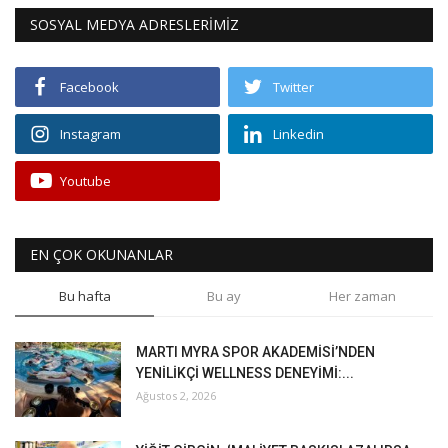
SOSYAL MEDYA ADRESLERİMİZ
Facebook
Twitter
Instagram
Linkedin
Youtube
EN ÇOK OKUNANLAR
Bu hafta
Bu ay
Her zaman
MARTI MYRA SPOR AKADEMİSİ’NDEN
YENİLİKÇİ WELLNESS DENEYİMİ:...
Ağustos 2, 2026