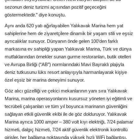
sezonun deniz turizmi açısından pozitif geçeceğini
göstermektedir.” diye konuştu.
Aynı anda 620 yatı ağırlayabilen Yalıkavak Marina hem yat
sahiplerine hem de ziyaretçilere dinamik bir yaşam stili ve eşsiz
ayrıcalıklar sunuyor. Dünyanın önde gelen 100’den farklı
markasına ev sahipliği yapan Yalıkavak Marina, Türk ve dünya
mutfaklarından örnekler sunan gurme restoranları, butik otelleri
ve Avrupa Birliği (“AB”) normlarındaki Mavi Bayraklı plajıyla
deniz tutkusunu lüks resort anlayışıyla harmanlayarak kişiye
özel eşsiz bir marina deneyimi sunuyor.
Göz alıcı güzelliği ve çekici mekanlarının yanı sıra Yalıkavak
Marina, marina operasyonlarını kusursuz yöneten iyi eğitimli ve
tecrübeli çalışanları ve tüm yıl boyunca marinanın güvenliğini
sağlayan etkili güvenlik ekibi ile de göz dolduruyor. Yalıkavak
Marina ayrıca 1000 amper – 380 volt kıyı elektriği, 7/24 palamar
hizmeti, dalgıç hizmeti, 7/24 aktif güvenlik elektronik kontrollü
girişler, her bağlama noktasında yüksek hızlı WiFi bağlantısı,