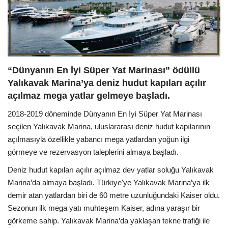
Araştırma - İnceleme
Lezzet Durakları
“Dünyanın En İyi Süper Yat Marinası” ödüllü
Röportajlar
Yalıkavak Marina’ya deniz hudut kapıları açılır
açılmaz mega yatlar gelmeye başladı.
Gezi - Yorum
2018-2019 döneminde Dünyanın En İyi Süper Yat Marinası
Sizlerden Gelenler
seçilen Yalıkavak Marina, uluslararası deniz hudut kapılarının
açılmasıyla özellikle yabancı mega yatlardan yoğun ilgi
Yorumlar
görmeye ve rezervasyon taleplerini almaya başladı.
Deniz hudut kapıları açılır açılmaz dev yatlar soluğu Yalıkavak
Video Tanıtım
Marina’da almaya başladı. Türkiye'ye Yalıkavak Marina’ya ilk
demir atan yatlardan biri de 60 metre uzunluğundaki Kaiser oldu.
Köşe Yazarları
Sezonun ilk mega yatı muhteşem Kaiser, adına yaraşır bir
görkeme sahip. Yalıkavak Marina’da yaklaşan tekne trafiği ile