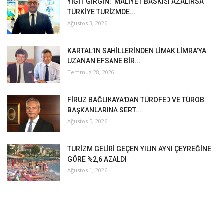
YİĞİT GİRGİN: ‘MALİYET BASKISI AZALIRSA
TÜRKİYE TURİZMDE...
Ağustos 3, 2026
KARTAL’IN SAHİLLERİNDEN LİMAK LİMRA’YA
UZANAN EFSANE BİR...
Temmuz 28, 2026
FİRUZ BAĞLIKAYA'DAN TÜROFED VE TÜROB
BAŞKANLARINA SERT...
Ağustos 5, 2026
TURİZM GELİRİ GEÇEN YILIN AYNI ÇEYREĞİNE
GÖRE %2,6 AZALDI
Ağustos 1, 2026