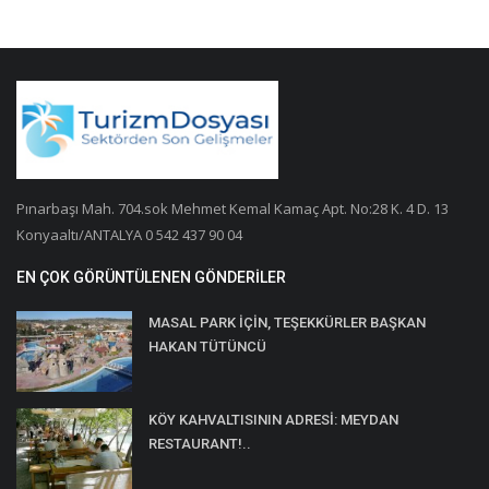
Pınarbaşı Mah. 704.sok Mehmet Kemal Kamaç Apt. No:28 K. 4 D. 13
Konyaaltı/ANTALYA 0 542 437 90 04
EN ÇOK GÖRÜNTÜLENEN GÖNDERILER
MASAL PARK İÇİN, TEŞEKKÜRLER BAŞKAN
HAKAN TÜTÜNCÜ
KÖY KAHVALTISININ ADRESİ: MEYDAN
RESTAURANT!..