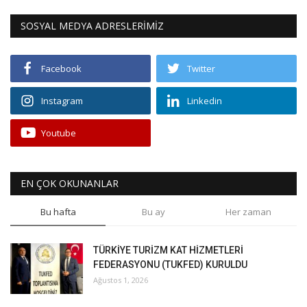
SOSYAL MEDYA ADRESLERİMİZ
Facebook
Twitter
Instagram
Linkedin
Youtube
EN ÇOK OKUNANLAR
Bu hafta
Bu ay
Her zaman
TÜRKİYE TURİZM KAT HİZMETLERİ
FEDERASYONU (TUKFED) KURULDU
Ağustos 1, 2026