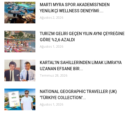
MARTI MYRA SPOR AKADEMİSİ’NDEN
YENİLİKÇİ WELLNESS DENEYİMİ:...
Ağustos 2, 2026
TURİZM GELİRİ GEÇEN YILIN AYNI ÇEYREĞİNE
GÖRE %2,6 AZALDI
Ağustos 1, 2026
KARTAL’IN SAHİLLERİNDEN LİMAK LİMRA’YA
UZANAN EFSANE BİR...
Temmuz 28, 2026
NATİONAL GEOGRAPHİC TRAVELLER (UK)
'TÜRKİYE COLLECTİON'...
Ağustos 1, 2026