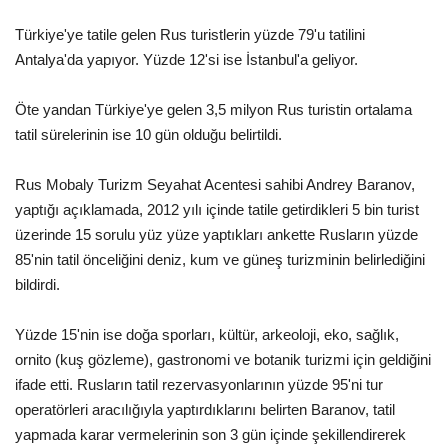
Türkiye'ye tatile gelen Rus turistlerin yüzde 79'u tatilini
Araştırma - İnceleme
Antalya'da yapıyor. Yüzde 12'si ise İstanbul'a geliyor.
Lezzet Durakları
Öte yandan Türkiye'ye gelen 3,5 milyon Rus turistin ortalama
tatil sürelerinin ise 10 gün olduğu belirtildi.
Röportajlar
Rus Mobaly Turizm Seyahat Acentesi sahibi Andrey Baranov,
Gezi - Yorum
yaptığı açıklamada, 2012 yılı içinde tatile getirdikleri 5 bin turist
üzerinde 15 sorulu yüz yüze yaptıkları ankette Rusların yüzde
Sizlerden Gelenler
85'nin tatil önceliğini deniz, kum ve güneş turizminin belirlediğini
bildirdi.
Yorumlar
Yüzde 15'nin ise doğa sporları, kültür, arkeoloji, eko, sağlık,
Video Tanıtım
ornito (kuş gözleme), gastronomi ve botanik turizmi için geldiğini
ifade etti. Rusların tatil rezervasyonlarının yüzde 95'ni tur
Köşe Yazarları
operatörleri aracılığıyla yaptırdıklarını belirten Baranov, tatil
yapmada karar vermelerinin son 3 gün içinde şekillendirerek