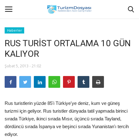
Haberler
RUS TURİST ORTALAMA 10 GÜN
Anasayfa
KALIYOR
Bize Ulaşın
Şubat 5, 2013 - 21:02
Künye
Halil ÖNCÜ kimdir?
Rus turistlerin yüzde 85'i Türkiye'ye deniz, kum ve güneş
KVKK Aydınlatma Metni
turizmi için geliyor. Rus turistler dünyada tatil yapmada birinci
sırada Türkiye, ikinci sırada Mısır, üçüncü sırada Tayland,
Haberler
dördüncü sırada İspanya ve beşinci sırada Yunanistan'ı tercih
ediyor.
Görüntülü