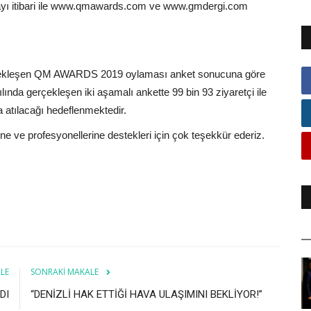
m ayı itibari ile www.qmawards.com ve www.gmdergi.com
rçekleşen QM AWARDS 2019 oylaması anket sonucuna göre
lında gerçekleşen iki aşamalı ankette 99 bin 93 ziyaretçi ile
a atılacağı hedeflenmektedir.
ne ve profesyonellerine destekleri için çok teşekkür ederiz.
LE
SONRAKI MAKALE
DI
“DENİZLİ HAK ETTİĞİ HAVA ULAŞIMINI BEKLİYOR!”