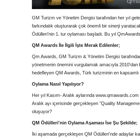
GM Turizm ve Yönetim Dergisi tarafından her yıl gele
farkındalık oluşturarak çok önemli bir sinerji yara
Ödülleri’nin 1. tur oylaması başladı. Bu yıl QmAwards 
QM Awards İle İlgili İşte Merak Edilenler;
Qm Awards, GM Turizm & Yönetim Dergisi tarafından 
yönetmenin önemini vurgulamak amacıyla 2010'dan b
hedefleyen QM Awards, Türk turizminin en kapsamlı öd
Oylama Nasıl Yapılıyor?
Her yıl Kasım- Aralık aylarında www.qmawards.com
Aralık ayı içerisinde gerçekleşen "Quality Managemen
oluşuyor?
QM Ödülleri'nin Oylama Aşaması İse Şu Şekilde;
İki aşamada gerçekleşen QM Ödülleri'nde adaylar kamu