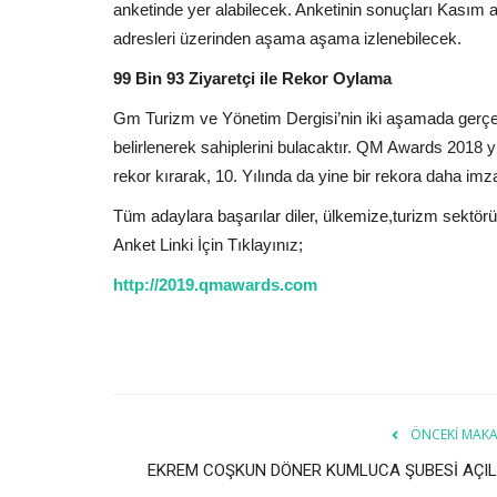
anketinde yer alabilecek. Anketinin sonuçları Kası
adresleri üzerinden aşama aşama izlenebilecek.
99 Bin 93 Ziyaretçi ile Rekor Oylama
Gm Turizm ve Yönetim Dergisi’nin iki aşamada ge
belirlenerek sahiplerini bulacaktır. QM Awards 2018 yı
rekor kırarak, 10. Yılında da yine bir rekora daha imz
Tüm adaylara başarılar diler, ülkemize,turizm sektörü
Anket Linki İçin Tıklayınız;
http://2019.qmawards.com
ÖNCEKI MAKA
EKREM COŞKUN DÖNER KUMLUCA ŞUBESİ AÇIL