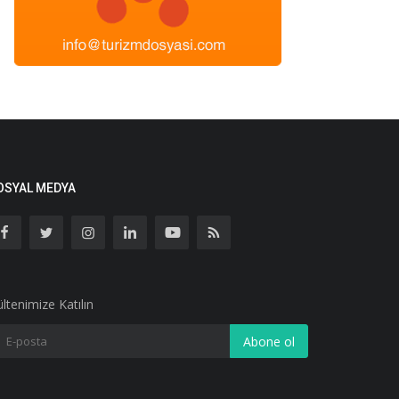
OSYAL MEDYA
ltenimize Katılın
Abone ol