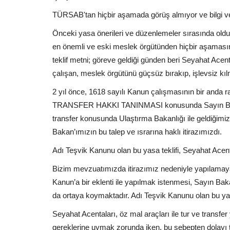
TÜRSAB'tan hiçbir aşamada görüş almıyor ve bilgi v
Önceki yasa önerileri ve düzenlemeler sırasında oldu
en önemli ve eski meslek örgütünden hiçbir aşamasın
teklif metni; göreve geldiği günden beri Seyahat Ace
çalışan, meslek örgütünü güçsüz bırakıp, işlevsiz kı
2 yıl önce, 1618 sayılı Kanun çalışmasının bir anda 
TRANSFER HAKKI TANINMASI konusunda Sayın Bakan’
transfer konusunda Ulaştırma Bakanlığı ile geldiğim
Bakan’ımızın bu talep ve ısrarına haklı itirazımızdı.
Adı Teşvik Kanunu olan bu yasa teklifi, Seyahat Acent
Bizim mevzuatımızda itirazımız nedeniyle yapılamayan
Kanun’a bir eklenti ile yapılmak istenmesi, Sayın Bak
da ortaya koymaktadır. Adı Teşvik Kanunu olan bu yas
Seyahat Acentaları, öz mal araçları ile tur ve trans
gereklerine uymak zorunda iken, bu sebepten dolayı tür