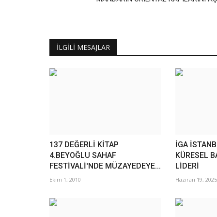
İLGILI MESAJLAR
137 DEĞERLİ KİTAP
İGA İSTAN
4.BEYOĞLU SAHAF
KÜRESEL B
FESTİVALİ'NDE MÜZAYEDEYE...
LİDERİ
Ekim 1, 2010
Haziran 19, 2025