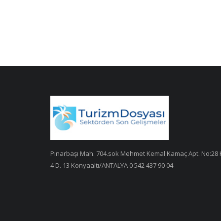
Pınarbaşı Mah. 704.sok Mehmet Kemal Kamaç Apt. No:28 
4 D. 13 Konyaaltı/ANTALYA 0 542 437 90 04