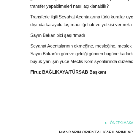
transfer yapabilmeleri nasıl açıklanabilir?
Transferle ilgili Seyahat Acentalarına türlü kurallar uy
dışında karayolu taşımacılığı hak ve yetkisi vermek
Sayın Bakan bizi şaşırtmadı
Seyahat Acentalarının ekmeğine, mesleğine, meslek 
Sayın Bakan’ın göreve geldiği günden bugüne kadarki
büyük yanlışın yüce Meclis Komisyonlarında düzelec
Firuz BAĞLIKAYA/TÜRSAB Başkanı
ÖNCEKI MAKA
MANDARIN ORIENTAL KAPILARINI AÇ