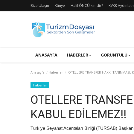
Bize Ulaşın
Künye
Halil ÖNCÜ kimdir?
KVKK Aydınlat
ANASAYFA
HABERLER
GÖRÜNTÜLÜ
Anasayfa
Haberler
OTELLERE TRANSFER HAKKI TANINMASI, K
Haberler
OTELLERE TRANSFE
KABUL EDİLEMEZ!!
Türkiye Seyahat Acentaları Birliği (TÜRSAB) Başkanı 