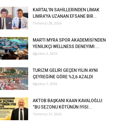
KARTAL’IN SAHİLLERİNDEN LİMAK
LİMRA’YA UZANAN EFSANE BİR...
Temmuz 28, 2026
MARTI MYRA SPOR AKADEMİSİ’NDEN
YENİLİKÇİ WELLNESS DENEYİMİ:...
Ağustos 2, 2026
TURİZM GELİRİ GEÇEN YILIN AYNI
ÇEYREĞİNE GÖRE %2,6 AZALDI
Ağustos 1, 2026
AKTOB BAŞKANI KAAN KAVALOĞLU:
“BU SEZONU KÖTÜNÜN İYİSİ...
Temmuz 31, 2026