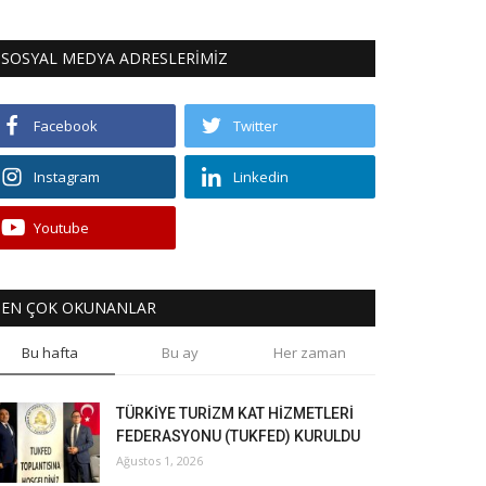
SOSYAL MEDYA ADRESLERİMİZ
Facebook
Twitter
Instagram
Linkedin
Youtube
EN ÇOK OKUNANLAR
Bu hafta
Bu ay
Her zaman
TÜRKİYE TURİZM KAT HİZMETLERİ
FEDERASYONU (TUKFED) KURULDU
Ağustos 1, 2026