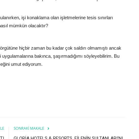
gulanırken, işi konaklama olan işletmelerine tesis sınırları
 nasıl mümkün olacaktır?
örgütüne hiçbir zaman bu kadar çok saldırı olmamıştı ancak
 uygulamalarına bakınca, şaşırmadığımı söyleyebilirim. Bu
eğini umut ediyorum.
LE
SONRAKI MAKALE
TI
GLORİA HOTELS & RESORTS, FİLENİN SULTANLARI'NI