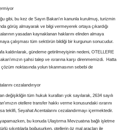
ermiyor
ğu gibi, bu kez de Sayın Bakan’ın kanunla kurulmuş, turizmin
da görüş almayarak ve bilgi vermeyerek ortaya çıkardığı
ntalarının yasadan kaynaklanan haklarını elinden almaya
lmaya çalışması tüm sektörün bildiği bir kurgunun sonucudur.
rafa kaldırılarak, gündeme getirilmeyişinin nedeni, OTELLERE
ımızın şahsi talep ve ısrarına karşı direnmemizdi. Hatta
iz çözüm noktasında yolun tıkanmasının sebebi de
alarını cezalandırıyor
 değişikliğin tüm hukuk kuralları yok sayılarak, 2634 sayılı
an’ımızın otellere transfer hakkı verme konusundaki ısrarını
a teklifi, Seyahat Acentalarını cezalandırmayı içermektedir.
fer yapamazken, bu konuda Ulaştırma Mevzuatına bağlı işletme
lü sıkıntılarla boğuşurken, otellerin öz mal araçları ile