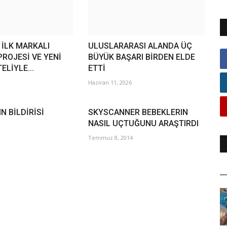
İLK MARKALI
ULUSLARARASI ALANDA ÜÇ
PROJESİ VE YENİ
BÜYÜK BAŞARI BİRDEN ELDE
LİYLE...
ETTİ
Haziran 11, 2026
N BİLDİRİSİ
SKYSCANNER BEBEKLERIN
NASIL UÇTUĞUNU ARAŞTIRDI
Temmuz 8, 2014