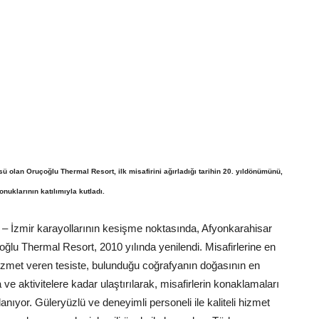
ü olan Oruçoğlu Thermal Resort, ilk misafirini ağırladığı tarihin 20. yıldönümünü,
nuklarının katılımıyla kutladı.
a – İzmir karayollarının kesişme noktasında, Afyonkarahisar
u Thermal Resort, 2010 yılında yenilendi. Misafirlerine en
izmet veren tesiste, bulunduğu coğrafyanın doğasının en
ve aktivitelere kadar ulaştırılarak, misafirlerin konaklamaları
ıyor. Güleryüzlü ve deneyimli personeli ile kaliteli hizmet