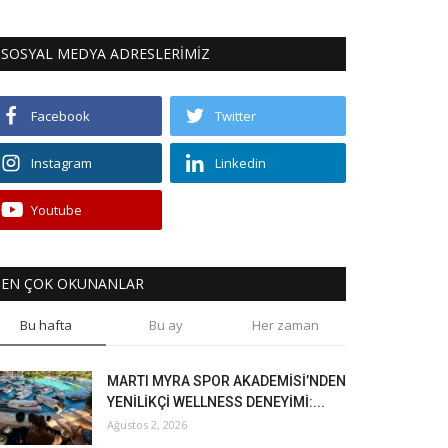
SOSYAL MEDYA ADRESLERİMİZ
Facebook
Twitter
Instagram
Linkedin
Youtube
EN ÇOK OKUNANLAR
Bu hafta
Bu ay
Her zaman
MARTI MYRA SPOR AKADEMİSİ’NDEN
YENİLİKÇİ WELLNESS DENEYİMİ:...
Ağustos 2, 2026