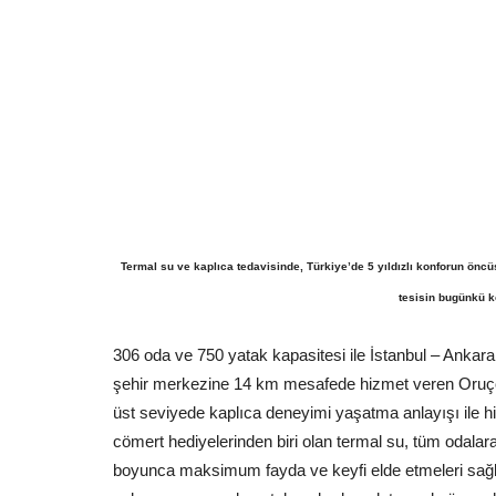
Termal su ve kaplıca tedavisinde, Türkiye’de 5 yıldızlı konforun öncüs
tesisin bugünkü ko
306 oda ve 750 yatak kapasitesi ile İstanbul – Ankar
şehir merkezine 14 km mesafede hizmet veren Oruçoğl
üst seviyede kaplıca deneyimi yaşatma anlayışı ile h
cömert hediyelerinden biri olan termal su, tüm odalara 
boyunca maksimum fayda ve keyfi elde etmeleri sağlan