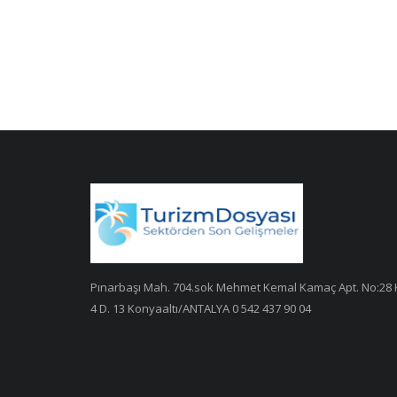
Pınarbaşı Mah. 704.sok Mehmet Kemal Kamaç Apt. No:28 
4 D. 13 Konyaaltı/ANTALYA 0 542 437 90 04