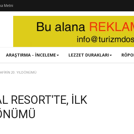
ma Metni
ARAŞTIRMA - İNCELEME
LEZZET DURAKLARI
RÖPO
AFİRİN 20. YILDÖNÜMÜ
 RESORT'TE, İLK
DÖNÜMÜ