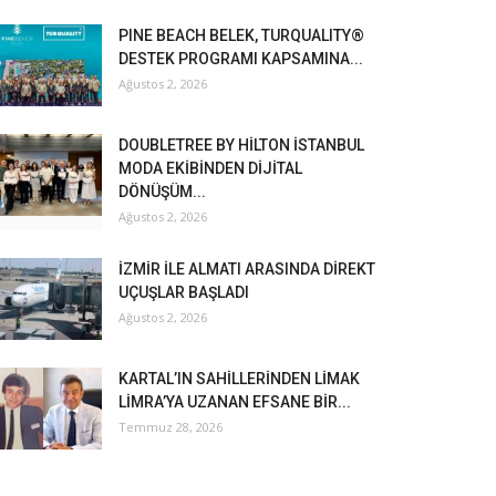
PINE BEACH BELEK, TURQUALITY®
DESTEK PROGRAMI KAPSAMINA...
Ağustos 2, 2026
DOUBLETREE BY HİLTON İSTANBUL
MODA EKİBİNDEN DİJİTAL
DÖNÜŞÜM...
Ağustos 2, 2026
İZMİR İLE ALMATI ARASINDA DİREKT
UÇUŞLAR BAŞLADI
Ağustos 2, 2026
KARTAL’IN SAHİLLERİNDEN LİMAK
LİMRA’YA UZANAN EFSANE BİR...
Temmuz 28, 2026