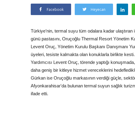
Facebook
Heyecan
Türkiye’nin, termal suyu tüm odalara kadar ulaştıran i
günü pastasını, Oruçoğlu Thermal Resort Yönetim K
Levent Oruç, Yönetim Kurulu Başkanı Danışmanı Yu
üyeleri, tesiste kalmakta olan konuklarla birlikte k
Yardımcısı Levent Oruç, törende yaptığı konuşmada, 2
daha geniş bir kitleye hizmet vereceklerini hedefledi
Gürkan ise Oruçoğlu markasının verdiği güçle, sektörd
Afyonkarahisar'da bulunan termal suyun sağlık turizmi
ifade etti.