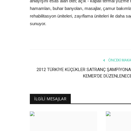
anlayışını esas alan otel; açık - kapalı termal yüzme h
hamamları, buhar banyoları, masajlar, çamur bakımları, 
rehabilitasyon üniteleri, zayıflama üniteleri ile daha s
sunuyor.
ÖNCEKI MAKA
2012 TÜRKİYE KÜÇÜKLER SATRANÇ ŞAMPİYONA
KEMER'DE DÜZENLENEC
İLGILI MESAJLAR