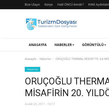
Bize Ulaşın
Künye
Halil ÖNCÜ kimdir?
KVKK Aydınlat
ANASAYFA
HABERLER
GÖRÜNTÜLÜ
Anasayfa
Haberler
ORUÇOĞLU THERMAL RESORT'TE, İLK MİS
Haberler
ORUÇOĞLU THERMAL
MİSAFİRİN 20. YIL
Aralık 20, 2011 - 10:17