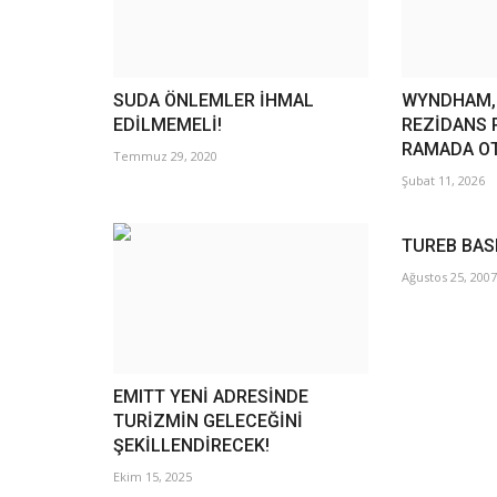
SUDA ÖNLEMLER İHMAL
WYNDHAM, 
EDİLMEMELİ!
REZİDANS 
RAMADA OTE
Temmuz 29, 2020
Şubat 11, 2026
TUREB BASI
Ağustos 25, 2007
EMITT YENİ ADRESİNDE
TURİZMİN GELECEĞİNİ
ŞEKİLLENDİRECEK!
Ekim 15, 2025