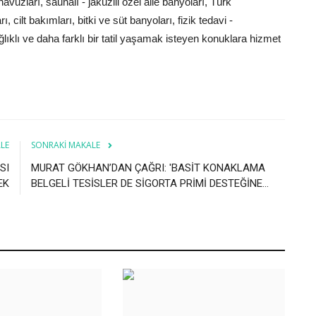
avuzları, saunalı - jakuzili özel aile banyoları, Türk
cilt bakımları, bitki ve süt banyoları, fizik tedavi -
ağlıklı ve daha farklı bir tatil yaşamak isteyen konuklara hizmet
LE
SONRAKI MAKALE
SI
MURAT GÖKHAN’DAN ÇAĞRI: 'BASİT KONAKLAMA
EK
BELGELİ TESİSLER DE SİGORTA PRİMİ DESTEĞİNE...