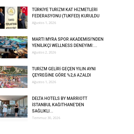
TÜRKİYE TURİZM KAT HİZMETLERİ
FEDERASYONU (TUKFED) KURULDU
Ağustos 1, 2026
MARTI MYRA SPOR AKADEMİSİ’NDEN
YENİLİKÇİ WELLNESS DENEYİMİ:...
Ağustos 2, 2026
TURİZM GELİRİ GEÇEN YILIN AYNI
ÇEYREĞİNE GÖRE %2,6 AZALDI
Ağustos 1, 2026
DELTA HOTELS BY MARRİOTT
İSTANBUL KAĞITHANE’DEN
SAĞLIKLI...
Temmuz 30, 2026