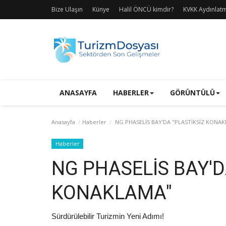
Bize Ulaşın
Künye
Halil ÖNCÜ kimdir?
KVKK Aydınlat
ANASAYFA
HABERLER
GÖRÜNTÜLÜ
Anasayfa
Haberler
NG PHASELİS BAY'DA "PLASTİKSİZ KONA
Haberler
NG PHASELİS BAY'D
KONAKLAMA"
Sürdürülebilir Turizmin Yeni Adımı!