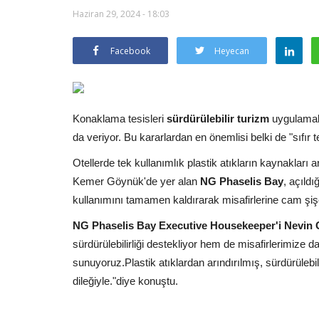
Haziran 29, 2024 - 18:03
Facebook
Heyecan
Konaklama tesisleri
sürdürülebilir turizm
uygulamala
da veriyor. Bu kararlardan en önemlisi belki de "sıfır t
Otellerde tek kullanımlık plastik atıkların kaynakları ar
Kemer Göynük'de yer alan
NG Phaselis Bay
, açıldı
kullanımını tamamen kaldırarak misafirlerine cam şiş
NG Phaselis Bay Executive Housekeeper'i Nevin
sürdürülebilirliği destekliyor hem de misafirlerimize
sunuyoruz.Plastik atıklardan arındırılmış, sürdürülebil
dileğiyle."diye konuştu.