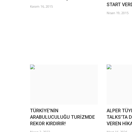
START VER
Kasım 16, 2015
Nisan 19, 2015
TÜRKİYE'NİN
ALPER TÜY
ARABULUCULUĞU TURİZMDE
TALKS’TA 
REKOR KIRDIRIR!
VEREN HİKA
Nisan 2, 2022
Mart 16, 2026