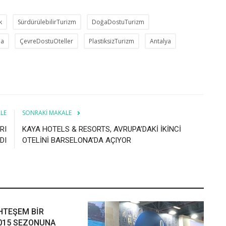
k
SürdürülebilirTurizm
DoğaDostuTurizm
ma
ÇevreDostuOteller
PlastiksizTurizm
Antalya
LE
SONRAKI MAKALE
RI
KAYA HOTELS & RESORTS, AVRUPA’DAKİ İKİNCİ
DI
OTELİNİ BARSELONA’DA AÇIYOR
HTEŞEM BİR
015 SEZONUNA