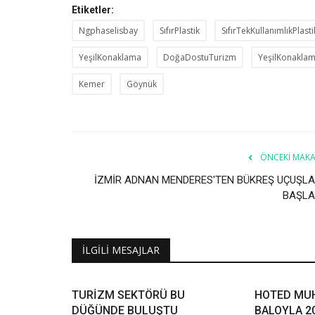
Etiketler:
Ngphaselisbay
SıfırPlastik
SıfırTekKullanımlıkPlasti
YeşilKonaklama
DoğaDostuTurizm
YeşilKonakla
Kemer
Göynük
ÖNCEKI MAKA
İZMİR ADNAN MENDERES'TEN BÜKREŞ UÇUŞLA
BAŞLA
İLGILI MESAJLAR
TURİZM SEKTÖRÜ BU
HOTED MU
DÜĞÜNDE BULUŞTU
BALOYLA 2