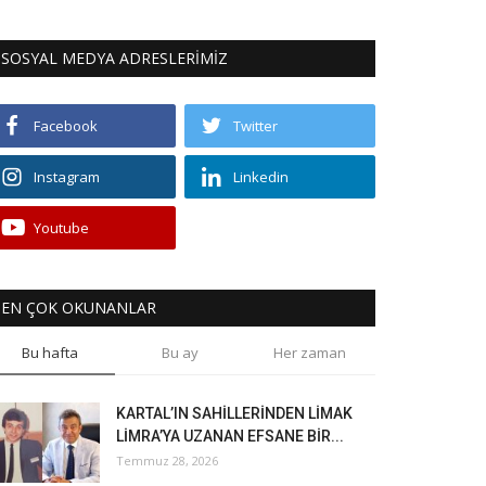
SOSYAL MEDYA ADRESLERİMİZ
Facebook
Twitter
Instagram
Linkedin
Youtube
EN ÇOK OKUNANLAR
Bu hafta
Bu ay
Her zaman
KARTAL’IN SAHİLLERİNDEN LİMAK
LİMRA’YA UZANAN EFSANE BİR...
Temmuz 28, 2026