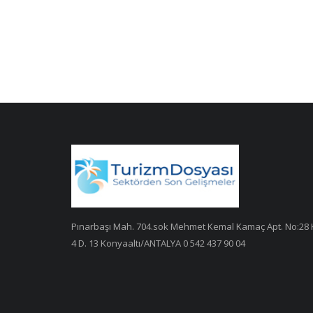
Pınarbaşı Mah. 704.sok Mehmet Kemal Kamaç Apt. No:28 
4 D. 13 Konyaaltı/ANTALYA 0 542 437 90 04