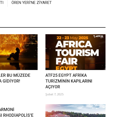
TI
ÖREN YERİ'NE ZİYARET
LER BU MÜZEDE
ATF25 EGYPT AFRİKA
 GİDİYOR!
TURİZMİNİN KAPILARINI
AÇIYOR
Şubat 7, 2025
ARMONİ
I RHODİAPOLİS'E