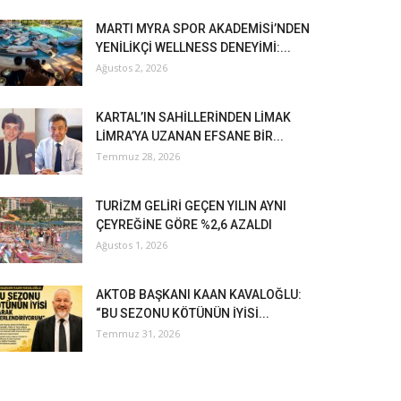
MARTI MYRA SPOR AKADEMİSİ’NDEN
YENİLİKÇİ WELLNESS DENEYİMİ:...
Ağustos 2, 2026
KARTAL’IN SAHİLLERİNDEN LİMAK
LİMRA’YA UZANAN EFSANE BİR...
Temmuz 28, 2026
TURİZM GELİRİ GEÇEN YILIN AYNI
ÇEYREĞİNE GÖRE %2,6 AZALDI
Ağustos 1, 2026
AKTOB BAŞKANI KAAN KAVALOĞLU:
“BU SEZONU KÖTÜNÜN İYİSİ...
Temmuz 31, 2026