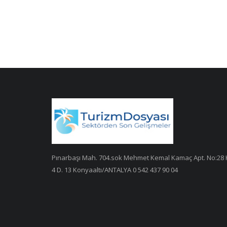
Pınarbaşı Mah. 704.sok Mehmet Kemal Kamaç Apt. No:28 
4 D. 13 Konyaaltı/ANTALYA 0 542 437 90 04