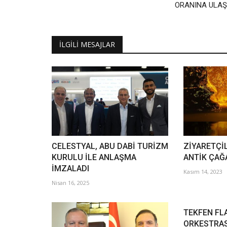
ORANINA ULAŞ
İLGILI MESAJLAR
CELESTYAL, ABU DABİ TURİZM
ZİYARETÇİ
KURULU İLE ANLAŞMA
ANTİK ÇAĞA
İMZALADI
Kasım 14, 2023
Nisan 16, 2025
TEKFEN FL
ORKESTRAS