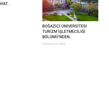
YAT...
BOĞAZİÇİ ÜNİVERSİTESİ
TURİZM İŞLETMECİLİĞİ
BÖLÜMÜ'NDEN...
Temmuz 27, 2026