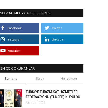
SOSYAL MEDYA ADRESLERİMİZ
Facebook
Twitter
Instagram
Linkedin
Youtube
EN ÇOK OKUNANLAR
Bu hafta
Bu ay
Her zaman
TÜRKİYE TURİZM KAT HİZMETLERİ
FEDERASYONU (TUKFED) KURULDU
Ağustos 1, 2026