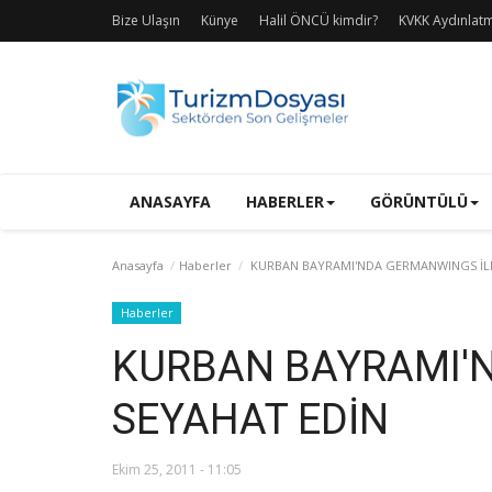
Bize Ulaşın
Künye
Halil ÖNCÜ kimdir?
KVKK Aydınlat
ANASAYFA
HABERLER
GÖRÜNTÜLÜ
Anasayfa
Haberler
KURBAN BAYRAMI'NDA GERMANWINGS İLE
Haberler
KURBAN BAYRAMI'
SEYAHAT EDİN
Ekim 25, 2011 - 11:05