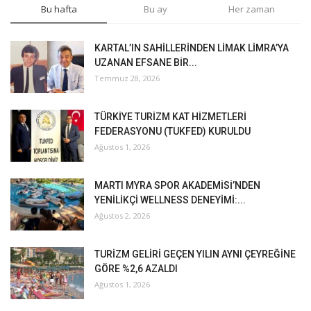
Bu hafta
Bu ay
Her zaman
KARTAL’IN SAHİLLERİNDEN LİMAK LİMRA’YA
UZANAN EFSANE BİR...
Temmuz 28, 2026
TÜRKİYE TURİZM KAT HİZMETLERİ
FEDERASYONU (TUKFED) KURULDU
Ağustos 1, 2026
MARTI MYRA SPOR AKADEMİSİ’NDEN
YENİLİKÇİ WELLNESS DENEYİMİ:...
Ağustos 2, 2026
TURİZM GELİRİ GEÇEN YILIN AYNI ÇEYREĞİNE
GÖRE %2,6 AZALDI
Ağustos 1, 2026