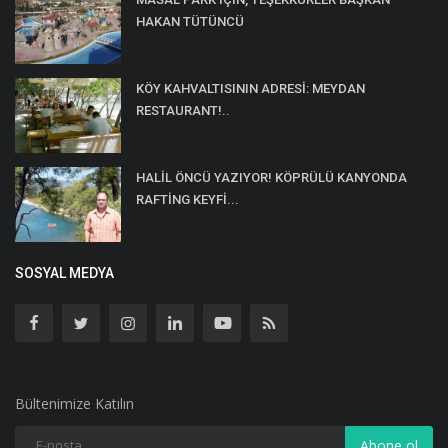
HAKAN TÜTÜNCÜ
KÖY KAHVALTISININ ADRESİ: MEYDAN
RESTAURANT!..
HALİL ÖNCÜ YAZIYOR! KÖPRÜLÜ KANYONDA
RAFTİNG KEYFİ...
SOSYAL MEDYA
Bültenimize Katılın
Abone ol