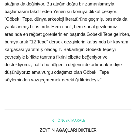
atağına da değiniyor. Bu atağın doğru bir zamanlamayla
başlamasını takdir eden Yenen şu konuya dikkat çekiyor:
"Göbekli Tepe, dünya arkeoloji literatürüne geçmiş, basında da
yankılanmış bir isimdir. Hem canlı, hem sanal gezilerimiz
arasında en rağbet görenlerin en başında Göbekli Tepe gelirken,
buraya artık "12 Tepe" dersek gezginlerin kafasında bir kavram
kargaşası yaratmış olacağız. Bakanlığın Göbekli Tepe'yi
çevresiyle birlikte tanıtma fikrini elbette beğeniyor ve
destekliyoruz, hatta bu bölgenin değerini de artıracaktır diye
düşünüyoruz ama vurgu odağımız olan Göbekli Tepe
söyleminden vazgeçmemek gerektiği fikrindeyiz".
ÖNCEKI MAKALE
ZEYTİN AĞAÇLARI DİKTİLER