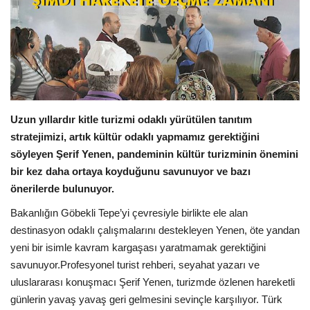
Araştırma - İnceleme
Lezzet Durakları
Röportajlar
Uzun yıllardır kitle turizmi odaklı yürütülen tanıtım
Gezi - Yorum
stratejimizi, artık kültür odaklı yapmamız gerektiğini
söyleyen Şerif Yenen, pandeminin kültür turizminin önemini
Sizlerden Gelenler
bir kez daha ortaya koyduğunu savunuyor ve bazı
önerilerde bulunuyor.
Yorumlar
Bakanlığın Göbekli Tepe’yi çevresiyle birlikte ele alan
destinasyon odaklı çalışmalarını destekleyen Yenen, öte yandan
Video Tanıtım
yeni bir isimle kavram kargaşası yaratmamak gerektiğini
savunuyor.Profesyonel turist rehberi, seyahat yazarı ve
Köşe Yazarları
uluslararası konuşmacı Şerif Yenen, turizmde özlenen hareketli
günlerin yavaş yavaş geri gelmesini sevinçle karşılıyor. Türk