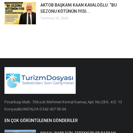
AKTOB BAŞKANI KAAN KAVALOĞLU: “BU
SEZONU KÖTÜNÜN İYİSİ...
Temmuz 31, 2026
Pınarbaşı Mah. 704.sok Mehmet Kemal Kamaç Apt. No:28 K. 4 D. 13
Konyaaltı/ANTALYA 0 542 437 90 04
EN ÇOK GÖRÜNTÜLENEN GÖNDERILER
MASAL PARK İÇİN, TEŞEKKÜRLER BAŞKAN