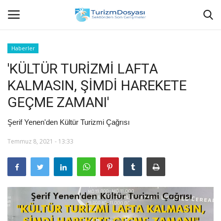
Haberler
'KÜLTÜR TURİZMİ LAFTA
Anasayfa
KALMASIN, ŞİMDİ HAREKETE
Bize Ulaşın
GEÇME ZAMANI'
Künye
Şerif Yenen'den Kültür Turizmi Çağrısı
Temmuz 8, 2021 - 13:33
Halil ÖNCÜ kimdir?
KVKK Aydınlatma Metni
Haberler
Görüntülü