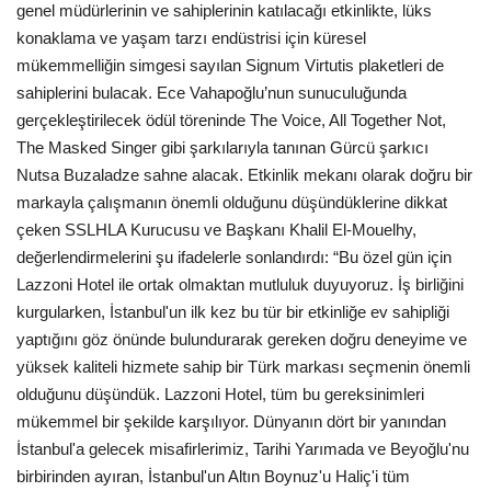
genel müdürlerinin ve sahiplerinin katılacağı etkinlikte, lüks
konaklama ve yaşam tarzı endüstrisi için küresel
mükemmelliğin simgesi sayılan Signum Virtutis plaketleri de
sahiplerini bulacak. Ece Vahapoğlu’nun sunuculuğunda
gerçekleştirilecek ödül töreninde The Voice, All Together Not,
The Masked Singer gibi şarkılarıyla tanınan Gürcü şarkıcı
Nutsa Buzaladze sahne alacak. Etkinlik mekanı olarak doğru bir
markayla çalışmanın önemli olduğunu düşündüklerine dikkat
çeken SSLHLA Kurucusu ve Başkanı Khalil El-Mouelhy,
değerlendirmelerini şu ifadelerle sonlandırdı: “Bu özel gün için
Lazzoni Hotel ile ortak olmaktan mutluluk duyuyoruz. İş birliğini
kurgularken, İstanbul'un ilk kez bu tür bir etkinliğe ev sahipliği
yaptığını göz önünde bulundurarak gereken doğru deneyime ve
yüksek kaliteli hizmete sahip bir Türk markası seçmenin önemli
olduğunu düşündük. Lazzoni Hotel, tüm bu gereksinimleri
mükemmel bir şekilde karşılıyor. Dünyanın dört bir yanından
İstanbul'a gelecek misafirlerimiz, Tarihi Yarımada ve Beyoğlu'nu
birbirinden ayıran, İstanbul'un Altın Boynuz'u Haliç'i tüm