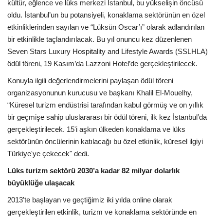
Galeri
kültür, eğlence ve lüks merkezi İstanbul, bu yükselişin öncüsü
oldu. İstanbul’un bu potansiyeli, konaklama sektörünün en özel
etkinliklerinden sayılan ve “Lüksün Oscar’ı” olarak adlandırılan
bir etkinlikle taçlandırılacak. Bu yıl onuncu kez düzenlenen
Seven Stars Luxury Hospitality and Lifestyle Awards (SSLHLA)
ödül töreni, 19 Kasım’da Lazzoni Hotel’de gerçekleştirilecek.
Konuyla ilgili değerlendirmelerini paylaşan ödül töreni
organizasyonunun kurucusu ve başkanı Khalil El-Mouelhy,
“Küresel turizm endüstrisi tarafından kabul görmüş ve on yıllık
bir geçmişe sahip uluslararası bir ödül töreni, ilk kez İstanbul’da
gerçekleştirilecek. 15'i aşkın ülkeden konaklama ve lüks
sektörünün öncülerinin katılacağı bu özel etkinlik, küresel ilgiyi
Türkiye'ye çekecek" dedi.
Lüks turizm sektörü 2030’a kadar 82 milyar dolarlık
büyüklüğe ulaşacak
2013'te başlayan ve geçtiğimiz iki yılda online olarak
gerçekleştirilen etkinlik, turizm ve konaklama sektöründe en