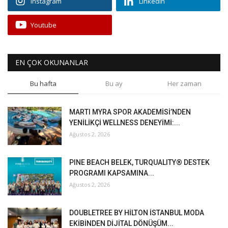
Instagram
Linkedin
Youtube
EN ÇOK OKUNANLAR
Bu hafta
Bu ay
Her zaman
MARTI MYRA SPOR AKADEMİSİ’NDEN
YENİLİKÇİ WELLNESS DENEYİMİ:...
Ağustos 2, 2026
PINE BEACH BELEK, TURQUALITY® DESTEK
PROGRAMI KAPSAMINA...
Ağustos 2, 2026
DOUBLETREE BY HİLTON İSTANBUL MODA
EKİBİNDEN DİJİTAL DÖNÜŞÜM...