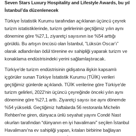
Seven Stars Luxury Hospitality and Lifestyle Awards, bu yıl
İstanbul’da düzenlenecek
Araştırma - İnceleme
Türkiye İstatistik Kurumu tarafından açıklanan üçüncü çeyrek
turizm istatistiklerinde, turizm gelirlerinin geçtiğimiz yılın aynı
Lezzet Durakları
dönemine göre %27,1, ziyaretçi sayısının ise %54 arttığı
görüldü. Bu artışın öncüsü olan İstanbul, "Lüksün Oscar'ı"
Röportajlar
olarak adlandırılan ödül törenine ev sahipliği yaparak turizm ve
konaklama endüstrisindeki yerini sağlamlaştıracak.
Gezi - Yorum
Türkiye’de turizm endüstrisinin gidişatına ilişkin kapsamlı
Sizlerden Gelenler
içgörüler sunan Türkiye İstatistik Kurumu (TÜİK) verileri
geçtiğimiz günlerde açıklandı. TÜİK verilerine göre Türkiye’de
Yorumlar
turizm gelirleri, 2022’nin üçüncü çeyreğinde önceki yılın aynı
dönemine göre %27,1 arttı. Ziyaretçi sayısı ise aynı dönemde
Video Tanıtım
%54 yükseldi. Geçtiğimiz haftalarda 56 restoranla Michelin
Rehberi’ne giren, dünyaca ünlü seyahat yayını Condé Nast
Köşe Yazarları
okurları tarafından “dünyanın en iyi havalimanı” seçilen İstanbul
Havalimanı’na ev sahipliği yapan, kıtaları birbirine bağlayan