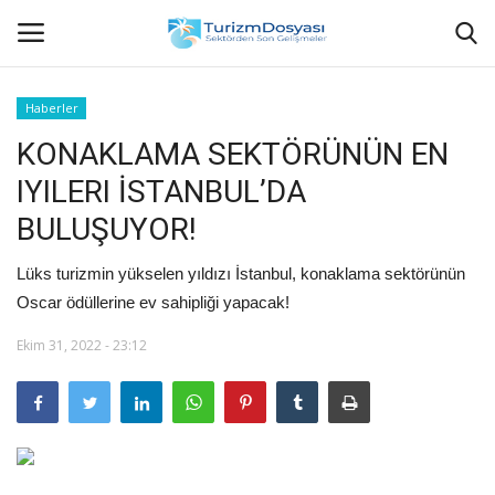
Haberler
KONAKLAMA SEKTÖRÜNÜN EN
Anasayfa
IYILERI İSTANBUL’DA
Bize Ulaşın
BULUŞUYOR!
Künye
Lüks turizmin yükselen yıldızı İstanbul, konaklama sektörünün
Oscar ödüllerine ev sahipliği yapacak!
Halil ÖNCÜ kimdir?
Ekim 31, 2022 - 23:12
KVKK Aydınlatma Metni
Haberler
Görüntülü