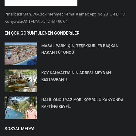
Pınarbaşı Mah. 704.sok Mehmet Kemal Kamaç Apt. No:28 K. 4 D. 13
Konyaaltı/ANTALYA 0 542 437 90 04
EN ÇOK GÖRÜNTÜLENEN GÖNDERILER
MASAL PARK İÇİN, TEŞEKKÜRLER BAŞKAN
HAKAN TÜTÜNCÜ
KÖY KAHVALTISININ ADRESİ: MEYDAN
RESTAURANT!..
HALİL ÖNCÜ YAZIYOR! KÖPRÜLÜ KANYONDA
RAFTİNG KEYFİ...
SOSYAL MEDYA