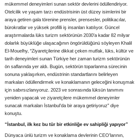
mükemmel deneyimleri sunan sektör devlerini ödüllendiriyor.
Otelcilik ve yaşam tarzı endüstrisinin üst düzey isimlerini bir
araya getiren gala törenine prensler, prensesler, politikacılar,
bürokratlar ve yüksek profilli iş insanları katılıyor. Güncel
araştırmalarda lüks turizm sektörünün 2030’a kadar 82 milyar
dolarlık büyüklüğe ulaşacağının öngörüldüğünü söyleyen Khalil
El-Mouelhy, “Ziyaretçilerine dikkat çeken mutfak, lüks, kültür ve
tarih deneyimleri sunan Türkiye her zaman turizm sektörünün
ön saflarında yer aldı. Bugün, sektörün toparlanma sürecinin
sonuna yaklaşırken, endüstrinin standartlarını belirleyen
markaları ödüllendirmek ve konaklamanın geleceğini konuşmak
için sabırsızlanıyoruz. 2023 ve sonrasında lüksün tanımını
yeniden yapacak ve ziyaretçilere mükemmel deneyimler
sunacak markaları İstanbul’da bir araya getiriyoruz” diye
konuştu.
“İstanbul, ilk kez bu tür bir etkinliğe ev sahipliği yapıyor”
Dünyaca ünlü turizm ve konaklama devlerinin CEO’larının,