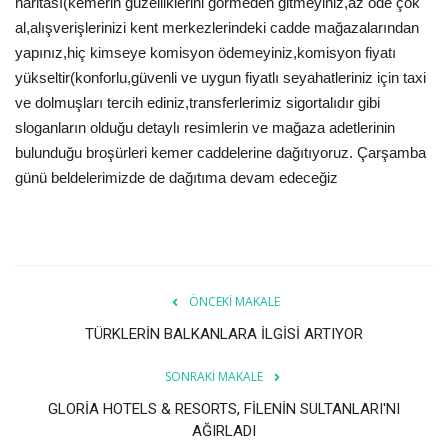
haritası(kemerin güzelliklerini görmeden gitmeyiniz,az öde çok
Galeri
al,alışverişlerinizi kent merkezlerindeki cadde mağazalarından
yapınız,hiç kimseye komisyon ödemeyiniz,komisyon fiyatı
yükseltir(konforlu,güvenli ve uygun fiyatlı seyahatleriniz için taxi
ve dolmuşları tercih ediniz,transferlerimiz sigortalıdır gibi
sloganların olduğu detaylı resimlerin ve mağaza adetlerinin
bulunduğu broşürleri kemer caddelerine dağıtıyoruz. Çarşamba
günü beldelerimizde de dağıtıma devam edeceğiz 
ÖNCEKI MAKALE
TÜRKLERİN BALKANLARA İLGİSİ ARTIYOR
SONRAKI MAKALE
GLORİA HOTELS & RESORTS, FİLENİN SULTANLARI'NI
AĞIRLADI