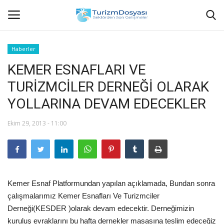
Haberler
KEMER ESNAFLARI VE
Anasayfa
TURİZMCİLER DERNEĞİ OLARAK
Bize Ulaşın
YOLLARINA DEVAM EDECEKLER
Künye
Ekim 29, 2013 - 11:00
Halil ÖNCÜ kimdir?
KVKK Aydınlatma Metni
Kemer Esnaf Platformundan yapılan açıklamada, Bundan sonra
Haberler
çalışmalarımız Kemer Esnafları Ve Turizmciler
Derneği(KESDER )olarak devam edecektir. Derneğimizin
Görüntülü
kuruluş evraklarını bu hafta dernekler masasına teslim edeceğiz