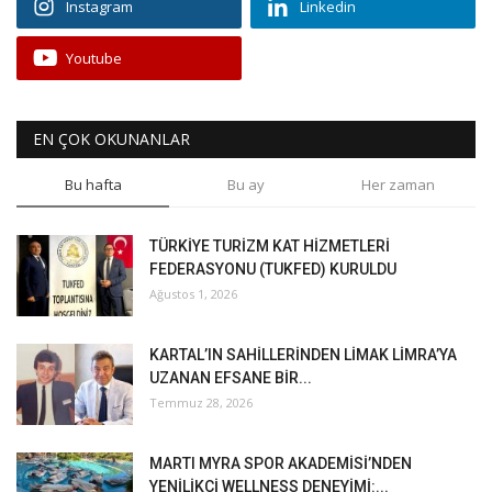
Instagram
Linkedin
Youtube
EN ÇOK OKUNANLAR
Bu hafta
Bu ay
Her zaman
TÜRKİYE TURİZM KAT HİZMETLERİ
FEDERASYONU (TUKFED) KURULDU
Ağustos 1, 2026
KARTAL’IN SAHİLLERİNDEN LİMAK LİMRA’YA
UZANAN EFSANE BİR...
Temmuz 28, 2026
MARTI MYRA SPOR AKADEMİSİ’NDEN
YENİLİKÇİ WELLNESS DENEYİMİ:...