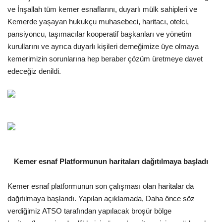
ve İnşallah tüm kemer esnaflarını, duyarlı mülk sahipleri ve
Araştırma - İnceleme
Kemerde yaşayan hukukçu muhasebeci, haritacı, otelci,
pansiyoncu, taşımacılar kooperatif başkanları ve yönetim
kurullarını ve ayrıca duyarlı kişileri derneğimize üye olmaya
Lezzet Durakları
kemerimizin sorunlarına hep beraber çözüm üretmeye davet
edeceğiz denildi.
Röportajlar
Gezi - Yorum
Sizlerden Gelenler
Yorumlar
Kemer esnaf Platformunun haritaları dağıtılmaya başladı
Video Tanıtım
Kemer esnaf platformunun son çalışması olan haritalar da
Köşe Yazarları
dağıtılmaya başlandı. Yapılan açıklamada, Daha önce söz
verdiğimiz ATSO tarafından yapılacak broşür bölge