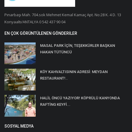
Pınarbaşı Mah. 704.sok Mehmet Kemal Kamaç Apt. No:28 K. 4 D. 13
Konyaaltı/ANTALYA 0 542 437 90 04
EN ÇOK GÖRÜNTÜLENEN GÖNDERILER
MASAL PARK İÇİN, TEŞEKKÜRLER BAŞKAN
HAKAN TÜTÜNCÜ
KÖY KAHVALTISININ ADRESİ: MEYDAN
RESTAURANT!..
HALİL ÖNCÜ YAZIYOR! KÖPRÜLÜ KANYONDA
RAFTİNG KEYFİ...
SOSYAL MEDYA