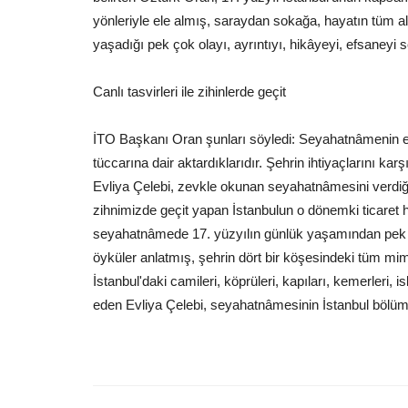
yönleriyle ele almış, saraydan sokağa, hayatın tüm a
yaşadığı pek çok olayı, ayrıntıyı, hikâyeyi, efsaneyi 
Canlı tasvirleri ile zihinlerde geçit
İTO Başkanı Oran şunları söyledi: Seyahatnâmenin en 
tüccarına dair aktardıklarıdır. Şehrin ihtiyaçlarını kar
Evliya Çelebi, zevkle okunan seyahatnâmesini verdiği det
zihnimizde geçit yapan İstanbulun o dönemki ticaret
seyahatnâmede 17. yüzyılın günlük yaşamından pek çok
öyküler anlatmış, şehrin dört bir köşesindeki tüm mimar
İstanbul'daki camileri, köprüleri, kapıları, kemerleri, is
eden Evliya Çelebi, seyahatnâmesinin İstanbul bölüm