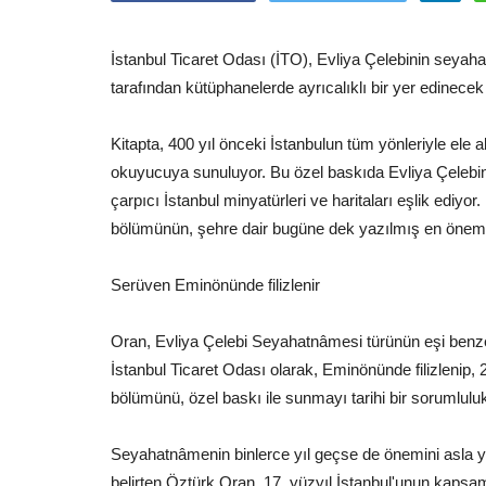
İstanbul Ticaret Odası (İTO), Evliya Çelebinin seyah
tarafından kütüphanelerde ayrıcalıklı bir yer edinecek
Kitapta, 400 yıl önceki İstanbulun tüm yönleriyle ele a
okuyucuya sunuluyor. Bu özel baskıda Evliya Çelebini
çarpıcı İstanbul minyatürleri ve haritaları eşlik edi
bölümünün, şehre dair bugüne dek yazılmış en önemli
Serüven Eminönünde filizlenir
Oran, Evliya Çelebi Seyahatnâmesi türünün eşi benzer
İstanbul Ticaret Odası olarak, Eminönünde filizlenip
bölümünü, özel baskı ile sunmayı tarihi bir sorumluluk
Seyahatnâmenin binlerce yıl geçse de önemini asla 
belirten Öztürk Oran, 17. yüzyıl İstanbul'unun kapsa