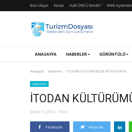
Bize Ulaşın
Künye
Halil ÖNCÜ kimdir?
KVKK Aydınlat
ANASAYFA
HABERLER
GÖRÜNTÜLÜ
Anasayfa
Haberler
İTODAN KÜLTÜRÜMÜZE BÜYÜK KATKI
Haberler
İTODAN KÜLTÜRÜM
Şubat 19, 2018 - 19:04
Facebook
Heyecan