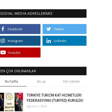
SOSYAL MEDYA ADRESLERİMİZ
Facebook
Twitter
Instagram
Linkedin
Youtube
EN ÇOK OKUNANLAR
Bu hafta
Bu ay
Her zaman
TÜRKİYE TURİZM KAT HİZMETLERİ
FEDERASYONU (TUKFED) KURULDU
Ağustos 1, 2026