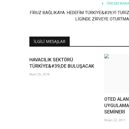
ÖNCEKI MAKA
FİRUZ BAĞLIKAYA: HEDEFİM TÜRKİYE&#39;Yİ TURİ
LİGİNDE ZİRVEYE OTURTMA
İLGILI MESAJLAR
HAVACILIK SEKTÖRÜ
TÜRKİYE&#39;DE BULUŞACAK
Mart 29, 2018
OTED ALA
UYGULAMAL
SEMİNERİ
Nisan 22, 2011