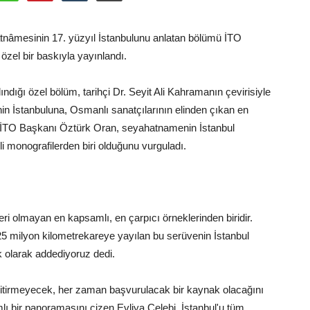
atnâmesinin 17. yüzyıl İstanbulunu anlatan bölümü İTO
 özel bir baskıyla yayınlandı.
lındığı özel bölüm, tarihçi Dr. Seyit Ali Kahramanın çevirisiyle
n İstanbuluna, Osmanlı sanatçılarının elinden çıkan en
yor. İTO Başkanı Öztürk Oran, seyahatnamenin İstanbul
 monografilerden biri olduğunu vurguladı.
i olmayan en kapsamlı, en çarpıcı örneklerinden biridir.
, 25 milyon kilometrekareye yayılan bu serüvenin İstanbul
 olarak addediyoruz dedi.
yitirmeyecek, her zaman başvurulacak bir kaynak olacağını
mlı bir panoramasını çizen Evliya Çelebi, İstanbul'u tüm