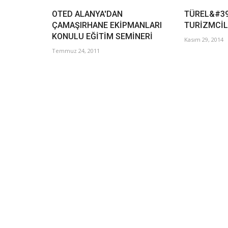
OTED ALANYA'DAN
TÜREL&#39
ÇAMAŞIRHANE EKİPMANLARI
TURİZMCİL
KONULU EĞİTİM SEMİNERİ
Kasım 29, 2014
Temmuz 24, 2011