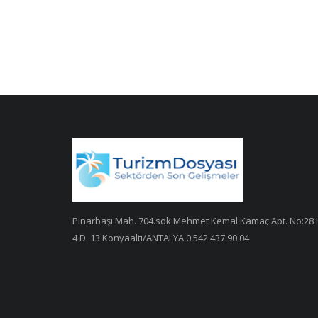
Pınarbaşı Mah. 704.sok Mehmet Kemal Kamaç Apt. No:28 
4 D. 13 Konyaaltı/ANTALYA 0 542 437 90 04