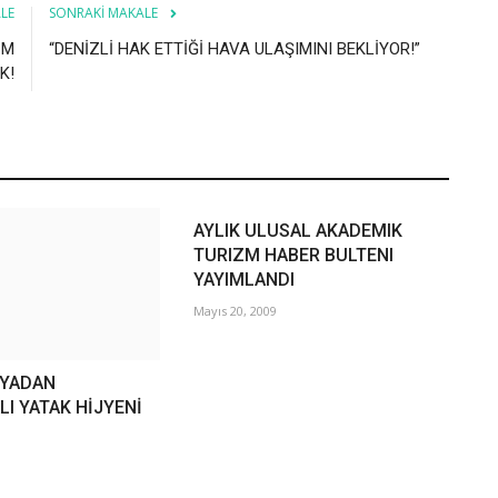
LE
SONRAKI MAKALE
ZM
“DENİZLİ HAK ETTİĞİ HAVA ULAŞIMINI BEKLİYOR!”
K!
AYLIK ULUSAL AKADEMIK
TURIZM HABER BULTENI
YAYIMLANDI
Mayıs 20, 2009
NYADAN
I YATAK HİJYENİ