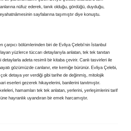
lanlarına nüfuz ederek, tanık olduğu, gördüğü, duyduğu,
seyahatnâmesinin sayfalarına taşımıştır diye konuştu.
çarpıcı bölümlerinden biri de Evliya Çelebi'nin İstanbul
şılayan yüzlerce tüccarı detaylarıyla anlatan, tek tek tanıtan
aylarla adeta resimli bir kitaba çevirir. Canlı tasvirleri ile
 hayatı gözümüzde canlanır, ete kemiğe bürünür. Evliya Çelebi,
 detaya yer verdiği gibi tarihe de değinmiş, mitolojik
i eserleri gezerek hikayelerini, banilerini tanıtmıştır.
keleleri, hamamları tek tek anlatan, yerlerini, yerleşimlerini tarif
üne hayranlık uyandıran bir emek harcamıştır.