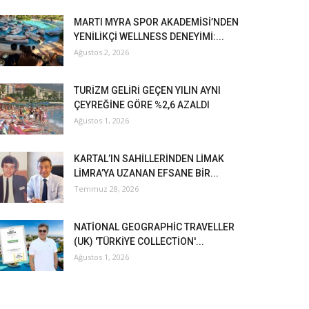
MARTI MYRA SPOR AKADEMİSİ’NDEN
YENİLİKÇİ WELLNESS DENEYİMİ:...
Ağustos 2, 2026
TURİZM GELİRİ GEÇEN YILIN AYNI
ÇEYREĞİNE GÖRE %2,6 AZALDI
Ağustos 1, 2026
KARTAL’IN SAHİLLERİNDEN LİMAK
LİMRA’YA UZANAN EFSANE BİR...
Temmuz 28, 2026
NATİONAL GEOGRAPHİC TRAVELLER
(UK) 'TÜRKİYE COLLECTİON'...
Ağustos 1, 2026