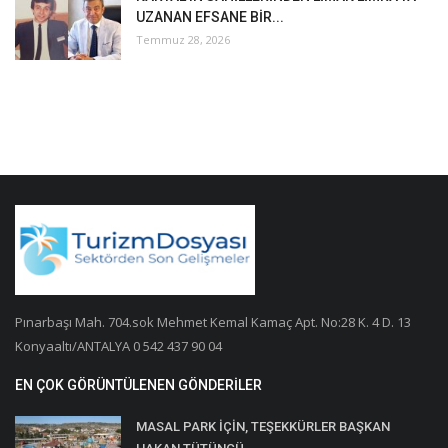
UZANAN EFSANE BİR...
Temmuz 28, 2026
Pınarbaşı Mah. 704.sok Mehmet Kemal Kamaç Apt. No:28 K. 4 D. 13
Konyaaltı/ANTALYA 0 542 437 90 04
EN ÇOK GÖRÜNTÜLENEN GÖNDERILER
MASAL PARK İÇİN, TEŞEKKÜRLER BAŞKAN