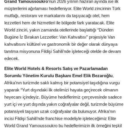
Grand Yamoussoukro
’nun 2026 yılının haziran ayında ise ilk
müşterilerini ağırlaması hedefleniyor. Elite World zincirinin Türk
mutfağı, restoranı ve markalarını da taşıyacağı otel, hem
lezzetleri hem de hizmetleri ile bölgede fark yaratacak. Elite
World zinciri, yakın zamanda otellerinde başlattığı “Dünden
Bugüne İz Bırakan Lezzetler: Van Kahvaltısı” projesiyle Van
kahvaltısını kültürel ve gastronomik bir değer olarak dünyaya
tanıtma misyonuna Fildişi Sahili’nde işleteceği otelde de devam
edecek.
Elite World Hotels & Resorts Satış ve Pazarlamadan
Sorumlu Yönetim Kurulu Başkanı Emel Elik Bezaroğlu
,
Afrika’nın turizmde saklı kalmış bir potansiyel taşıdığına vurgu
yaparak “Yurt dışındaki ilk otelimizi hayata geçirecek olmanın
heyecanı içindeyiz. Büyüme hedeflerimiz çerçevesinde sadece
yurt içi ve yurt dışında yakın coğrafyalar değil, turizmde büyüme
potansiyeli taşıyan uzak coğrafyalar da bulunuyor. Afrika’nın
incisi Fildişi Sahili’nde franchise modeliyle işleteceğimiz Elite
World Grand Yamoussoukro bu hedeflerimizin ilk örneğini teşkil