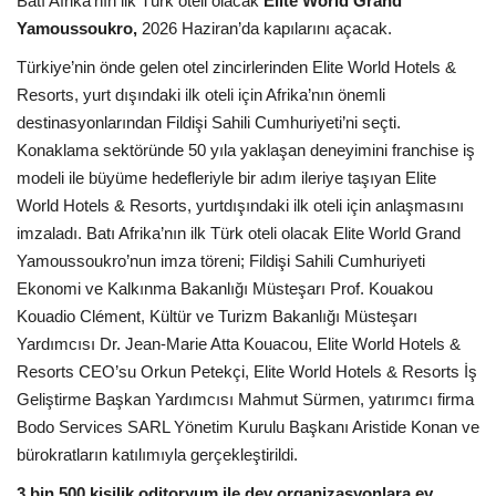
Batı Afrika’nın ilk Türk oteli olacak
Elite World Grand
Yamoussoukro,
2026 Haziran’da kapılarını açacak.
Araştırma - İnceleme
Türkiye’nin önde gelen otel zincirlerinden Elite World Hotels &
Resorts, yurt dışındaki ilk oteli için Afrika’nın önemli
Lezzet Durakları
destinasyonlarından Fildişi Sahili Cumhuriyeti’ni seçti.
Konaklama sektöründe 50 yıla yaklaşan deneyimini franchise iş
Röportajlar
modeli ile büyüme hedefleriyle bir adım ileriye taşıyan Elite
World Hotels & Resorts, yurtdışındaki ilk oteli için anlaşmasını
Gezi - Yorum
imzaladı. Batı Afrika’nın ilk Türk oteli olacak Elite World Grand
Yamoussoukro’nun imza töreni; Fildişi Sahili Cumhuriyeti
Sizlerden Gelenler
Ekonomi ve Kalkınma Bakanlığı Müsteşarı Prof. Kouakou
Kouadio Clément, Kültür ve Turizm Bakanlığı Müsteşarı
Yorumlar
Yardımcısı Dr. Jean-Marie Atta Kouacou, Elite World Hotels &
Resorts CEO’su Orkun Petekçi, Elite World Hotels & Resorts İş
Video Tanıtım
Geliştirme Başkan Yardımcısı Mahmut Sürmen, yatırımcı firma
Bodo Services SARL Yönetim Kurulu Başkanı Aristide Konan ve
Köşe Yazarları
bürokratların katılımıyla gerçekleştirildi.
3 bin 500 kişilik oditoryum ile dev organizasyonlara ev