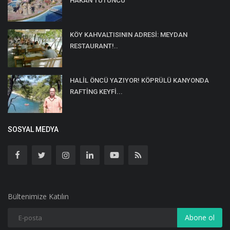
HAKAN TÜTÜNCÜ
KÖY KAHVALTISININ ADRESİ: MEYDAN
RESTAURANT!..
HALİL ÖNCÜ YAZIYOR! KÖPRÜLÜ KANYONDA
RAFTİNG KEYFİ...
SOSYAL MEDYA
Bültenimize Katılın
Abone ol