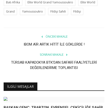
Batı Afrika
Elite World Grand Yamoussoukro
Elite World
Grand
Yamoussoukro
Fildişi Sahili
Fildişi
ÖNCEKI MAKALE
IBOM AİR ARTIK HİTİT İLE GÖKLERDE !
SONRAKI MAKALE
TÜRSAB KAPADOKYA BTK’DAN SAFARİ FAALİYETLERİ
DEĞERLENDİRME TOPLANTISI
İLGILI MESAJLAR
BAŞKAN GENÇ: TRABZON, EVRENSEL ÇEKİCİLİĞE SAHİP