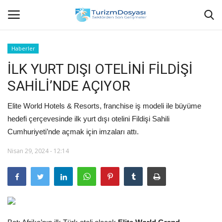
Haberler
İLK YURT DIŞI OTELİNİ FİLDİŞİ
Anasayfa
SAHİLİ’NDE AÇIYOR
Bize Ulaşın
Elite World Hotels & Resorts, franchise iş modeli ile büyüme
Künye
hedefi çerçevesinde ilk yurt dışı otelini Fildişi Sahili
Cumhuriyeti’nde açmak için imzaları attı.
Halil ÖNCÜ kimdir?
Nisan 29, 2024 - 12:14
KVKK Aydınlatma Metni
Haberler
Görüntülü