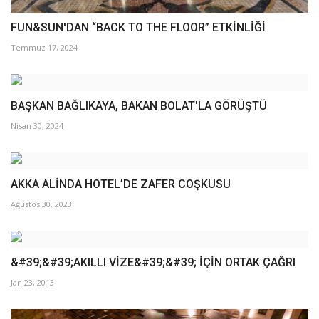
FUN&SUN'DAN “BACK TO THE FLOOR” ETKİNLİĞİ
Temmuz 17, 2024
BAŞKAN BAĞLIKAYA, BAKAN BOLAT'LA GÖRÜŞTÜ
Nisan 30, 2024
AKKA ALİNDA HOTEL’DE ZAFER COŞKUSU
Ağustos 30, 2023
&#39;&#39;AKILLI VİZE&#39;&#39; İÇİN ORTAK ÇAĞRI
Jan 23, 2013