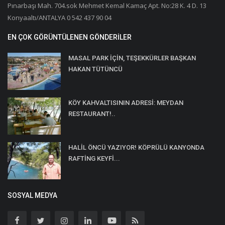
Pınarbaşı Mah. 704.sok Mehmet Kemal Kamaç Apt. No:28 K. 4 D. 13
Konyaaltı/ANTALYA 0 542 437 90 04
EN ÇOK GÖRÜNTÜLENEN GÖNDERILER
MASAL PARK İÇİN, TEŞEKKÜRLER BAŞKAN
HAKAN TÜTÜNCÜ
KÖY KAHVALTISININ ADRESİ: MEYDAN
RESTAURANT!..
HALİL ÖNCÜ YAZIYOR! KÖPRÜLÜ KANYONDA
RAFTİNG KEYFİ...
SOSYAL MEDYA