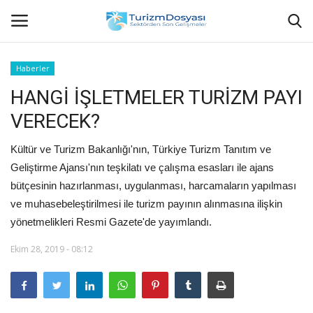
Haberler
HANGİ İŞLETMELER TURİZM PAYI
Anasayfa
VERECEK?
Bize Ulaşın
Kültür ve Turizm Bakanlığı'nın, Türkiye Turizm Tanıtım ve
Künye
Geliştirme Ajansı'nın teşkilatı ve çalışma esasları ile ajans
bütçesinin hazırlanması, uygulanması, harcamaların yapılması
Halil ÖNCÜ kimdir?
ve muhasebeleştirilmesi ile turizm payının alınmasına ilişkin
yönetmelikleri Resmi Gazete'de yayımlandı.
KVKK Aydınlatma Metni
Ekim 28, 2019 - 08:12
Haberler
Görüntülü