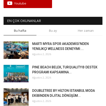
Youtube
EN ÇOK OKUNANLAR
Bu hafta
Bu ay
Her zaman
MARTI MYRA SPOR AKADEMİSİ’NDEN
YENİLİKÇİ WELLNESS DENEYİMİ:...
Ağustos 2, 2026
PINE BEACH BELEK, TURQUALITY® DESTEK
PROGRAMI KAPSAMINA...
Ağustos 2, 2026
DOUBLETREE BY HİLTON İSTANBUL MODA
EKİBİNDEN DİJİTAL DÖNÜŞÜM...
Ağustos 2, 2026