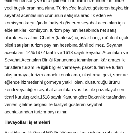
ettikleri net satış ve kira gelirlerinin toplamı üzerinden on binde
yedi buçuk oranında alınır. Türkiye’de faaliyet gösteren başka bir
seyahat acentasının ürününün satışına aracılık eden ve
komisyon karşılığında faaliyet gösteren seyahat acentaları için
elde ettikleri komisyon, turizm payının hesabında net satış
olarak esas alınır. Charter (tarifesiz) uçuşlar hariç, münferit uçak
bileti satışları turizm payının hesabına dâhil edilmez. Seyahat
acentaları; 14/9/1972 tarihli ve 1618 sayılı Seyahat Acentaları ve
Seyahat Acentaları Birliği Kanununda tanımlanan, kâr amacı ile
turistlere turizm ile ilgili bilgiler vermeye, paket turları ve turları
oluşturmaya, turizm amaçlı konaklama, ulaştırma, gezi, spor ve
eğlence hizmetlerini görmeye yetkili olan, oluşturduğu ürünü
kendi veya diğer seyahat acentaları vasıtası ile pazarlayabilen
ticarî kuruluşlardır.1618 sayılı Kanuna göre Bakanlık tarafından
verilen işletme belgesi ile faaliyet gösteren seyahat
acentalarından turizm payı alınır.
Havayolları işletmeleri
Sivil Havacılık Genel Müdürlüğünden alınan işletme ruhsatı ile