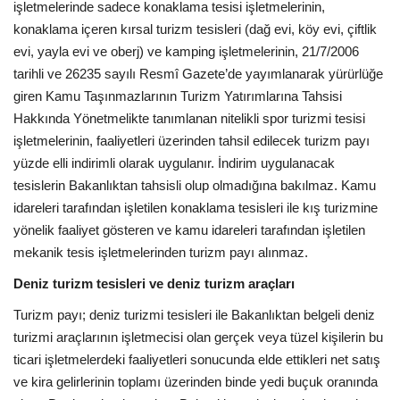
işletmelerinde sadece konaklama tesisi işletmelerinin,
konaklama içeren kırsal turizm tesisleri (dağ evi, köy evi, çiftlik
evi, yayla evi ve oberj) ve kamping işletmelerinin, 21/7/2006
tarihli ve 26235 sayılı Resmî Gazete’de yayımlanarak yürürlüğe
giren Kamu Taşınmazlarının Turizm Yatırımlarına Tahsisi
Hakkında Yönetmelikte tanımlanan nitelikli spor turizmi tesisi
işletmelerinin, faaliyetleri üzerinden tahsil edilecek turizm payı
yüzde elli indirimli olarak uygulanır. İndirim uygulanacak
tesislerin Bakanlıktan tahsisli olup olmadığına bakılmaz. Kamu
idareleri tarafından işletilen konaklama tesisleri ile kış turizmine
yönelik faaliyet gösteren ve kamu idareleri tarafından işletilen
mekanik tesis işletmelerinden turizm payı alınmaz.
Deniz turizm tesisleri ve deniz turizm araçları
Turizm payı; deniz turizmi tesisleri ile Bakanlıktan belgeli deniz
turizmi araçlarının işletmecisi olan gerçek veya tüzel kişilerin bu
ticari işletmelerdeki faaliyetleri sonucunda elde ettikleri net satış
ve kira gelirlerinin toplamı üzerinden binde yedi buçuk oranında