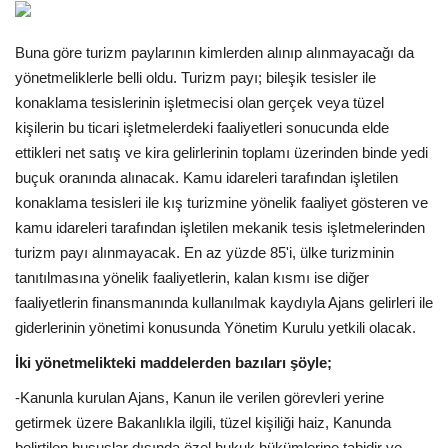
Araştırma - İnceleme
Buna göre turizm paylarının kimlerden alınıp alınmayacağı da
yönetmeliklerle belli oldu. Turizm payı; bileşik tesisler ile
Lezzet Durakları
konaklama tesislerinin işletmecisi olan gerçek veya tüzel
kişilerin bu ticari işletmelerdeki faaliyetleri sonucunda elde
Röportajlar
ettikleri net satış ve kira gelirlerinin toplamı üzerinden binde yedi
buçuk oranında alınacak. Kamu idareleri tarafından işletilen
Gezi - Yorum
konaklama tesisleri ile kış turizmine yönelik faaliyet gösteren ve
kamu idareleri tarafından işletilen mekanik tesis işletmelerinden
Sizlerden Gelenler
turizm payı alınmayacak. En az yüzde 85'i, ülke turizminin
tanıtılmasına yönelik faaliyetlerin, kalan kısmı ise diğer
Yorumlar
faaliyetlerin finansmanında kullanılmak kaydıyla Ajans gelirleri ile
giderlerinin yönetimi konusunda Yönetim Kurulu yetkili olacak.
Video Tanıtım
İki yönetmelikteki maddelerden bazıları şöyle;
-Kanunla kurulan Ajans, Kanun ile verilen görevleri yerine
Köşe Yazarları
getirmek üzere Bakanlıkla ilgili, tüzel kişiliği haiz, Kanunda
belirtilen hususlar dışında özel hukuk hükümlerine tabidir ve