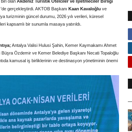
 biri olan
Akdeniz Turistik Otelciler ve İşletmeciler Birliği
er’de gerçekleştirdi. AKTOB Başkanı
Kaan Kavaloğlu
ve
a turizminin güncel durumu, 2026 yılı verileri, küresel
ileri kapsamlı bir sunumla masaya yatırıldı.
ntıya;
Antalya Valisi Hulusi Şahin, Kemer Kaymakamı Ahmet
li Büşra Özdemir ve Kemer Belediye Başkanı Necati Topaloğlu
ntıda kamusal iş birliklerinin ve destinasyon yönetiminin önemi