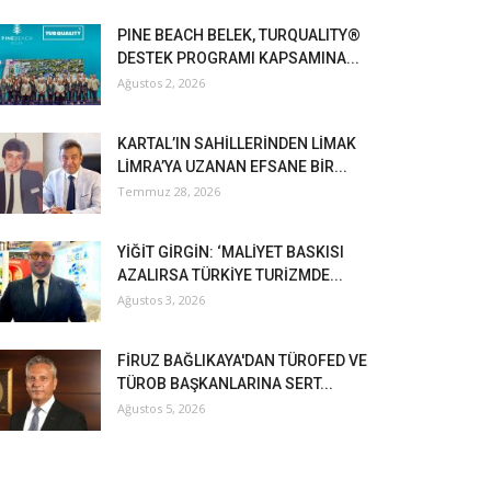
PINE BEACH BELEK, TURQUALITY®
DESTEK PROGRAMI KAPSAMINA...
Ağustos 2, 2026
KARTAL’IN SAHİLLERİNDEN LİMAK
LİMRA’YA UZANAN EFSANE BİR...
Temmuz 28, 2026
YİĞİT GİRGİN: ‘MALİYET BASKISI
AZALIRSA TÜRKİYE TURİZMDE...
Ağustos 3, 2026
FİRUZ BAĞLIKAYA'DAN TÜROFED VE
TÜROB BAŞKANLARINA SERT...
Ağustos 5, 2026