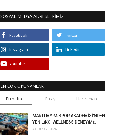
SOSYAL MEDYA ADRESLERİMİZ
Facebook
Twitter
Instagram
Linkedin
Youtube
EN ÇOK OKUNANLAR
Bu hafta
Bu ay
Her zaman
MARTI MYRA SPOR AKADEMİSİ’NDEN
YENİLİKÇİ WELLNESS DENEYİMİ:...
Ağustos 2, 2026