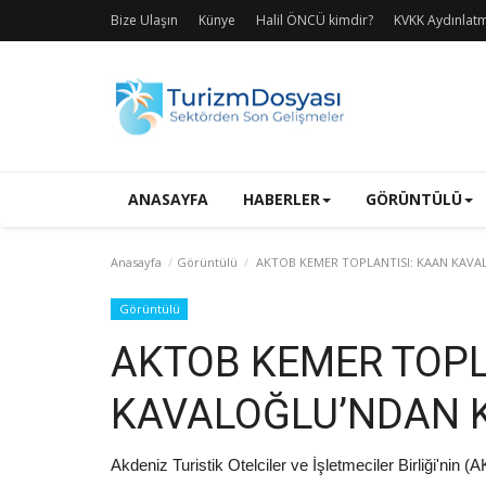
Bize Ulaşın
Künye
Halil ÖNCÜ kimdir?
KVKK Aydınlat
ANASAYFA
HABERLER
GÖRÜNTÜLÜ
Anasayfa
Görüntülü
AKTOB KEMER TOPLANTISI: KAAN KAVALO
Görüntülü
AKTOB KEMER TOPL
KAVALOĞLU’NDAN KR
Akdeniz Turistik Otelciler ve İşletmeciler Birliği'ni