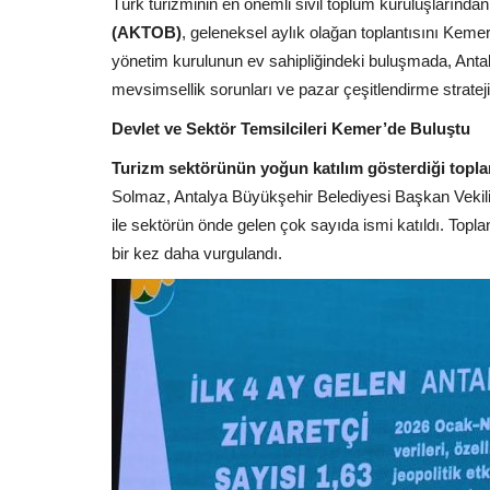
Türk turizminin en önemli sivil toplum kuruluşlarından
(AKTOB)
, geleneksel aylık olağan toplantısını Kem
yönetim kurulunun ev sahipliğindeki buluşmada, Antaly
mevsimsellik sorunları ve pazar çeşitlendirme stratej
Devlet ve Sektör Temsilcileri Kemer’de Buluştu
Turizm sektörünün yoğun katılım gösterdiği topla
Solmaz, Antalya Büyükşehir Belediyesi Başkan Veki
ile sektörün önde gelen çok sayıda ismi katıldı. Topla
bir kez daha vurgulandı.