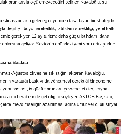
luk oranlarıyla ölçülemeyeceğini belirten Kavaloğlu, şu
stinasyonların geleceğini yeniden tasarlayan bir stratejidir.
değil; yıl boyu hareketlilik, istihdam sürekliliği, yerel katkı
memiz gerekiyor. 12 ay turizm; daha güçlü istihdam, daha
 anlamına geliyor. Sektörün önündeki yeni soru artık şudur:
laşma Baskısı
Temmuz-Ağustos zirvesine sıkıştığını aktaran Kavaloğlu,
enin yarattığı baskıyı da yönetmesi gerektiği bir döneme
; altyapı baskısı, iş gücü sorunları, çevresel etkiler, kaynak
ışmalarını beraberinde getirdiğini söyleyen AKTOB Başkanı,
lçekte mevsimselliğin azaltılması adına umut verici bir sinyal