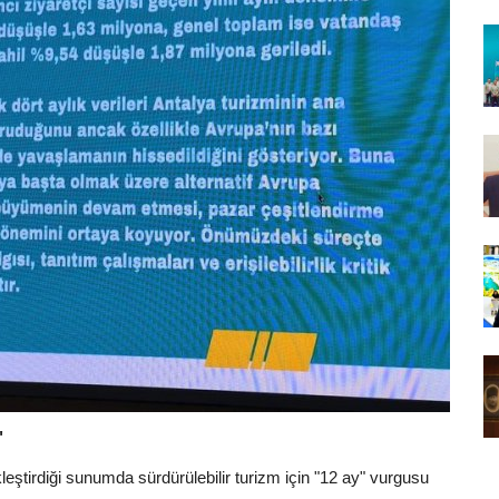
"
kleştirdiği sunumda sürdürülebilir turizm için "12 ay" vurgusu