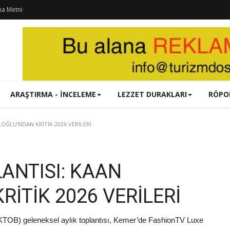
ma Metni
ARAŞTIRMA - İNCELEME
LEZZET DURAKLARI
RÖPO
ĞLU’NDAN KRİTİK 2026 VERİLERİ
ANTISI: KAAN
İTİK 2026 VERİLERİ
n (AKTOB) geleneksel aylık toplantısı, Kemer’de FashionTV Luxe