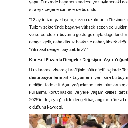
yaptı. Turizmde başarının sadece yaz aylarındaki dolu
stratejik değerlendirmelerde bulundu:
"12 ay turizm yaklaşımı; sezon uzatmanın ötesinde, de
Turizm sektöründe başarıyı yüksek sezon doluluklarıyla 
ve sürdürülebilir büyüme göstergeleriyle değerlendir
dengeli gelir, daha düşük baskı ve daha yüksek değer
'Yılı nasıl dengeli büyütebiliriz?'"
Küresel Pazarda Dengeler Değişiyor: Aşırı Yoğun
Uluslararası ziyaretçi trafiğinin hâlâ güçlü biçimde 
destinasyonların
artık büyümenin yanı sıra bu büyüm
girdiğini ifade etti. Aşırı yoğunlaşan turist akışlarının
kullanımı, konut baskısı ve yerel yaşam kalitesi tart
2025'in ilk çeyreğindeki dengeli başlangıcın küresel ö
olduğunu kaydetti.