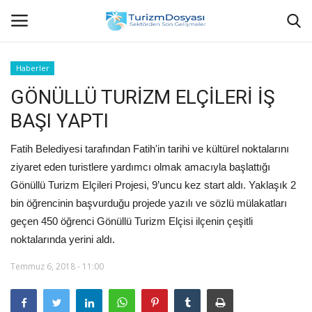
Haberler
GÖNÜLLÜ TURİZM ELÇİLERİ İŞ
Anasayfa
BAŞI YAPTI
Bize Ulaşın
Fatih Belediyesi tarafından Fatih'in tarihi ve kültürel noktalarını
Künye
ziyaret eden turistlere yardımcı olmak amacıyla başlattığı
Gönüllü Turizm Elçileri Projesi, 9’uncu kez start aldı. Yaklaşık 2
Halil ÖNCÜ kimdir?
bin öğrencinin başvurduğu projede yazılı ve sözlü mülakatları
geçen 450 öğrenci Gönüllü Turizm Elçisi ilçenin çeşitli
KVKK Aydınlatma Metni
noktalarında yerini aldı.
Temmuz 6, 2018 - 11:00
Haberler
Görüntülü