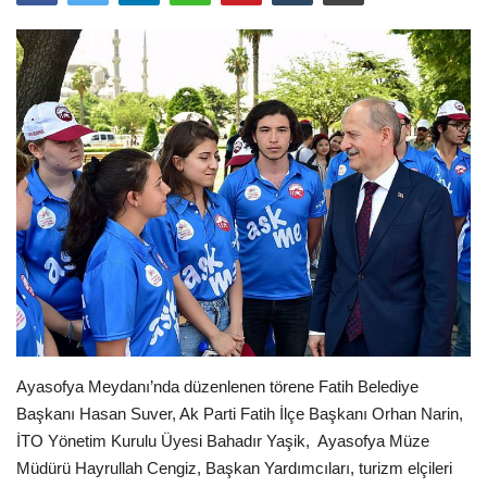
Araştırma - İnceleme
Lezzet Durakları
Röportajlar
Gezi - Yorum
Sizlerden Gelenler
Yorumlar
Video Tanıtım
Ayasofya Meydanı’nda düzenlenen törene Fatih Belediye
Başkanı Hasan Suver, Ak Parti Fatih İlçe Başkanı Orhan Narin,
Köşe Yazarları
İTO Yönetim Kurulu Üyesi Bahadır Yaşik, Ayasofya Müze
Müdürü Hayrullah Cengiz, Başkan Yardımcıları, turizm elçileri