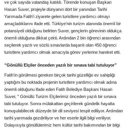
Galeri
ve çok sayıda vatandaş katıldı. Törende konuşan Başkan
Hasan Suver, projeyle dünyanın dört bir yanından Tarihi
Yarımada Fatih’i ziyarete gelen turistlere yardımcı olmayı
amaçladıklarını ifade etti. Türkiye’nin turizm alanında önemli bir
potansiyeli olduğunu belirten Suver, gençlerin görevinin oldukça
önemli olduğuna dikkat çekti. Ardından 2 bin öğrenci arasından
seçilerek yazılı ve sözlü sınavlarda başarılı olan 450 öğrenci
turistlere yardımcı olmak amacıyla görev yerlerine hareket etti.
“Gönüllü Elçiler önceden yazılı bir sınava tabi tutuluyor”
Fatih'in görülmesi gereken birçok tarihi güzelliğe ev sahipliği
yaptığını bu noktada projenin turistlere yardımcı olmak adına
önemli olduğunu ifade eden Fatih Belediye Başkanı Hasan
Suver, “ Gönüllü Turizm Elçilerimiz önceden yazılı bir sınava
tabi tutuluyor. Sonra mülakattan geçirilerek gündelik hayatta
konuşulabilecek düzeyde bir dil seviyesi tespit ediliyor. Ardından
tarihi yarımada gezdiriliyor ve her eserle ilgili bilgi veriliyor.
Dolayısıyla gönüllülerimiz hem kültür tarihi bakımından bir bilgi