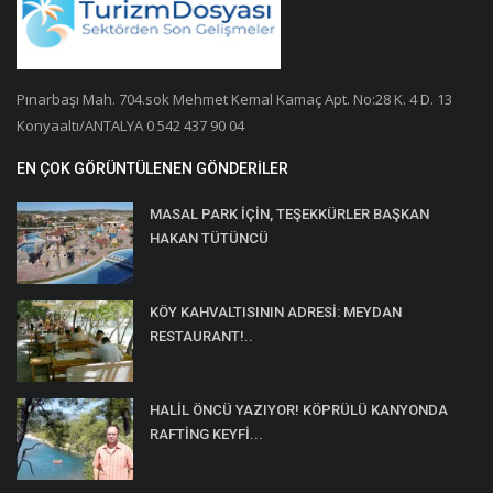
Pınarbaşı Mah. 704.sok Mehmet Kemal Kamaç Apt. No:28 K. 4 D. 13
Konyaaltı/ANTALYA 0 542 437 90 04
EN ÇOK GÖRÜNTÜLENEN GÖNDERILER
MASAL PARK İÇİN, TEŞEKKÜRLER BAŞKAN
HAKAN TÜTÜNCÜ
KÖY KAHVALTISININ ADRESİ: MEYDAN
RESTAURANT!..
HALİL ÖNCÜ YAZIYOR! KÖPRÜLÜ KANYONDA
RAFTİNG KEYFİ...