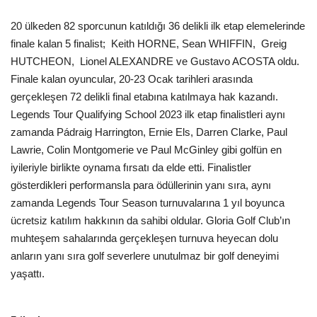
Galeri
20 ülkeden 82 sporcunun katıldığı 36 delikli ilk etap elemelerinde
finale kalan 5 finalist; Keith HORNE, Sean WHIFFIN, Greig
HUTCHEON, Lionel ALEXANDRE ve Gustavo ACOSTA oldu.
Finale kalan oyuncular, 20-23 Ocak tarihleri arasında
gerçekleşen 72 delikli final etabına katılmaya hak kazandı.
Legends Tour Qualifying School 2023 ilk etap finalistleri aynı
zamanda Pádraig Harrington, Ernie Els, Darren Clarke, Paul
Lawrie, Colin Montgomerie ve Paul McGinley gibi golfün en
iyileriyle birlikte oynama fırsatı da elde etti. Finalistler
gösterdikleri performansla para ödüllerinin yanı sıra, aynı
zamanda Legends Tour Season turnuvalarına 1 yıl boyunca
ücretsiz katılım hakkının da sahibi oldular. Gloria Golf Club’ın
muhteşem sahalarında gerçekleşen turnuva heyecan dolu
anların yanı sıra golf severlere unutulmaz bir golf deneyimi
yaşattı.