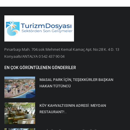
Pınarbaşı Mah. 704.sok Mehmet Kemal Kamaç Apt. No:28 K. 4 D. 13
Konyaaltı/ANTALYA 0 542 437 90 04
EN ÇOK GÖRÜNTÜLENEN GÖNDERILER
MASAL PARK İÇİN, TEŞEKKÜRLER BAŞKAN
HAKAN TÜTÜNCÜ
KÖY KAHVALTISININ ADRESİ: MEYDAN
RESTAURANT!..