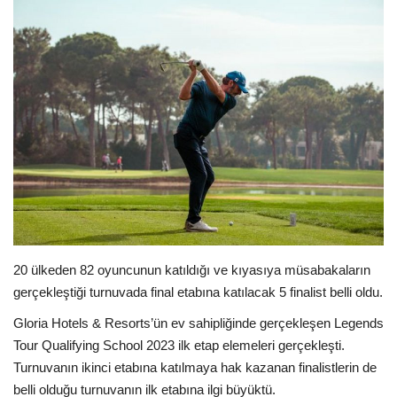
Araştırma - İnceleme
Lezzet Durakları
Röportajlar
Gezi - Yorum
Sizlerden Gelenler
Yorumlar
20 ülkeden 82 oyuncunun katıldığı ve kıyasıya müsabakaların
gerçekleştiği turnuvada final etabına katılacak 5 finalist belli oldu.
Video Tanıtım
Gloria Hotels & Resorts’ün ev sahipliğinde gerçekleşen Legends
Tour Qualifying School 2023 ilk etap elemeleri gerçekleşti.
Köşe Yazarları
Turnuvanın ikinci etabına katılmaya hak kazanan finalistlerin de
belli olduğu turnuvanın ilk etabına ilgi büyüktü.