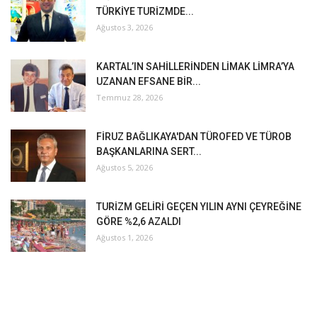
TÜRKİYE TURİZMDE...
Ağustos 3, 2026
KARTAL’IN SAHİLLERİNDEN LİMAK LİMRA’YA
UZANAN EFSANE BİR...
Temmuz 28, 2026
FİRUZ BAĞLIKAYA'DAN TÜROFED VE TÜROB
BAŞKANLARINA SERT...
Ağustos 5, 2026
TURİZM GELİRİ GEÇEN YILIN AYNI ÇEYREĞİNE
GÖRE %2,6 AZALDI
Ağustos 1, 2026