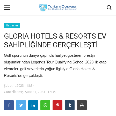
Haberler
GLORIA HOTELS & RESORTS EV
Anasayfa
SAHİPLİĞİNDE GERÇEKLEŞTİ
Bize Ulaşın
Golf sporunun dünya çapında faaliyet gösteren prestijli
Künye
oluşumlarından Legends Tour Qualifying School 2023 ilk etap
elemeleri golf severlerin yoğun ilgisiyle Gloria Hotels &
Halil ÖNCÜ kimdir?
Resorts’de gerçekleşti.
Şubat 1, 2023 - 18:34
KVKK Aydınlatma Metni
Güncellenmiş: Şubat 1, 2023 - 18:35
Haberler
Görüntülü