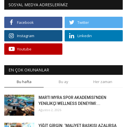
SOSYAL MEDYA ADRESLERİMİZ
Facebook
Twitter
Instagram
Linkedin
Youtube
EN ÇOK OKUNANLAR
Bu hafta
Bu ay
Her zaman
MARTI MYRA SPOR AKADEMİSİ’NDEN
YENİLİKÇİ WELLNESS DENEYİMİ:...
Ağustos 2, 2026
YİĞİT GİRGİN: ‘MALİYET BASKISI AZALIRSA