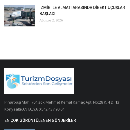
İZMİR İLE ALMATI ARASINDA DİREKT UÇUŞLAR
BAŞLADI
Ağustos 2, 2026
Pınarbaşı Mah. 704.sok Mehmet Kemal Kamaç Apt. No:28 K. 4 D. 13
Konyaaltı/ANTALYA 0 542 437 90 04
EN ÇOK GÖRÜNTÜLENEN GÖNDERILER