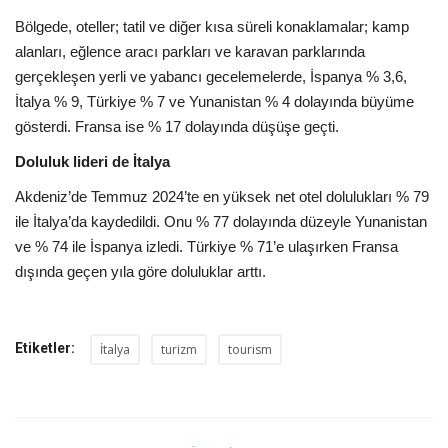
Bölgede, oteller; tatil ve diğer kısa süreli konaklamalar; kamp
Araştırma - İnceleme
alanları, eğlence aracı parkları ve karavan parklarında
gerçekleşen yerli ve yabancı gecelemelerde, İspanya % 3,6,
Lezzet Durakları
İtalya % 9, Türkiye % 7 ve Yunanistan % 4 dolayında büyüme
gösterdi. Fransa ise % 17 dolayında düşüşe geçti.
Röportajlar
Doluluk lideri de İtalya
Gezi - Yorum
Akdeniz’de Temmuz 2024’te en yüksek net otel dolulukları % 79
ile İtalya’da kaydedildi. Onu % 77 dolayında düzeyle Yunanistan
ve % 74 ile İspanya izledi. Türkiye % 71’e ulaşırken Fransa
Sizlerden Gelenler
dışında geçen yıla göre doluluklar arttı.
Yorumlar
Etiketler:
Video Tanıtım
İtalya
turizm
tourism
Köşe Yazarları