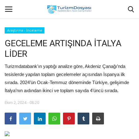
Araştırma - İnceleme
GECELEME ARTIŞINDA İTALYA
Anasayfa
LİDER
Bize Ulaşın
Turizmdatabank’ın yaptığı analize göre, Akdeniz Çanağı’nda
Künye
tesislerde yapılan toplam gecelemeler açısından İspanya ilk
sırada. 2024’ün Ocak-Temmuz döneminde Türkiye, gelişimde
Halil ÖNCÜ kimdir?
İtalya’nın aıdından ikinci ve toplam sayıda 4’üncü sırada.
Ekim 2, 2024 - 08:20
KVKK Aydınlatma Metni
Haberler
Görüntülü