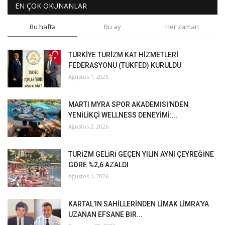
EN ÇOK OKUNANLAR
Bu hafta
Bu ay
Her zaman
TÜRKİYE TURİZM KAT HİZMETLERİ
FEDERASYONU (TUKFED) KURULDU
Ağustos 1, 2026
MARTI MYRA SPOR AKADEMİSİ’NDEN
YENİLİKÇİ WELLNESS DENEYİMİ:...
Ağustos 2, 2026
TURİZM GELİRİ GEÇEN YILIN AYNI ÇEYREĞİNE
GÖRE %2,6 AZALDI
Ağustos 1, 2026
KARTAL’IN SAHİLLERİNDEN LİMAK LİMRA’YA
UZANAN EFSANE BİR...