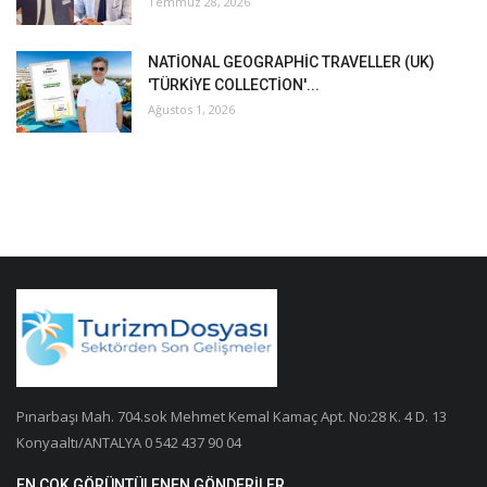
Temmuz 28, 2026
NATİONAL GEOGRAPHİC TRAVELLER (UK)
'TÜRKİYE COLLECTİON'...
Ağustos 1, 2026
Pınarbaşı Mah. 704.sok Mehmet Kemal Kamaç Apt. No:28 K. 4 D. 13
Konyaaltı/ANTALYA 0 542 437 90 04
EN ÇOK GÖRÜNTÜLENEN GÖNDERILER