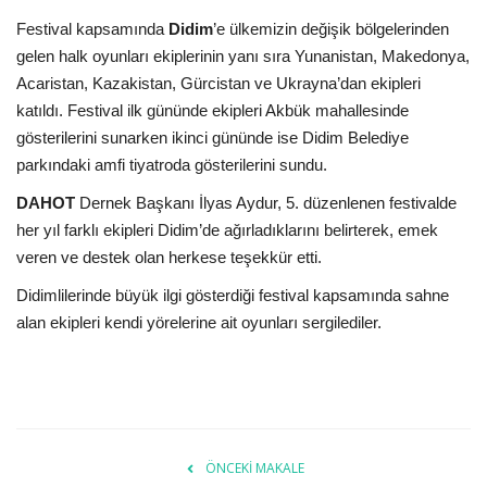
Festival kapsamında
Didim
’e ülkemizin değişik bölgelerinden
Araştırma - İnceleme
gelen halk oyunları ekiplerinin yanı sıra Yunanistan, Makedonya,
Acaristan, Kazakistan, Gürcistan ve Ukrayna’dan ekipleri
Lezzet Durakları
katıldı. Festival ilk gününde ekipleri Akbük mahallesinde
gösterilerini sunarken ikinci gününde ise Didim Belediye
Röportajlar
parkındaki amfi tiyatroda gösterilerini sundu.
DAHOT
Dernek Başkanı İlyas Aydur, 5. düzenlenen festivalde
Gezi - Yorum
her yıl farklı ekipleri Didim’de ağırladıklarını belirterek, emek
veren ve destek olan herkese teşekkür etti.
Sizlerden Gelenler
Didimlilerinde büyük ilgi gösterdiği festival kapsamında sahne
alan ekipleri kendi yörelerine ait oyunları sergilediler.
Yorumlar
Video Tanıtım
Köşe Yazarları
ÖNCEKI MAKALE