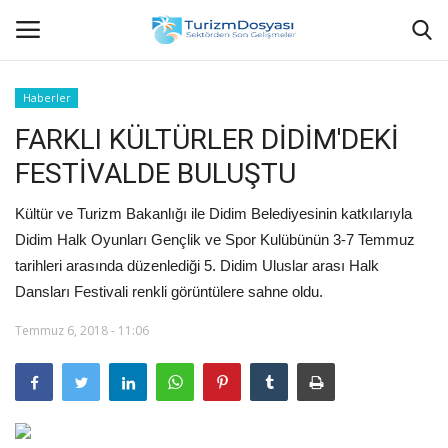
Haberler
FARKLI KÜLTÜRLER DİDİM'DEKİ
Anasayfa
FESTİVALDE BULUŞTU
Bize Ulaşın
Kültür ve Turizm Bakanlığı ile Didim Belediyesinin katkılarıyla
Künye
Didim Halk Oyunları Gençlik ve Spor Kulübünün 3-7 Temmuz
tarihleri arasında düzenlediği 5. Didim Uluslar arası Halk
Halil ÖNCÜ kimdir?
Dansları Festivali renkli görüntülere sahne oldu.
Temmuz 6, 2018 - 11:06
KVKK Aydınlatma Metni
Haberler
Görüntülü