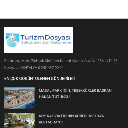
Pınarbaşı Mah. 704.sok Mehmet Kemal Kamaç Apt. No:28 K. 4 D. 13
Konyaaltı/ANTALYA 0 542 437 90 04
EN ÇOK GÖRÜNTÜLENEN GÖNDERILER
MASAL PARK İÇİN, TEŞEKKÜRLER BAŞKAN
HAKAN TÜTÜNCÜ
KÖY KAHVALTISININ ADRESİ: MEYDAN
RESTAURANT!..