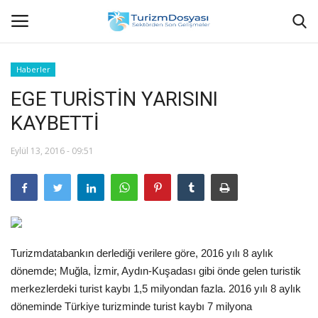
Haberler
EGE TURİSTİN YARISINI
Anasayfa
KAYBETTİ
Bize Ulaşın
Eylül 13, 2016 - 09:51
Künye
Halil ÖNCÜ kimdir?
KVKK Aydınlatma Metni
Turizmdatabankın derlediği verilere göre, 2016 yılı 8 aylık
dönemde; Muğla, İzmir, Aydın-Kuşadası gibi önde gelen turistik
Haberler
merkezlerdeki turist kaybı 1,5 milyondan fazla. 2016 yılı 8 aylık
döneminde Türkiye turizminde turist kaybı 7 milyona
Görüntülü