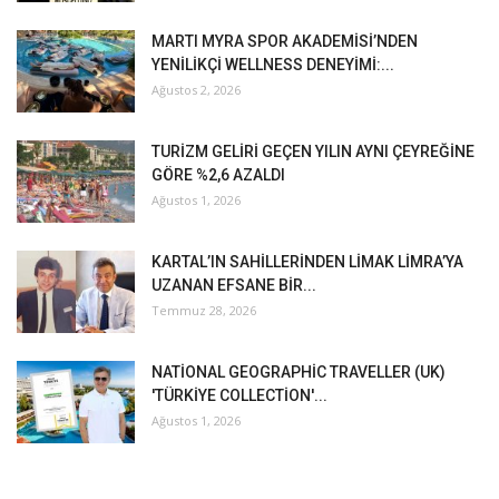
MARTI MYRA SPOR AKADEMİSİ’NDEN
YENİLİKÇİ WELLNESS DENEYİMİ:...
Ağustos 2, 2026
TURİZM GELİRİ GEÇEN YILIN AYNI ÇEYREĞİNE
GÖRE %2,6 AZALDI
Ağustos 1, 2026
KARTAL’IN SAHİLLERİNDEN LİMAK LİMRA’YA
UZANAN EFSANE BİR...
Temmuz 28, 2026
NATİONAL GEOGRAPHİC TRAVELLER (UK)
'TÜRKİYE COLLECTİON'...
Ağustos 1, 2026