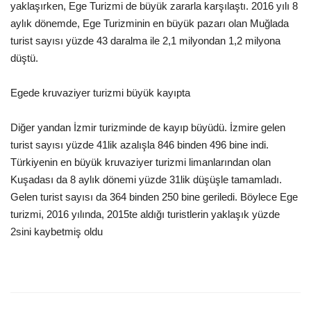
yaklaşırken, Ege Turizmi de büyük zararla karşılaştı. 2016 yılı 8
aylık dönemde, Ege Turizminin en büyük pazarı olan Muğlada
Araştırma - İnceleme
turist sayısı yüzde 43 daralma ile 2,1 milyondan 1,2 milyona
düştü.
Lezzet Durakları
Egede kruvaziyer turizmi büyük kayıpta
Röportajlar
Diğer yandan İzmir turizminde de kayıp büyüdü. İzmire gelen
Gezi - Yorum
turist sayısı yüzde 41lik azalışla 846 binden 496 bine indi.
Türkiyenin en büyük kruvaziyer turizmi limanlarından olan
Sizlerden Gelenler
Kuşadası da 8 aylık dönemi yüzde 31lik düşüşle tamamladı.
Gelen turist sayısı da 364 binden 250 bine geriledi. Böylece Ege
Yorumlar
turizmi, 2016 yılında, 2015te aldığı turistlerin yaklaşık yüzde
2sini kaybetmiş oldu
Video Tanıtım
Köşe Yazarları