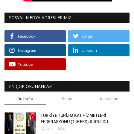
SOSYAL MEDYA ADRESLERİMİZ
Facebook
Twitter
Instagram
Linkedin
Youtube
EN ÇOK OKUNANLAR
Bu hafta
Bu ay
Her zaman
TÜRKİYE TURİZM KAT HİZMETLERİ
FEDERASYONU (TUKFED) KURULDU
Ağustos 1, 2026