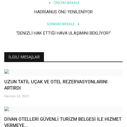
Galeri
ÖNCEKI MAKALE
HADRİANUS ÖNÜ YENİLENİYOR
SONRAKI MAKALE
“DENİZLİ HAK ETTİĞİ HAVA ULAŞIMINI BEKLİYOR!”
İLGILI MESAJLAR
UZUN TATİL UÇAK VE OTEL REZERVASYONLARINI
ARTIRDI
Haziran 22, 2023
DİVAN OTELLERİ GÜVENLİ TURİZM BELGESİ İLE HİZMET
VERMEYE...