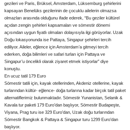
Galeri
gezileri ve Paris, Brüksel, Amsterdam, Lüksemburg şehirlerini
kapsayan Benelüks gezilerinin de çocuklu ailelerin olmazsa
olmazları arasında olduğunu ifade ederek, “Bu geziler kültürel
açıdan zengin şehirleri kapsamaları ve sömestir dönemi
açısından uygun fiyatlı olmaları dolayısıyla ilgi görüyorlar. Uzak
Doğu lokasyonunda ise Pattaya, Singapur şehirleri tercih
ediliyor. Aileler, eğlence için Amsterdam’a gitmeyi tercih
ederken, doğa bilimleri ve safari turları için Pattaya ve
Singapur’u öncelikli olarak ziyaret etmek istiyorlar” diye
konuştu.
En ucuz tatil 179 Euro
Sömestir tatili için, kayak otellerinden, Akdeniz otellerine, kayak
turlarından kültür- eğlence- doğa turlarına kadar birçok tatil paket
alternatiflerimiz bulunmaktadır. Sömestir Yunanistan, Selanik &
Kavala tur paketi 179 Euro’dan başlıyor, Sömestir Budapeşte,
Viyana, Prag turu ise 329 Euro’dan, Uzak doğu turlarından
Sömestir Bangkok & Pattaya & Singapur turu 1299 Euro’dan
başlıyor.