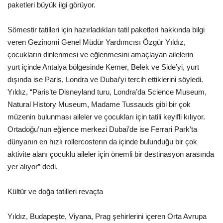
paketleri büyük ilgi görüyor.
Araştırma - İnceleme
Sömestir tatilleri için hazırladıkları tatil paketleri hakkında bilgi
veren Gezinomi Genel Müdür Yardımcısı Özgür Yıldız,
Lezzet Durakları
çocukların dinlenmesi ve eğlenmesini amaçlayan ailelerin
yurt içinde Antalya bölgesinde Kemer, Belek ve Side’yi, yurt
Röportajlar
dışında ise Paris, Londra ve Dubai’yi tercih ettiklerini söyledi.
Yıldız, “Paris’te Disneyland turu, Londra’da Science Museum,
Gezi - Yorum
Natural History Museum, Madame Tussauds gibi bir çok
müzenin bulunması aileler ve çocukları için tatili keyifli kılıyor.
Sizlerden Gelenler
Ortadoğu’nun eğlence merkezi Dubai’de ise Ferrari Park’ta
dünyanın en hızlı rollercosterın da içinde bulunduğu bir çok
Yorumlar
aktivite alanı çocuklu aileler için önemli bir destinasyon arasında
yer alıyor” dedi.
Video Tanıtım
Kültür ve doğa tatilleri revaçta
Köşe Yazarları
Yıldız, Budapeşte, Viyana, Prag şehirlerini içeren Orta Avrupa