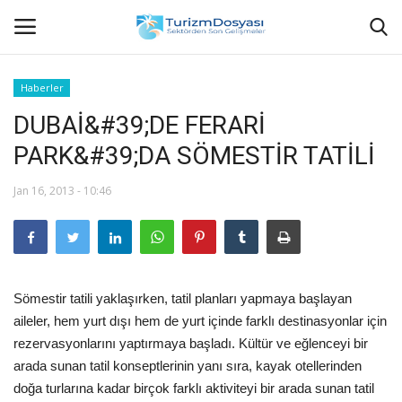
Haberler
DUBAİ&#39;DE FERARİ
Anasayfa
PARK&#39;DA SÖMESTİR TATİLİ
Bize Ulaşın
Jan 16, 2013 - 10:46
Künye
Halil ÖNCÜ kimdir?
Sömestir tatili yaklaşırken, tatil planları yapmaya başlayan
KVKK Aydınlatma Metni
aileler, hem yurt dışı hem de yurt içinde farklı destinasyonlar için
rezervasyonlarını yaptırmaya başladı. Kültür ve eğlenceyi bir
Haberler
arada sunan tatil konseptlerinin yanı sıra, kayak otellerinden
doğa turlarına kadar birçok farklı aktiviteyi bir arada sunan tatil
Görüntülü