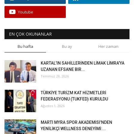
Youtube
EN ÇOK OKUNANLAR
Bu hafta
Bu ay
Her zaman
KARTAL’IN SAHİLLERİNDEN LİMAK LİMRA’YA
UZANAN EFSANE BİR...
Temmuz 28, 2026
TÜRKİYE TURİZM KAT HİZMETLERİ
FEDERASYONU (TUKFED) KURULDU
Ağustos 1, 2026
MARTI MYRA SPOR AKADEMİSİ’NDEN
YENİLİKÇİ WELLNESS DENEYİMİ:...