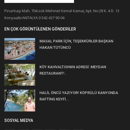
Pınarbaşı Mah. 704.sok Mehmet Kemal Kamaç Apt. No:28 K. 4 D. 13
Konyaaltı/ANTALYA 0 542 437 90 04
EN ÇOK GÖRÜNTÜLENEN GÖNDERILER
MASAL PARK İÇİN, TEŞEKKÜRLER BAŞKAN
HAKAN TÜTÜNCÜ
KÖY KAHVALTISININ ADRESİ: MEYDAN
RESTAURANT!..
HALİL ÖNCÜ YAZIYOR! KÖPRÜLÜ KANYONDA
RAFTİNG KEYFİ...
SOSYAL MEDYA