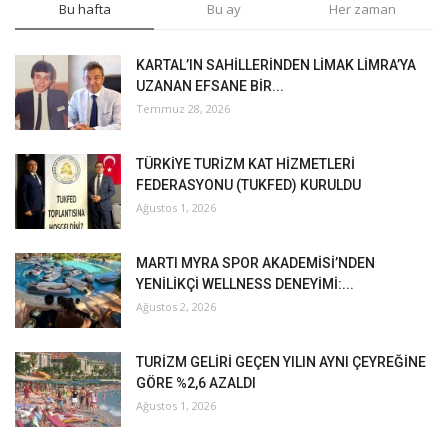
Bu hafta
Bu ay
Her zaman
KARTAL’IN SAHİLLERİNDEN LİMAK LİMRA’YA
UZANAN EFSANE BİR...
Temmuz 28, 2026
TÜRKİYE TURİZM KAT HİZMETLERİ
FEDERASYONU (TUKFED) KURULDU
Ağustos 1, 2026
MARTI MYRA SPOR AKADEMİSİ’NDEN
YENİLİKÇİ WELLNESS DENEYİMİ:...
Ağustos 2, 2026
TURİZM GELİRİ GEÇEN YILIN AYNI ÇEYREĞİNE
GÖRE %2,6 AZALDI
Ağustos 1, 2026