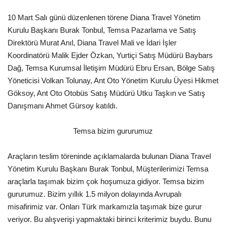
10 Mart Salı günü düzenlenen törene Diana Travel Yönetim
Araştırma - İnceleme
Kurulu Başkanı Burak Tonbul, Temsa Pazarlama ve Satış
Direktörü Murat Anıl, Diana Travel Mali ve İdari İşler
Lezzet Durakları
Koordinatörü Malik Ejder Özkan, Yurtiçi Satış Müdürü Baybars
Dağ, Temsa Kurumsal İletişim Müdürü Ebru Ersan, Bölge Satış
Röportajlar
Yöneticisi Volkan Tolunay, Ant Oto Yönetim Kurulu Üyesi Hikmet
Göksoy, Ant Oto Otobüs Satış Müdürü Utku Taşkın ve Satış
Gezi - Yorum
Danışmanı Ahmet Gürsoy katıldı.
Sizlerden Gelenler
Temsa bizim gururumuz
Yorumlar
Araçların teslim töreninde açıklamalarda bulunan Diana Travel
Yönetim Kurulu Başkanı Burak Tonbul, Müşterilerimizi Temsa
Video Tanıtım
araçlarla taşımak bizim çok hoşumuza gidiyor. Temsa bizim
gururumuz. Bizim yıllık 1.5 milyon dolayında Avrupalı
Köşe Yazarları
misafirimiz var. Onları Türk markamızla taşımak bize gurur
veriyor. Bu alışverişi yapmaktaki birinci kriterimiz buydu. Bunu