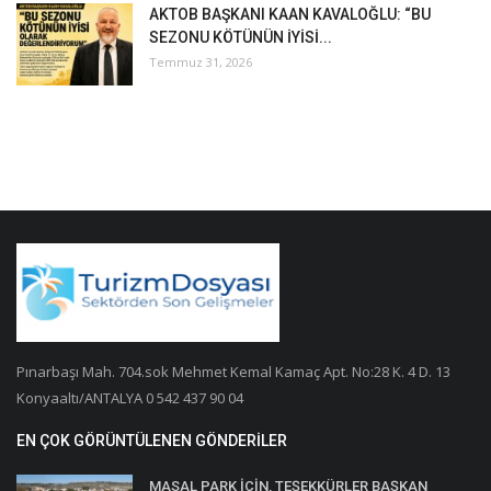
AKTOB BAŞKANI KAAN KAVALOĞLU: “BU
SEZONU KÖTÜNÜN İYİSİ...
Temmuz 31, 2026
Pınarbaşı Mah. 704.sok Mehmet Kemal Kamaç Apt. No:28 K. 4 D. 13
Konyaaltı/ANTALYA 0 542 437 90 04
EN ÇOK GÖRÜNTÜLENEN GÖNDERILER
MASAL PARK İÇİN, TEŞEKKÜRLER BAŞKAN