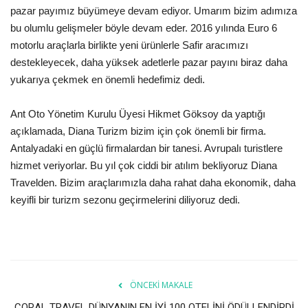
pazar payımız büyümeye devam ediyor. Umarım bizim adımıza
bu olumlu gelişmeler böyle devam eder. 2016 yılında Euro 6
motorlu araçlarla birlikte yeni ürünlerle Safir aracımızı
destekleyecek, daha yüksek adetlerle pazar payını biraz daha
yukarıya çekmek en önemli hedefimiz dedi.
Ant Oto Yönetim Kurulu Üyesi Hikmet Göksoy da yaptığı
açıklamada, Diana Turizm bizim için çok önemli bir firma.
Antalyadaki en güçlü firmalardan bir tanesi. Avrupalı turistlere
hizmet veriyorlar. Bu yıl çok ciddi bir atılım bekliyoruz Diana
Travelden. Bizim araçlarımızla daha rahat daha ekonomik, daha
keyifli bir turizm sezonu geçirmelerini diliyoruz dedi.
ÖNCEKI MAKALE
CORAL TRAVEL DÜNYANIN EN İYİ 100 OTELİNİ ÖDÜLLENDİRDİ