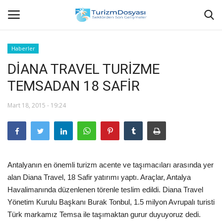
Haberler
DİANA TRAVEL TURİZME
Anasayfa
TEMSADAN 18 SAFİR
Bize Ulaşın
Mart 18, 2015 - 19:24
Künye
Halil ÖNCÜ kimdir?
Antalyanın en önemli turizm acente ve taşımacıları arasında yer
KVKK Aydınlatma Metni
alan Diana Travel, 18 Safir yatırımı yaptı. Araçlar, Antalya
Havalimanında düzenlenen törenle teslim edildi. Diana Travel
Haberler
Yönetim Kurulu Başkanı Burak Tonbul, 1.5 milyon Avrupalı turisti
Türk markamız Temsa ile taşımaktan gurur duyuyoruz dedi.
Görüntülü