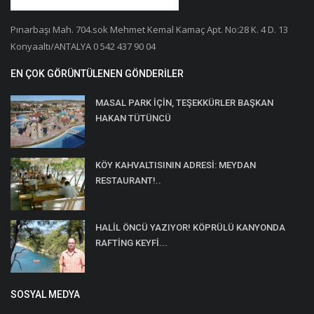
Pınarbaşı Mah. 704.sok Mehmet Kemal Kamaç Apt. No:28 K. 4 D. 13
Konyaaltı/ANTALYA 0 542 437 90 04
EN ÇOK GÖRÜNTÜLENEN GÖNDERILER
MASAL PARK İÇİN, TEŞEKKÜRLER BAŞKAN
HAKAN TÜTÜNCÜ
KÖY KAHVALTISININ ADRESİ: MEYDAN
RESTAURANT!..
HALİL ÖNCÜ YAZIYOR! KÖPRÜLÜ KANYONDA
RAFTİNG KEYFİ...
SOSYAL MEDYA