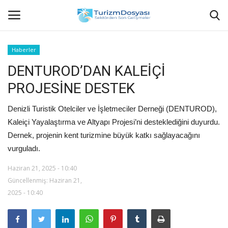
Haberler
DENTUROD’DAN KALEİÇİ
Anasayfa
PROJESİNE DESTEK
Bize Ulaşın
Denizli Turistik Otelciler ve İşletmeciler Derneği (DENTUROD),
Künye
Kaleiçi Yayalaştırma ve Altyapı Projesi’ni desteklediğini duyurdu.
Dernek, projenin kent turizmine büyük katkı sağlayacağını
Halil ÖNCÜ kimdir?
vurguladı.
Haziran 21, 2025 - 10:40
KVKK Aydınlatma Metni
Güncellenmiş: Haziran 21,
2025 - 10:40
Haberler
Görüntülü