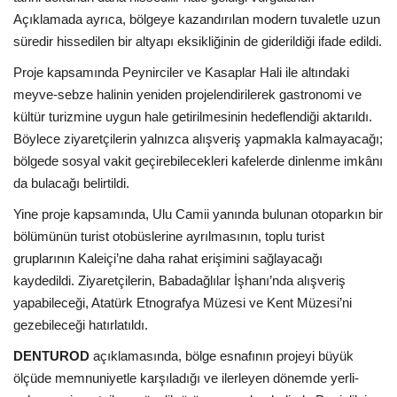
Galeri
Açıklamada ayrıca, bölgeye kazandırılan modern tuvaletle uzun
süredir hissedilen bir altyapı eksikliğinin de giderildiği ifade edildi.
Proje kapsamında Peynirciler ve Kasaplar Hali ile altındaki
meyve-sebze halinin yeniden projelendirilerek gastronomi ve
kültür turizmine uygun hale getirilmesinin hedeflendiği aktarıldı.
Böylece ziyaretçilerin yalnızca alışveriş yapmakla kalmayacağı;
bölgede sosyal vakit geçirebilecekleri kafelerde dinlenme imkânı
da bulacağı belirtildi.
Yine proje kapsamında, Ulu Camii yanında bulunan otoparkın bir
bölümünün turist otobüslerine ayrılmasının, toplu turist
gruplarının Kaleiçi’ne daha rahat erişimini sağlayacağı
kaydedildi. Ziyaretçilerin, Babadağlılar İşhanı’nda alışveriş
yapabileceği, Atatürk Etnografya Müzesi ve Kent Müzesi’ni
gezebileceği hatırlatıldı.
DENTUROD
açıklamasında, bölge esnafının projeyi büyük
ölçüde memnuniyetle karşıladığı ve ilerleyen dönemde yerli-