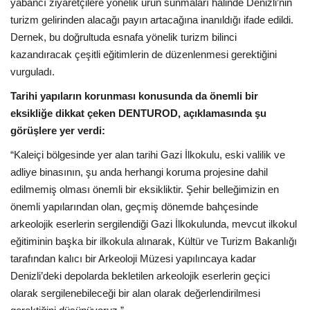
yabancı ziyaretçilere yönelik ürün sunmaları halinde Denizli’nin
turizm gelirinden alacağı payın artacağına inanıldığı ifade edildi.
Dernek, bu doğrultuda esnafa yönelik turizm bilinci
kazandıracak çeşitli eğitimlerin de düzenlenmesi gerektiğini
vurguladı.
Tarihi yapıların korunması konusunda da önemli bir
eksikliğe dikkat çeken DENTUROD, açıklamasında şu
görüşlere yer verdi:
“Kaleiçi bölgesinde yer alan tarihi Gazi İlkokulu, eski valilik ve
adliye binasının, şu anda herhangi koruma projesine dahil
edilmemiş olması önemli bir eksikliktir. Şehir belleğimizin en
önemli yapılarından olan, geçmiş dönemde bahçesinde
arkeolojik eserlerin sergilendiği Gazi İlkokulunda, mevcut ilkokul
eğitiminin başka bir ilkokula alınarak, Kültür ve Turizm Bakanlığı
tarafından kalıcı bir Arkeoloji Müzesi yapılıncaya kadar
Denizli’deki depolarda bekletilen arkeolojik eserlerin geçici
olarak sergilenebileceği bir alan olarak değerlendirilmesi