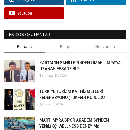
Youtube
EN ÇOK OKUNANLAR
Bu hafta
Bu ay
Her zaman
KARTAL’IN SAHİLLERİNDEN LİMAK LİMRA’YA
UZANAN EFSANE BİR...
Temmuz 28, 2026
TÜRKİYE TURİZM KAT HİZMETLERİ
FEDERASYONU (TUKFED) KURULDU
Ağustos 1, 2026
MARTI MYRA SPOR AKADEMİSİ’NDEN
YENİLİKÇİ WELLNESS DENEYİMİ:...