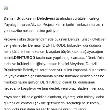
Araştırma - İnceleme
Denizli Büyükşehir Belediyesi
tarafından yürütülen Kaleiçi
Lezzet Durakları
Yayalaştırma ve Altyapı Projesi, kentin tarihi merkezini turizmin
yeni cazibe noktası haline getiriyor.
Röportajlar
Projeye ilişkin değerlendirmede bulunan Denizli Turistik Otelciler
ve İşletmeciler Derneği (DENTUROD), bölgedeki dönüşümün
Gezi - Yorum
hem kültürel hem ekonomik açıdan büyük katkı sağlayacağını
belirtti.
DENTUROD
tarafından yapılan açıklamada, “Denizli’nin
Sizlerden Gelenler
tarihi ve kültürel kimliğini yansıtan Kaleiçi Meydanı, Denizli
Büyükşehir Belediyesi tarafından yürütülen kapsamlı düzenleme
Yorumlar
ve yayalaştırma çalışmalarıyla birlikte turizmde yeniden cazibe
merkezi haline geliyor. DENTUROD olarak bu dönüşümü
Video Tanıtım
heyecanla karşılıyor ve tam destek veriyoruz” ifadeleri yer aldı.
Yaya öncelikli hale getirilen alanların, ziyaretçilerin bölgeyi daha
Köşe Yazarları
güvenli ve konforlu şekilde gezmelerini sağladığı belirtilirken,
tarihi dokunun daha hissedilir hale geldiği vurgulandı.