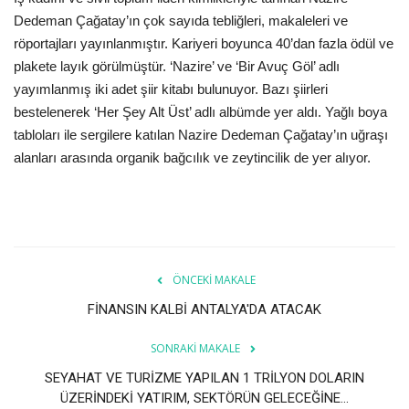
Dedeman Çağatay’ın çok sayıda tebliğleri, makaleleri ve
röportajları yayınlanmıştır. Kariyeri boyunca 40’dan fazla ödül ve
plakete layık görülmüştür. ‘Nazire’ ve ‘Bir Avuç Göl’ adlı
yayımlanmış iki adet şiir kitabı bulunuyor. Bazı şiirleri
bestelenerek ‘Her Şey Alt Üst’ adlı albümde yer aldı. Yağlı boya
tabloları ile sergilere katılan Nazire Dedeman Çağatay’ın uğraşı
alanları arasında organik bağcılık ve zeytincilik de yer alıyor.
ÖNCEKI MAKALE
FİNANSIN KALBİ ANTALYA'DA ATACAK
SONRAKI MAKALE
SEYAHAT VE TURİZME YAPILAN 1 TRİLYON DOLARIN
ÜZERİNDEKİ YATIRIM, SEKTÖRÜN GELECEĞİNE...