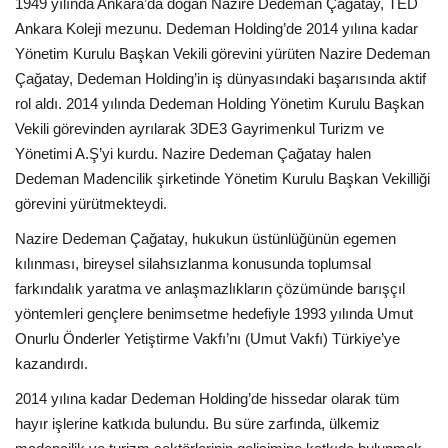
1949 yılında Ankara’da doğan Nazire Dedeman Çağatay, TED
Ankara Koleji mezunu. Dedeman Holding’de 2014 yılına kadar
Araştırma - İnceleme
Yönetim Kurulu Başkan Vekili görevini yürüten Nazire Dedeman
Çağatay, Dedeman Holding’in iş dünyasındaki başarısında aktif
Lezzet Durakları
rol aldı. 2014 yılında Dedeman Holding Yönetim Kurulu Başkan
Vekili görevinden ayrılarak 3DE3 Gayrimenkul Turizm ve
Röportajlar
Yönetimi A.Ş’yi kurdu. Nazire Dedeman Çağatay halen
Dedeman Madencilik şirketinde Yönetim Kurulu Başkan Vekilliği
Gezi - Yorum
görevini yürütmekteydi.
Nazire Dedeman Çağatay, hukukun üstünlüğünün egemen
Sizlerden Gelenler
kılınması, bireysel silahsızlanma konusunda toplumsal
farkındalık yaratma ve anlaşmazlıkların çözümünde barışçıl
Yorumlar
yöntemleri gençlere benimsetme hedefiyle 1993 yılında Umut
Onurlu Önderler Yetiştirme Vakfı’nı (Umut Vakfı) Türkiye’ye
Video Tanıtım
kazandırdı.
2014 yılına kadar Dedeman Holding’de hissedar olarak tüm
Köşe Yazarları
hayır işlerine katkıda bulundu. Bu süre zarfında, ülkemiz