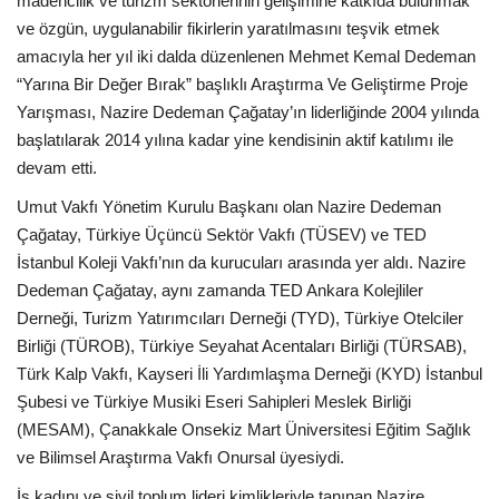
madencilik ve turizm sektörlerinin gelişimine katkıda bulunmak
Galeri
ve özgün, uygulanabilir fikirlerin yaratılmasını teşvik etmek
amacıyla her yıl iki dalda düzenlenen Mehmet Kemal Dedeman
“Yarına Bir Değer Bırak” başlıklı Araştırma Ve Geliştirme Proje
Yarışması, Nazire Dedeman Çağatay’ın liderliğinde 2004 yılında
başlatılarak 2014 yılına kadar yine kendisinin aktif katılımı ile
devam etti.
Umut Vakfı Yönetim Kurulu Başkanı olan Nazire Dedeman
Çağatay, Türkiye Üçüncü Sektör Vakfı (TÜSEV) ve TED
İstanbul Koleji Vakfı’nın da kurucuları arasında yer aldı. Nazire
Dedeman Çağatay, aynı zamanda TED Ankara Kolejliler
Derneği, Turizm Yatırımcıları Derneği (TYD), Türkiye Otelciler
Birliği (TÜROB), Türkiye Seyahat Acentaları Birliği (TÜRSAB),
Türk Kalp Vakfı, Kayseri İli Yardımlaşma Derneği (KYD) İstanbul
Şubesi ve Türkiye Musiki Eseri Sahipleri Meslek Birliği
(MESAM), Çanakkale Onsekiz Mart Üniversitesi Eğitim Sağlık
ve Bilimsel Araştırma Vakfı Onursal üyesiydi.
İş kadını ve sivil toplum lideri kimlikleriyle tanınan Nazire