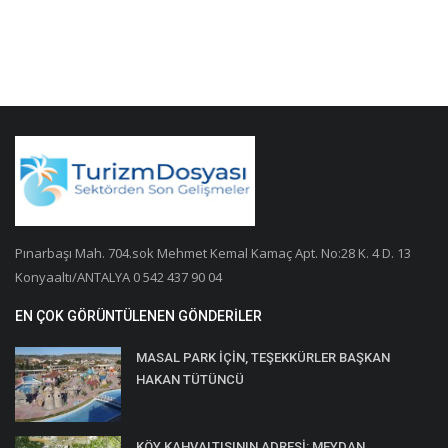
Pınarbaşı Mah. 704.sok Mehmet Kemal Kamaç Apt. No:28 K. 4 D. 13
Konyaaltı/ANTALYA 0 542 437 90 04
EN ÇOK GÖRÜNTÜLENEN GÖNDERILER
MASAL PARK İÇİN, TEŞEKKÜRLER BAŞKAN
HAKAN TÜTÜNCÜ
KÖY KAHVALTISININ ADRESİ: MEYDAN