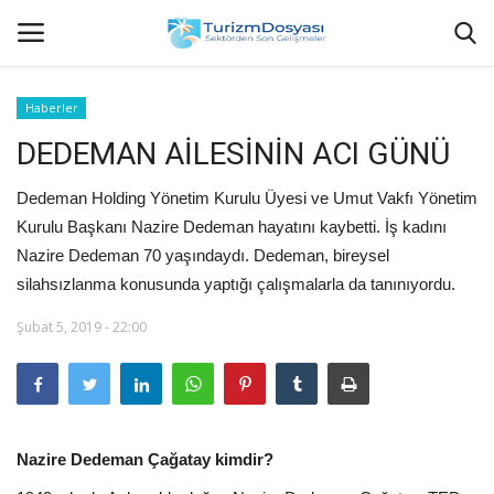
Haberler
DEDEMAN AİLESİNİN ACI GÜNÜ
Anasayfa
Dedeman Holding Yönetim Kurulu Üyesi ve Umut Vakfı Yönetim
Bize Ulaşın
Kurulu Başkanı Nazire Dedeman hayatını kaybetti. İş kadını
Nazire Dedeman 70 yaşındaydı. Dedeman, bireysel
Künye
silahsızlanma konusunda yaptığı çalışmalarla da tanınıyordu.
Halil ÖNCÜ kimdir?
Şubat 5, 2019 - 22:00
KVKK Aydınlatma Metni
Haberler
Nazire Dedeman Çağatay kimdir?
Görüntülü