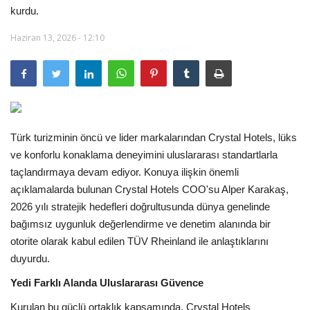
kurdu.
Araştırma - İnceleme
Haziran 13, 2026 - 12:10
Lezzet Durakları
Röportajlar
Gezi - Yorum
Türk turizminin öncü ve lider markalarından Crystal Hotels, lüks
ve konforlu konaklama deneyimini uluslararası standartlarla
Sizlerden Gelenler
taçlandırmaya devam ediyor. Konuya ilişkin önemli
açıklamalarda bulunan Crystal Hotels COO'su Alper Karakaş,
Yorumlar
2026 yılı stratejik hedefleri doğrultusunda dünya genelinde
bağımsız uygunluk değerlendirme ve denetim alanında bir
otorite olarak kabul edilen TÜV Rheinland ile anlaştıklarını
Video Tanıtım
duyurdu.
Köşe Yazarları
Yedi Farklı Alanda Uluslararası Güvence
Kurulan bu güçlü ortaklık kapsamında, Crystal Hotels