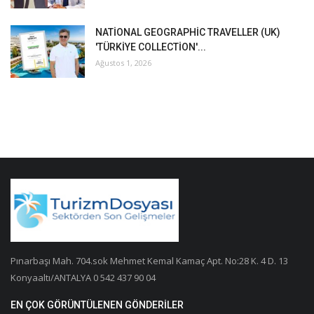
NATİONAL GEOGRAPHİC TRAVELLER (UK)
'TÜRKİYE COLLECTİON'...
Ağustos 1, 2026
Pınarbaşı Mah. 704.sok Mehmet Kemal Kamaç Apt. No:28 K. 4 D. 13
Konyaaltı/ANTALYA 0 542 437 90 04
EN ÇOK GÖRÜNTÜLENEN GÖNDERILER