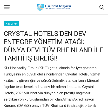
Haberler
CRYSTAL HOTELS’DEN DEV
Anasayfa
ENTEGRE YÖNETİM ATAĞI:
Bize Ulaşın
DÜNYA DEVİ TÜV RHEINLAND İLE
TARİHİ İŞ BİRLİĞİ!
Künye
Kilit Hospitality Group (KHG) çatısı altında faaliyet gösteren
Halil ÖNCÜ kimdir?
Türkiye’nin en büyük otel zincirlerinden Crystal Hotels, hizmet
kalitesini, güvenliğini ve sürdürülebilirlik standartlarını küresel
KVKK Aydınlatma Metni
ölçekte tescillemek adına dev bir adıma imza attı. Crystal
Hotels, 2026 yılı itibarıyla dünyanın en prestijli bağımsız
Haberler
sertifikasyon kuruluşlarından biri olan Alman Akreditasyon
Kurumu (DAkkS) onaylı TÜV Rheinland ile stratejik ortaklık
Görüntülü