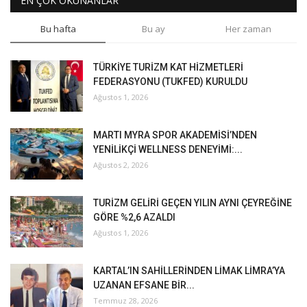
EN ÇOK OKUNANLAR
Bu hafta
Bu ay
Her zaman
TÜRKİYE TURİZM KAT HİZMETLERİ
FEDERASYONU (TUKFED) KURULDU
Ağustos 1, 2026
MARTI MYRA SPOR AKADEMİSİ’NDEN
YENİLİKÇİ WELLNESS DENEYİMİ:...
Ağustos 2, 2026
TURİZM GELİRİ GEÇEN YILIN AYNI ÇEYREĞİNE
GÖRE %2,6 AZALDI
Ağustos 1, 2026
KARTAL’IN SAHİLLERİNDEN LİMAK LİMRA’YA
UZANAN EFSANE BİR...
Temmuz 28, 2026