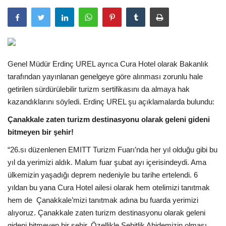
Araştırma - İnceleme
Lezzet Durakları
Genel Müdür Erdinç UREL ayrıca Cura Hotel olarak Bakanlık
Röportajlar
tarafından yayınlanan genelgeye göre alınması zorunlu hale
getirilen sürdürülebilir turizm sertifikasını da almaya hak
Gezi - Yorum
kazandıklarını söyledi. Erdinç UREL şu açıklamalarda bulundu:
Çanakkale zaten turizm destinasyonu olarak geleni gideni
Sizlerden Gelenler
bitmeyen bir şehir!
“26.sı düzenlenen EMITT Turizm Fuarı’nda her yıl olduğu gibi bu
Yorumlar
yıl da yerimizi aldık. Malum fuar şubat ayı içerisindeydi. Ama
ülkemizin yaşadığı deprem nedeniyle bu tarihe ertelendi. 6
Video Tanıtım
yıldan bu yana Cura Hotel ailesi olarak hem otelimizi tanıtmak
hem de Çanakkale’mizi tanıtmak adına bu fuarda yerimizi
Köşe Yazarları
alıyoruz. Çanakkale zaten turizm destinasyonu olarak geleni
gideni bitmeyen bir şehir. Özellikle Şehitlik Abidemizin olması,