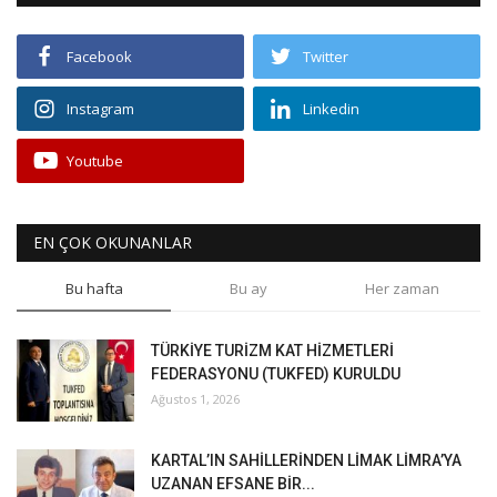
Facebook
Twitter
Instagram
Linkedin
Youtube
EN ÇOK OKUNANLAR
Bu hafta
Bu ay
Her zaman
TÜRKİYE TURİZM KAT HİZMETLERİ
FEDERASYONU (TUKFED) KURULDU
Ağustos 1, 2026
KARTAL’IN SAHİLLERİNDEN LİMAK LİMRA’YA
UZANAN EFSANE BİR...