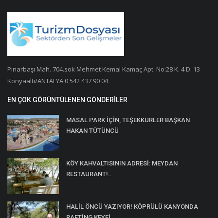
Pınarbaşı Mah. 704.sok Mehmet Kemal Kamaç Apt. No:28 K. 4 D. 13
Konyaaltı/ANTALYA 0 542 437 90 04
EN ÇOK GÖRÜNTÜLENEN GÖNDERILER
MASAL PARK İÇİN, TEŞEKKÜRLER BAŞKAN
HAKAN TÜTÜNCÜ
KÖY KAHVALTISININ ADRESİ: MEYDAN
RESTAURANT!..
HALİL ÖNCÜ YAZIYOR! KÖPRÜLÜ KANYONDA
RAFTİNG KEYFİ...