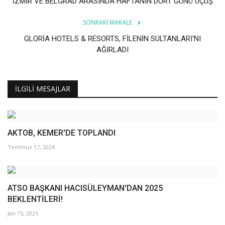
İZMİR VE BELGRAD ARASINDA HAFTANIN DÖRT GÜNÜ UÇUŞ
SONRAKI MAKALE
GLORİA HOTELS & RESORTS, FİLENİN SULTANLARI'NI
AĞIRLADI
İLGILI MESAJLAR
AKTOB, KEMER'DE TOPLANDI
Temmuz 17, 2024
ATSO BAŞKANI HACISÜLEYMAN'DAN 2025
BEKLENTİLERİ!
Jan 15, 2025