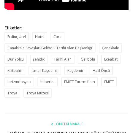
Etiketler:
Erdinç Urel
Hotel
Cura
Çanakkale Savaşları Gelibolu Tarihi Alan Başkanlığı’
Çanakkale
Dur Yolcu
şehitlik
Tarihi Alan
Gelibolu
Eceabat
Kilitbahir
İsmail Kaşdemir
Kaşdemir
Halil Öncü
turizmdosyası
haberler
EMITT Turizm fuarı
EMITT
Troya
Troya Müzesi
ÖNCEKI MAKALE