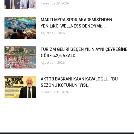
Temmuz 28, 2026
MARTI MYRA SPOR AKADEMİSİ’NDEN
YENİLİKÇİ WELLNESS DENEYİMİ:...
Ağustos 2, 2026
TURİZM GELİRİ GEÇEN YILIN AYNI ÇEYREĞİNE
GÖRE %2,6 AZALDI
Ağustos 1, 2026
AKTOB BAŞKANI KAAN KAVALOĞLU: “BU
SEZONU KÖTÜNÜN İYİSİ...
Temmuz 31, 2026