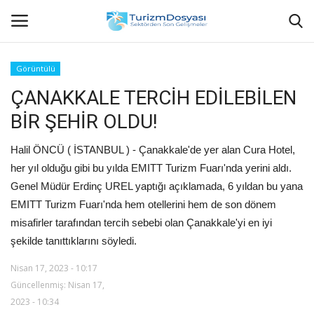
Görüntülü
ÇANAKKALE TERCİH EDİLEBİLEN
Anasayfa
BİR ŞEHİR OLDU!
Bize Ulaşın
Halil ÖNCÜ ( İSTANBUL ) - Çanakkale'de yer alan Cura Hotel,
Künye
her yıl olduğu gibi bu yılda EMITT Turizm Fuarı'nda yerini aldı.
Genel Müdür Erdinç UREL yaptığı açıklamada, 6 yıldan bu yana
Halil ÖNCÜ kimdir?
EMITT Turizm Fuarı'nda hem otellerini hem de son dönem
misafirler tarafından tercih sebebi olan Çanakkale'yi en iyi
KVKK Aydınlatma Metni
şekilde tanıttıklarını söyledi.
Nisan 17, 2023 - 10:17
Haberler
Güncellenmiş: Nisan 17,
2023 - 10:34
Görüntülü