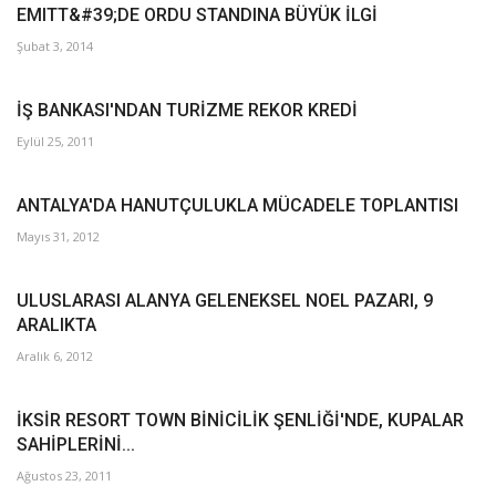
EMITT&#39;DE ORDU STANDINA BÜYÜK İLGİ
Şubat 3, 2014
İŞ BANKASI'NDAN TURİZME REKOR KREDİ
Eylül 25, 2011
ANTALYA'DA HANUTÇULUKLA MÜCADELE TOPLANTISI
Mayıs 31, 2012
ULUSLARASI ALANYA GELENEKSEL NOEL PAZARI, 9
ARALIKTA
Aralık 6, 2012
İKSİR RESORT TOWN BİNİCİLİK ŞENLİĞİ'NDE, KUPALAR
SAHİPLERİNİ...
Ağustos 23, 2011