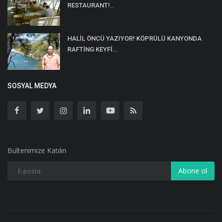
RESTAURANT!..
HALİL ÖNCÜ YAZIYOR! KÖPRÜLÜ KANYONDA
RAFTİNG KEYFİ...
SOSYAL MEDYA
Bültenimize Katılın
Abone ol