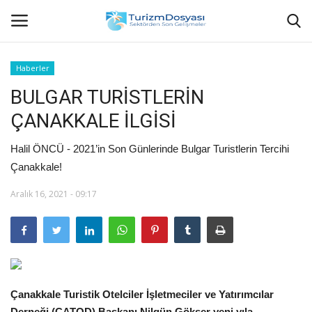
Haberler
BULGAR TURİSTLERİN
Anasayfa
ÇANAKKALE İLGİSİ
Bize Ulaşın
Halil ÖNCÜ - 2021’in Son Günlerinde Bulgar Turistlerin Tercihi
Künye
Çanakkale!
Aralık 16, 2021 - 09:17
Halil ÖNCÜ kimdir?
KVKK Aydınlatma Metni
Haberler
Çanakkale Turistik Otelciler İşletmeciler ve Yatırımcılar
Görüntülü
Derneği (ÇATOD) Başkanı Nilgün Gökser yeni yıla