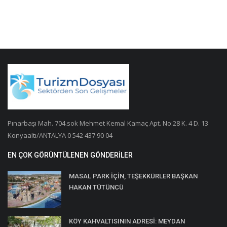
Pınarbaşı Mah. 704.sok Mehmet Kemal Kamaç Apt. No:28 K. 4 D. 13
Konyaaltı/ANTALYA 0 542 437 90 04
EN ÇOK GÖRÜNTÜLENEN GÖNDERILER
MASAL PARK İÇİN, TEŞEKKÜRLER BAŞKAN
HAKAN TÜTÜNCÜ
KÖY KAHVALTISININ ADRESİ: MEYDAN