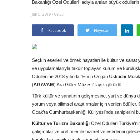
Bakanlığı Özel Ödülleri” adıyla anılan büyük ödüllerin bu
Jan 5, 2019 - 09:35
Facebook
Heyecan
Seçkin eserleri ve örnek hayatları ile kültür ve sanat 
ve uygulamalarıyla takdir toplayan kurum ve kuruluşla
Ödülleri’ne 2018 yılında “Emin Ongan Üsküdar Mûsikî
(
AGAVAM
) Ara Güler Müzesi” layık görüldü.
Türk kültür ve sanatının gelişmesine, yurt ve dünya
yorum veya bilimsel araştırmalar için verilen ödüller,
Ocak’ta Cumhurbaşkanlığı Külliyesi’nde sahiplerini b
Kültür ve Turizm Bakanlığı
Özel Ödülleri Türkiye’nin 
çalışmalar ve üretimler ile hizmet ve eserlerini gelec
kuruluşları teşvik etmek amacıyla veriliyor.