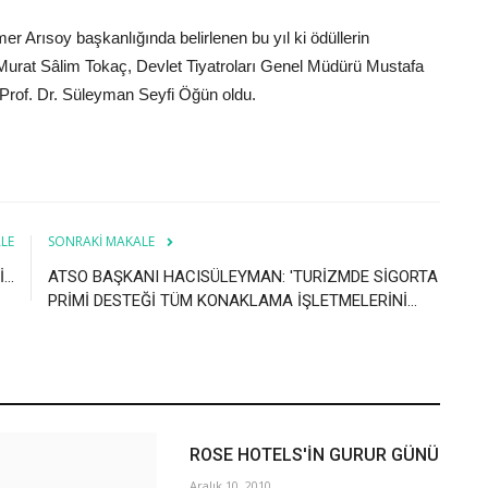
 Arısoy başkanlığında belirlenen bu yıl ki ödüllerin
 Murat Sâlim Tokaç, Devlet Tiyatroları Genel Müdürü Mustafa
ve Prof. Dr. Süleyman Seyfi Öğün oldu.
LE
SONRAKI MAKALE
..
ATSO BAŞKANI HACISÜLEYMAN: 'TURİZMDE SİGORTA
PRİMİ DESTEĞİ TÜM KONAKLAMA İŞLETMELERİNİ...
ROSE HOTELS'İN GURUR GÜNÜ
Aralık 10, 2010