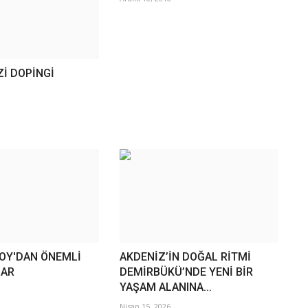
Zİ DOPİNGİ
OY'DAN ÖNEMLİ
AKDENİZ’İN DOĞAL RİTMİ
LAR
DEMİRBÜKÜ’NDE YENİ BİR
YAŞAM ALANINA...
Nisan 15, 2026