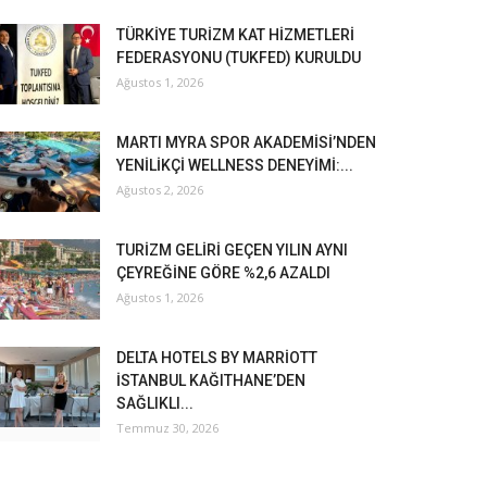
TÜRKİYE TURİZM KAT HİZMETLERİ
FEDERASYONU (TUKFED) KURULDU
Ağustos 1, 2026
MARTI MYRA SPOR AKADEMİSİ’NDEN
YENİLİKÇİ WELLNESS DENEYİMİ:...
Ağustos 2, 2026
TURİZM GELİRİ GEÇEN YILIN AYNI
ÇEYREĞİNE GÖRE %2,6 AZALDI
Ağustos 1, 2026
DELTA HOTELS BY MARRİOTT
İSTANBUL KAĞITHANE’DEN
SAĞLIKLI...
Temmuz 30, 2026