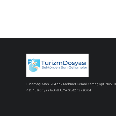
Pınarbaşı Mah. 704.sok Mehmet Kemal Kamaç Apt. No:28 
4 D. 13 Konyaaltı/ANTALYA 0 542 437 90 04