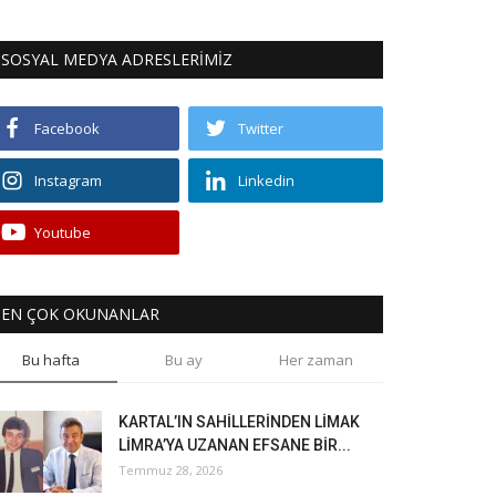
SOSYAL MEDYA ADRESLERİMİZ
Facebook
Twitter
Instagram
Linkedin
Youtube
EN ÇOK OKUNANLAR
Bu hafta
Bu ay
Her zaman
KARTAL’IN SAHİLLERİNDEN LİMAK
LİMRA’YA UZANAN EFSANE BİR...
Temmuz 28, 2026