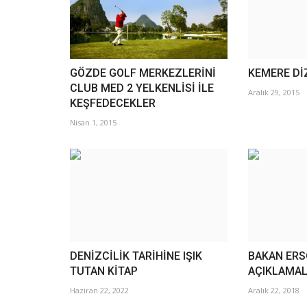
GÖZDE GOLF MERKEZLERİNİ
KEMERE Dİ
CLUB MED 2 YELKENLİSİ İLE
Aralık 29, 2015
KEŞFEDECEKLER
Nisan 1, 2015
DENİZCİLİK TARİHİNE IŞIK
BAKAN ERS
TUTAN KİTAP
AÇIKLAMA
Haziran 22, 2022
Aralık 22, 2018