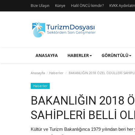
Bize Ulaşın
Künye
Halil ÖNCÜ kimdir?
KVKK Aydınlat
ANASAYFA
HABERLER
GÖRÜNTÜLÜ
Anasayfa
Haberler
BAKANLIĞIN 2018 ÖZEL ÖDÜLLERİ SAHİPL
Haberler
BAKANLIĞIN 2018 Ö
SAHİPLERİ BELLİ O
Kültür ve Turizm Bakanlığınca 1979 yılından beri her y