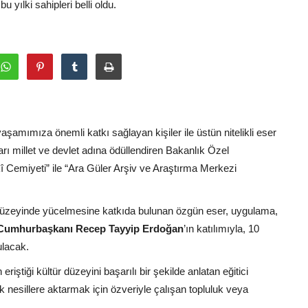
 yılki sahipleri belli oldu.
yaşamımıza önemli katkı sağlayan kişiler ile üstün nitelikli eser
rı millet ve devlet adına ödüllendiren Bakanlık Özel
 Cemiyeti” ile “Ara Güler Arşiv ve Araştırma Merkezi
 düzeyinde yücelmesine katkıda bulunan özgün eser, uygulama,
Cumhurbaşkanı Recep Tayyip Erdoğan
’ın katılımıyla, 10
ulacak.
eriştiği kültür düzeyini başarılı bir şekilde anlatan eğitici
ek nesillere aktarmak için özveriyle çalışan topluluk veya