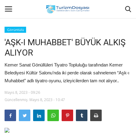
Görüntülü
'AŞK-I MUHABBET' BÜYÜK ALKIŞ
Anasayfa
ALIYOR
Bize Ulaşın
Kemer Sanat Gönüllüleri Tiyatro Topluluğu tarafından Kemer
Künye
Belediyesi Kültür Salonu’nda iki perde olarak sahnelenen “Aşk-ı
Muhabbet” adlı tiyatro oyunu, izleyicilerden tam not alıyor..
Halil ÖNCÜ kimdir?
Mayıs 8, 2023 - 09:26
Güncellenmiş: Mayıs 8, 2023 - 10:47
KVKK Aydınlatma Metni
Haberler
Görüntülü