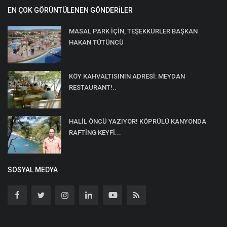
EN ÇOK GÖRÜNTÜLENEN GÖNDERILER
MASAL PARK İÇİN, TEŞEKKÜRLER BAŞKAN
HAKAN TÜTÜNCÜ
KÖY KAHVALTISININ ADRESİ: MEYDAN
RESTAURANT!..
HALİL ÖNCÜ YAZIYOR! KÖPRÜLÜ KANYONDA
RAFTİNG KEYFİ...
SOSYAL MEDYA