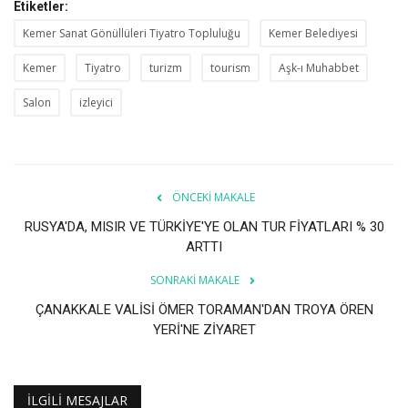
Etiketler:
Kemer Sanat Gönüllüleri Tiyatro Topluluğu
Kemer Belediyesi
Kemer
Tiyatro
turizm
tourism
Aşk-ı Muhabbet
Salon
izleyici
ÖNCEKI MAKALE
RUSYA'DA, MISIR VE TÜRKİYE'YE OLAN TUR FİYATLARI % 30
ARTTI
SONRAKI MAKALE
ÇANAKKALE VALİSİ ÖMER TORAMAN'DAN TROYA ÖREN
YERİ'NE ZİYARET
İLGILI MESAJLAR