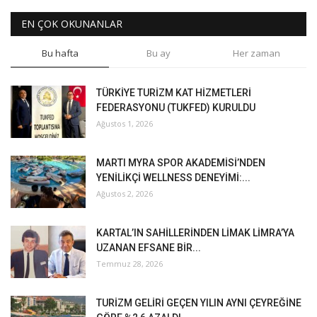
EN ÇOK OKUNANLAR
Bu hafta
Bu ay
Her zaman
TÜRKİYE TURİZM KAT HİZMETLERİ
FEDERASYONU (TUKFED) KURULDU
Ağustos 1, 2026
MARTI MYRA SPOR AKADEMİSİ’NDEN
YENİLİKÇİ WELLNESS DENEYİMİ:...
Ağustos 2, 2026
KARTAL’IN SAHİLLERİNDEN LİMAK LİMRA’YA
UZANAN EFSANE BİR...
Temmuz 28, 2026
TURİZM GELİRİ GEÇEN YILIN AYNI ÇEYREĞİNE