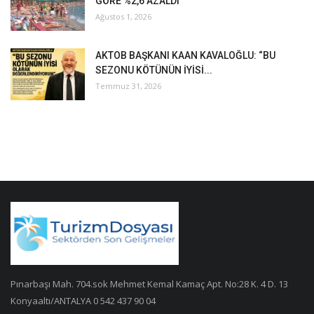
GÖRE %2,6 AZALDI
Ağustos 1, 2026
AKTOB BAŞKANI KAAN KAVALOĞLU: “BU
SEZONU KÖTÜNÜN İYİSİ...
Temmuz 31, 2026
Pınarbaşı Mah. 704.sok Mehmet Kemal Kamaç Apt. No:28 K. 4 D. 13
Konyaaltı/ANTALYA 0 542 437 90 04