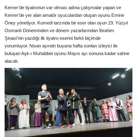
Kemer’de tiyatronun var olması adına çalışmalar yapan ve
Araştırma - İnceleme
Kemer’de yer alan amatör oyuculardan oluşan oyunu Emine
Öney yönetiyor. Komedi tarzında bir eser olan oyun 19. Yüzyıl
Lezzet Durakları
Osmanlı Döneminden ve dönem yazarlarından İbrahim
Şinasi’nin yazdığı ilk tiyatro eserini farklı biçimde
Röportajlar
yorumluyor. Nisan ayındn buyana hafta sonları izleyici ile
buluşan Aşk-ı Muhabbet oyunu Mayıs ayı sonuna kadar sahne
Gezi - Yorum
alacak.
Sizlerden Gelenler
Yorumlar
Video Tanıtım
Köşe Yazarları