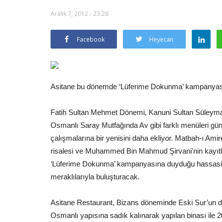
Aralık 7, 2012 - 23:26
Facebook
Heyecan
Asitane bu dönemde ‘Lüferime Dokunma’ kampanyası
Fatih Sultan Mehmet Dönemi, Kanuni Sultan Süleyman
Osmanlı Saray Mutfağında Av gibi farklı menüleri g
çalışmalarına bir yenisini daha ekliyor. Matbah-ı Ami
risalesi ve Muhammed Bin Mahmud Şirvani'nin kayıtla
‘Lüferime Dokunma’ kampanyasına duyduğu hassasiyet 
meraklılarıyla buluşturacak.
Asitane Restaurant, Bizans döneminde Eski Sur’un dı
Osmanlı yapısına sadık kalınarak yapılan binası ile 20