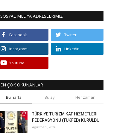
SOSYAL MEDYA ADRESLERİMİZ
Facebook
Twitter
Instagram
Linkedin
Youtube
EN ÇOK OKUNANLAR
Bu hafta
Bu ay
Her zaman
TÜRKİYE TURİZM KAT HİZMETLERİ
FEDERASYONU (TUKFED) KURULDU
Ağustos 1, 2026