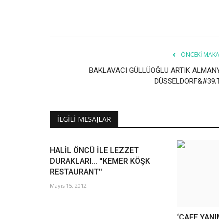
ÖNCEKI MAKA
BAKLAVACI GÜLLÜOĞLU ARTIK ALMAN
DÜSSELDORF&#39;
İLGILI MESAJLAR
HALİL ÖNCÜ İLE LEZZET
DURAKLARI... ''KEMER KÖŞK
RESTAURANT''
Mayıs 15, 2012
‘CAFE YAN