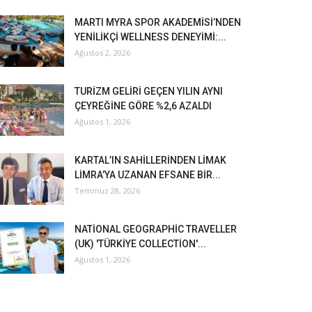
MARTI MYRA SPOR AKADEMİSİ’NDEN
YENİLİKÇİ WELLNESS DENEYİMİ:...
Ağustos 2, 2026
TURİZM GELİRİ GEÇEN YILIN AYNI
ÇEYREĞİNE GÖRE %2,6 AZALDI
Ağustos 1, 2026
KARTAL’IN SAHİLLERİNDEN LİMAK
LİMRA’YA UZANAN EFSANE BİR...
Temmuz 28, 2026
NATİONAL GEOGRAPHİC TRAVELLER
(UK) 'TÜRKİYE COLLECTİON'...
Ağustos 1, 2026