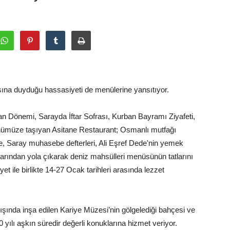
na duyduğu hassasiyeti de menülerine yansıtıyor.
 Dönemi, Sarayda İftar Sofrası, Kurban Bayramı Ziyafeti,
ünümüze taşıyan Asitane Restaurant; Osmanlı mutfağı
re, Saray muhasebe defterleri, Ali Eşref Dede'nin yemek
rından yola çıkarak deniz mahsülleri menüsünün tatlarını
ile birlikte 14-27 Ocak tarihleri arasında lezzet
şında inşa edilen Kariye Müzesi’nin gölgelediği bahçesi ve
 yılı aşkın süredir değerli konuklarına hizmet veriyor.