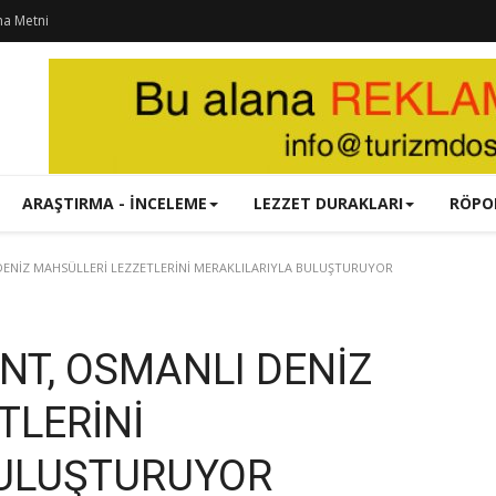
ma Metni
ARAŞTIRMA - İNCELEME
LEZZET DURAKLARI
RÖPO
DENİZ MAHSÜLLERİ LEZZETLERİNİ MERAKLILARIYLA BULUŞTURUYOR
NT, OSMANLI DENİZ
TLERİNİ
BULUŞTURUYOR