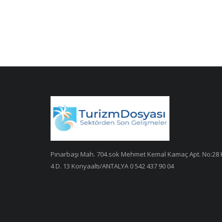
Pınarbaşı Mah. 704.sok Mehmet Kemal Kamaç Apt. No:28 
4 D. 13 Konyaaltı/ANTALYA 0 542 437 90 04