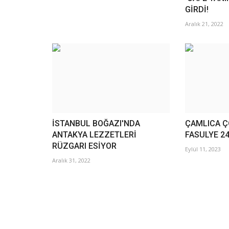
GİRDİ!
Aralık 21, 2022
İSTANBUL BOĞAZI'NDA
ÇAMLICA 
ANTAKYA LEZZETLERİ
FASULYE 2
RÜZGARI ESİYOR
Eylül 11, 2023
Aralık 31, 2022