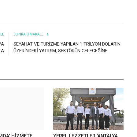
LE
SONRAKI MAKALE
YA
SEYAHAT VE TURİZME YAPILAN 1 TRİLYON DOLARIN
TA
ÜZERİNDEKİ YATIRIM, SEKTÖRÜN GELECEĞİNE...
IMDA’ HİZMETE
YEREL LEZZETLER ‘ANTALYA