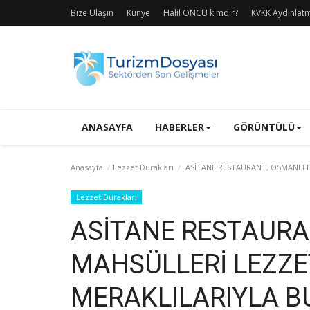
Bize Ulaşın
Künye
Halil ÖNCÜ kimdir?
KVKK Aydınlat
ANASAYFA
HABERLER
GÖRÜNTÜLÜ
Anasayfa
Lezzet Durakları
ASİTANE RESTAURANT, OSMANLI 
Lezzet Durakları
ASİTANE RESTAURA
MAHSÜLLERİ LEZZE
MERAKLILARIYLA 