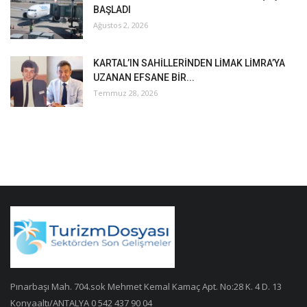
BAŞLADI
Ağustos 2, 2026
KARTAL’IN SAHİLLERİNDEN LİMAK LİMRA’YA
UZANAN EFSANE BİR...
Temmuz 28, 2026
Pınarbaşı Mah. 704.sok Mehmet Kemal Kamaç Apt. No:28 K. 4 D. 13
Konyaaltı/ANTALYA 0 542 437 90 04