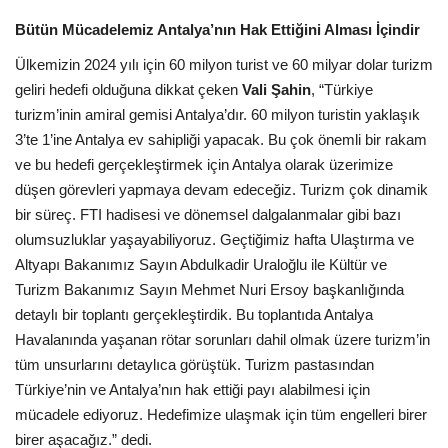
Bütün Mücadelemiz Antalya’nın Hak Ettiğini Alması İçindir
Ülkemizin 2024 yılı için 60 milyon turist ve 60 milyar dolar turizm
geliri hedefi olduğuna dikkat çeken
Vali Şahin
, “Türkiye
turizm’inin amiral gemisi Antalya’dır. 60 milyon turistin yaklaşık
3’te 1’ine Antalya ev sahipliği yapacak. Bu çok önemli bir rakam
ve bu hedefi gerçekleştirmek için Antalya olarak üzerimize
düşen görevleri yapmaya devam edeceğiz. Turizm çok dinamik
bir süreç. FTI hadisesi ve dönemsel dalgalanmalar gibi bazı
olumsuzluklar yaşayabiliyoruz. Geçtiğimiz hafta Ulaştırma ve
Altyapı Bakanımız Sayın Abdulkadir Uraloğlu ile Kültür ve
Turizm Bakanımız Sayın Mehmet Nuri Ersoy başkanlığında
detaylı bir toplantı gerçekleştirdik. Bu toplantıda Antalya
Havalanında yaşanan rötar sorunları dahil olmak üzere turizm’in
tüm unsurlarını detaylıca görüştük. Turizm pastasından
Türkiye’nin ve Antalya’nın hak ettiği payı alabilmesi için
mücadele ediyoruz. Hedefimize ulaşmak için tüm engelleri birer
birer aşacağız.” dedi.