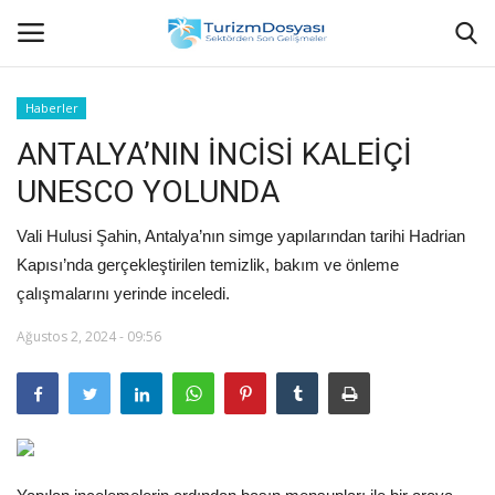
Haberler
ANTALYA’NIN İNCİSİ KALEİÇİ
Anasayfa
UNESCO YOLUNDA
Bize Ulaşın
Vali Hulusi Şahin, Antalya’nın simge yapılarından tarihi Hadrian
Künye
Kapısı’nda gerçekleştirilen temizlik, bakım ve önleme
çalışmalarını yerinde inceledi.
Halil ÖNCÜ kimdir?
Ağustos 2, 2024 - 09:56
KVKK Aydınlatma Metni
Haberler
Görüntülü