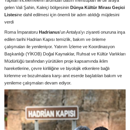
Yapılan incelemelerin ardından basın mensupları ile bir araya
gelen Vali Şahin, Kaleiçi bölgesinin
Dünya Kültür Mirası Geçici
Araştırma - İnceleme
Listes
ine dahil edilmesi için önemli bir adım atıldığı müjdesini
verdi
Lezzet Durakları
Roma İmparatoru
Hadrianus
’un Antalya’yı ziyareti onuruna inşa
edilen tarihi Hadrian Kapısı temizlik, bakım ve önleme
Röportajlar
çalışmaları ile yenileniyor. Yatırım İzleme ve Koordinasyon
Başkanlığı (YİKOB) Doğal Kaynaklar, Ruhsat ve Kültür Varlıkları
Gezi - Yorum
Müdürlüğü tarafından yürütülen proje kapsamında iklim
hareketlerine, çevre kirliliğine ve biyolojik etkenlere bağlı
Sizlerden Gelenler
kirlenme ve bozulmalara karşı anıt eserde başlatılan bakım ve
yenileme çalışmaları devam ediyor.
Yorumlar
Video Tanıtım
Köşe Yazarları