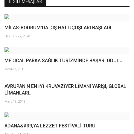
İLGILI MESAJLAR
MİLAS-BODRUM'DA DIŞ HAT UÇUŞLARI BAŞLADI
Haziran 27, 2020
MEDICAL PARKA SAĞLIK TURİZMİNDE BAŞARI ÖDÜLÜ
Mayıs 2, 2015
AVRUPANIN EN İYİ KRUVAZİYER LİMANI YARIŞI, GLOBAL
LİMANLARI...
Mart 19, 2018
ADANA&#39;YA LEZZET FESTİVALİ TURU