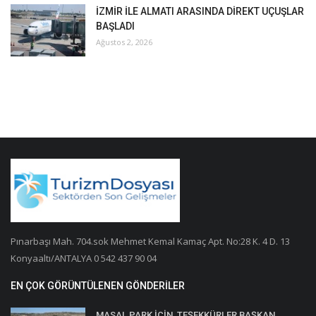
İZMİR İLE ALMATI ARASINDA DİREKT UÇUŞLAR
BAŞLADI
Ağustos 2, 2026
Pınarbaşı Mah. 704.sok Mehmet Kemal Kamaç Apt. No:28 K. 4 D. 13
Konyaaltı/ANTALYA 0 542 437 90 04
EN ÇOK GÖRÜNTÜLENEN GÖNDERILER
MASAL PARK İÇİN, TEŞEKKÜRLER BAŞKAN