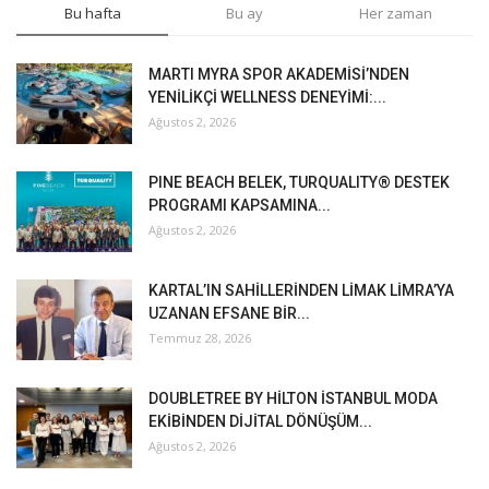
Bu hafta
Bu ay
Her zaman
MARTI MYRA SPOR AKADEMİSİ’NDEN
YENİLİKÇİ WELLNESS DENEYİMİ:...
Ağustos 2, 2026
PINE BEACH BELEK, TURQUALITY® DESTEK
PROGRAMI KAPSAMINA...
Ağustos 2, 2026
KARTAL’IN SAHİLLERİNDEN LİMAK LİMRA’YA
UZANAN EFSANE BİR...
Temmuz 28, 2026
DOUBLETREE BY HİLTON İSTANBUL MODA
EKİBİNDEN DİJİTAL DÖNÜŞÜM...
Ağustos 2, 2026