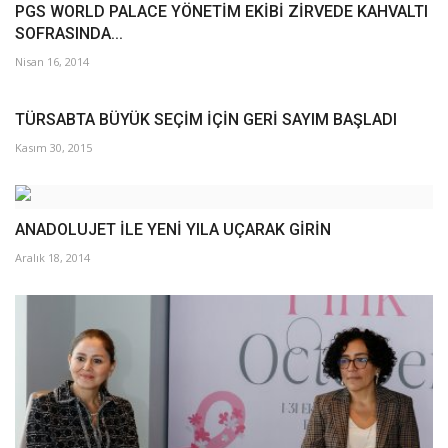
PGS WORLD PALACE YÖNETİM EKİBİ ZİRVEDE KAHVALTI
SOFRASINDA...
Nisan 16, 2014
TÜRSABTA BÜYÜK SEÇİM İÇİN GERİ SAYIM BAŞLADI
Kasım 30, 2015
ANADOLUJET İLE YENİ YILA UÇARAK GİRİN
Aralık 18, 2014