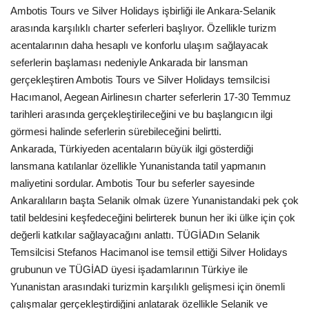
Galeri
Ambotis Tours ve Silver Holidays işbirliği ile Ankara-Selanik
arasında karşılıklı charter seferleri başlıyor. Özellikle turizm
acentalarının daha hesaplı ve konforlu ulaşım sağlayacak
seferlerin başlaması nedeniyle Ankarada bir lansman
gerçekleştiren Ambotis Tours ve Silver Holidays temsilcisi
Hacımanol, Aegean Airlinesın charter seferlerin 17-30 Temmuz
tarihleri arasında gerçekleştirileceğini ve bu başlangıcın ilgi
görmesi halinde seferlerin sürebileceğini belirtti.
Ankarada, Türkiyeden acentaların büyük ilgi gösterdiği
lansmana katılanlar özellikle Yunanistanda tatil yapmanın
maliyetini sordular. Ambotis Tour bu seferler sayesinde
Ankaralıların başta Selanik olmak üzere Yunanistandaki pek çok
tatil beldesini keşfedeceğini belirterek bunun her iki ülke için çok
değerli katkılar sağlayacağını anlattı. TÜGİADın Selanik
Temsilcisi Stefanos Hacimanol ise temsil ettiği Silver Holidays
grubunun ve TÜGİAD üyesi işadamlarının Türkiye ile
Yunanistan arasındaki turizmin karşılıklı gelişmesi için önemli
çalışmalar gerçekleştirdiğini anlatarak özellikle Selanik ve