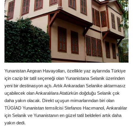
Araştırma - İnceleme
Lezzet Durakları
Röportajlar
Gezi - Yorum
Yunanistan Aegean Havayolları, özellikle yaz aylarında Türkiye
Sizlerden Gelenler
için cazip bir tatil seçeneği olan Yunanistana Selanik üzerinden
yeni bir destinasyon açtı. Artık Ankaradan Selanike aktarmasız
Yorumlar
uçabilecek olan Ankaralılara Atatürkün doğduğu Selanik çok
daha yakın olacak. Direkt uçuşun mimarlarından biri olan
Video Tanıtım
TÜGİAD Yunanistan temsilcisi Stefanos Hacımanol, Ankaralılar
için Selanik ve Yunanistanın en güzel tatil beldeleri artık daha
Köşe Yazarları
yakın dedi.