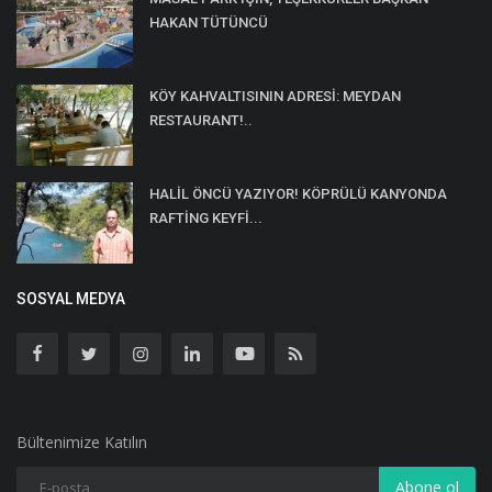
HAKAN TÜTÜNCÜ
KÖY KAHVALTISININ ADRESİ: MEYDAN
RESTAURANT!..
HALİL ÖNCÜ YAZIYOR! KÖPRÜLÜ KANYONDA
RAFTİNG KEYFİ...
SOSYAL MEDYA
Bültenimize Katılın
Abone ol