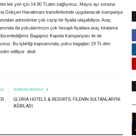
tini tek yön için 14.90 TLden sağlıyoruz. Mayıs ayı sonuna
iha Gökçen Havalimanı transferlerinde uygulanacak kampanya
ından adreslerine çok cazip bir fiyatla ulaşabiliyor. Araç
apsamında da yolcularımızın çok hesaplı fiyatlara araç kiralama
e düzenlediğimiz Bagajınız Kapıda Kampanyası ile de
oruz. Bu işbirliği kapsamında, yolcu bagajları 19 TL den
lim ediliyor  dedi.
LE
SONRAKI MAKALE
ER
GLORİA HOTELS & RESORTS, FİLENİN SULTANLARI'NI
AĞIRLADI