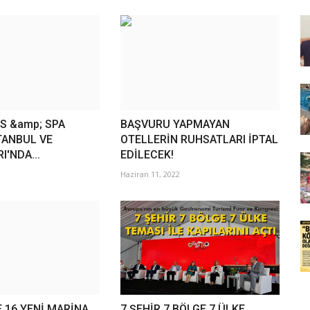
S &amp; SPA
BAŞVURU YAPMAYAN
TANBUL VE
OTELLERİN RUHSATLARI İPTAL
'NDA...
EDİLECEK!
Haziran 11, 2022
 16 YENİ MARİNA
7 ŞEHİR 7 BÖLGE 7 ÜLKE