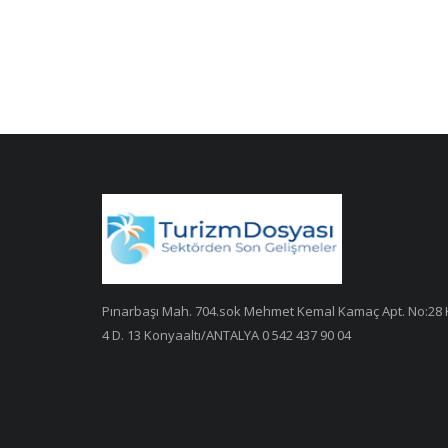
Pınarbaşı Mah. 704.sok Mehmet Kemal Kamaç Apt. No:28 
4 D. 13 Konyaaltı/ANTALYA 0 542 437 90 04