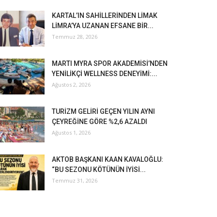
KARTAL’IN SAHİLLERİNDEN LİMAK
LİMRA’YA UZANAN EFSANE BİR...
Temmuz 28, 2026
MARTI MYRA SPOR AKADEMİSİ’NDEN
YENİLİKÇİ WELLNESS DENEYİMİ:...
Ağustos 2, 2026
TURİZM GELİRİ GEÇEN YILIN AYNI
ÇEYREĞİNE GÖRE %2,6 AZALDI
Ağustos 1, 2026
AKTOB BAŞKANI KAAN KAVALOĞLU:
“BU SEZONU KÖTÜNÜN İYİSİ...
Temmuz 31, 2026