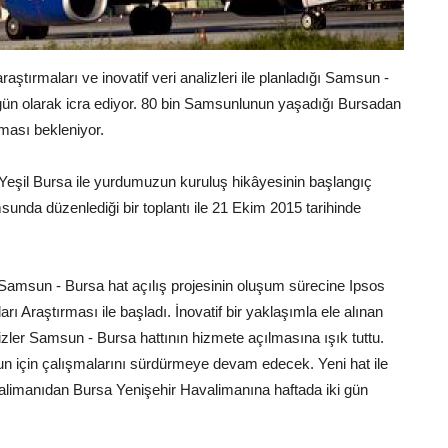
aştırmaları ve inovatif veri analizleri ile planladığı Samsun -
i gün olarak icra ediyor. 80 bin Samsunlunun yaşadığı Bursadan
ması bekleniyor.
. Yeşil Bursa ile yurdumuzun kuruluş hikâyesinin başlangıç
nda düzenlediği bir toplantı ile 21 Ekim 2015 tarihinde
amsun - Bursa hat açılış projesinin oluşum sürecine Ipsos
rı Araştırması ile başladı. İnovatif bir yaklaşımla ele alınan
lizler Samsun - Bursa hattının hizmete açılmasına ışık tuttu.
sun için çalışmalarını sürdürmeye devam edecek. Yeni hat ile
limanıdan Bursa Yenişehir Havalimanına haftada iki gün