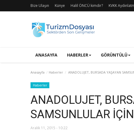
Bize Ulaşın
Künye
Halil ÖNCÜ kimdir?
KVKK Aydınlat
ANASAYFA
HABERLER
GÖRÜNTÜLÜ
Anasayfa
Haberler
ANADOLUJET, BURSADA YAŞAYAN SAMSUNL
Haberler
ANADOLUJET, BURS
SAMSUNLULAR İÇİN 
Aralık 11, 2015 - 10:22