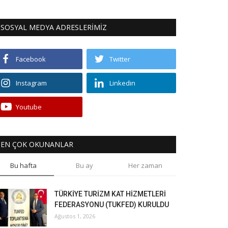
SOSYAL MEDYA ADRESLERİMİZ
Facebook
Twitter
Instagram
Linkedin
Youtube
EN ÇOK OKUNANLAR
Bu hafta
Bu ay
Her zaman
TÜRKİYE TURİZM KAT HİZMETLERİ
FEDERASYONU (TUKFED) KURULDU
Ağustos 1, 2026