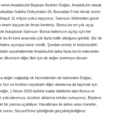
ilgi veren AnadoluJet Başkanı İbrahim Doğan, AnadoluJet olarak
stanbuldan Sabiha Gökçenden 26, Bursadan 5 hat olmak üzere
klaşık 11 milyon yolcu taşıyoruz. Samsun; birbirinden güzel
dan önem taşıyan bir liman kentimiz. Bursa ise en çok uçuş
riyle buluşturan Samsun -Bursa hattımızın açılışı için her
k bu iki kent arasında çok fazla trafik olduğunu gördük. Biz de
 hattını açmaya karar verdik. Şundan eminiz ki önümüzdeki
daki seyahatlerinde AnadoluJeti daha fazla tercih edecekler.
 ülkemizin diğer illeri için de değer üretmeye devam
tma değer sağladığı ek hizmetlerden de bahseden Doğan,
hızı ve konforu seyahatin diğer alanlarına da taşımak için
in, 1 Nisan 2016 tarihine kadar biletlerini alan Bursa ve
k yolcularımıza, ücretsiz aktarma imkânı sunuyoruz. Böylece
t bir yanına uçabiliyor. Havalimanı ile adres arası transfer,
ir sorun. SecureDrive işbirliğinde gerçekleştirdiğimiz