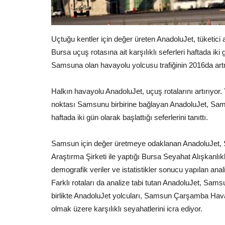
Uçtuğu kentler için değer üreten AnadoluJet, tüketici ar
Bursa uçuş rotasına ait karşılıklı seferleri haftada ik
Samsuna olan havayolu yolcusu trafiğinin 2016da art
Halkın havayolu AnadoluJet, uçuş rotalarını artırıyor
noktası Samsunu birbirine bağlayan AnadoluJet, Samsu
haftada iki gün olarak başlattığı seferlerini tanıttı.
Samsun için değer üretmeye odaklanan AnadoluJet, S
Araştırma Şirketi ile yaptığı Bursa Seyahat Alışkanlıkla
demografik veriler ve istatistikler sonucu yapılan ana
Farklı rotaları da analize tabi tutan AnadoluJet, Sam
birlikte AnadoluJet yolcuları, Samsun Çarşamba Hava
olmak üzere karşılıklı seyahatlerini icra ediyor.