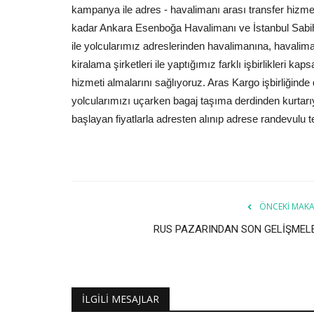
kampanya ile adres - havalimanı arası transfer hizme
kadar Ankara Esenboğa Havalimanı ve İstanbul Sab
ile yolcularımız adreslerinden havalimanına, havaliman
kiralama şirketleri ile yaptığımız farklı işbirlikleri k
hizmeti almalarını sağlıyoruz. Aras Kargo işbirliğind
yolcularımızı uçarken bagaj taşıma derdinden kurtarıy
başlayan fiyatlarla adresten alınıp adrese randevulu tes
ÖNCEKI MAKA
RUS PAZARINDAN SON GELİŞMEL
İLGILI MESAJLAR