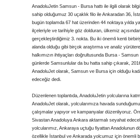
AnadoluJetin Samsun - Bursa hattı ile ilgili olarak b
sahip olduğumuz 30 uçaklık filo ile Ankaradan 36, İ
bugün toplamda 67 hat üzerinden 44 noktaya yılda ya
ilçeleriyle ve tarihiyle göz dolduran, ülkemiz açısın
gerçekleştirdiğimiz 3. nokta. Bu iki önemli kenti birbi
alanda olduğu gibi birçok araştırma ve analiz yürütere
halkımızın ihtiyaçları doğrultusunda Bursa - Samsun
günlerde Samsunlular da bu hatta sahip çıkarak, 2016
AnadoluJet olarak, Samsun ve Bursa için olduğu kadar
edeceğiz dedi.
Düzenlenen toplantıda, AnadoluJetin yolcularına ka
AnadoluJet olarak, yolcularımıza havada sunduğumuz 
çalışmalar yapıyor ve kampanyalar düzenliyoruz. Örneğ
Sivastan Anadoluya Ankara aktarmalı seyahat edece
yolcularımız, Ankaraya uçtuğu fiyattan Anadolunun dör
özellikle İstanbul ve Ankarada yolcumuz için önemli b