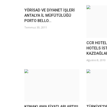
YÖRİSAD VE DİYANET İŞLERİ
ANTALYA İL MÜFÜTÜLÜĞÜ
PORTO BELLO...
Temmuz 30, 2011
CCR HOTEL
HOTELS İS
KAZDAĞLARI
Ağustos 8, 2010
KONAKLAMA FİYATLARI ARTIŞI
TÜRKİYE'DE