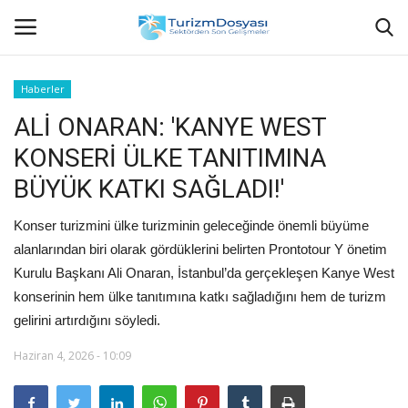
Haberler
ALİ ONARAN: 'KANYE WEST
Anasayfa
KONSERİ ÜLKE TANITIMINA
Bize Ulaşın
BÜYÜK KATKI SAĞLADI!'
Künye
Konser turizmini ülke turizminin geleceğinde önemli büyüme
alanlarından biri olarak gördüklerini belirten Prontotour Y önetim
Halil ÖNCÜ kimdir?
Kurulu Başkanı Ali Onaran, İstanbul’da gerçekleşen Kanye West
konserinin hem ülke tanıtımına katkı sağladığını hem de turizm
KVKK Aydınlatma Metni
gelirini artırdığını söyledi.
Haberler
Haziran 4, 2026 - 10:09
Görüntülü