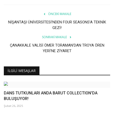
ÖNCEKI MAKALE
NİŞANTAŞI ÜNİVERSİTESİ'NDEN FOUR SEASONS’A TEKNİK
GEZİ!
SONRAKI MAKALE
ÇANAKKALE VALİSİ ÖMER TORAMAN'DAN TROYA ÖREN
YERİ'NE ZİYARET
İLGILI MESAJLAR
DANS TUTKUNLARI ANDA BARUT COLLECTION'DA
BULUŞUYOR!
Şubat 26, 2025