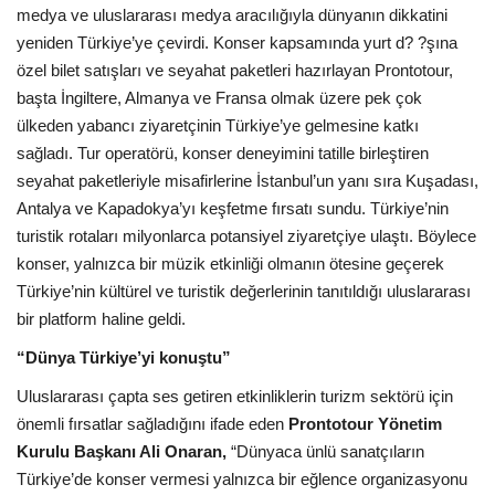
Galeri
medya ve uluslararası medya aracılığıyla dünyanın dikkatini
yeniden Türkiye’ye çevirdi. Konser kapsamında yurt d? ?şına
özel bilet satışları ve seyahat paketleri hazırlayan Prontotour,
başta İngiltere, Almanya ve Fransa olmak üzere pek çok
ülkeden yabancı ziyaretçinin Türkiye’ye gelmesine katkı
sağladı. Tur operatörü, konser deneyimini tatille birleştiren
seyahat paketleriyle misafirlerine İstanbul’un yanı sıra Kuşadası,
Antalya ve Kapadokya’yı keşfetme fırsatı sundu. Türkiye’nin
turistik rotaları milyonlarca potansiyel ziyaretçiye ulaştı. Böylece
konser, yalnızca bir müzik etkinliği olmanın ötesine geçerek
Türkiye’nin kültürel ve turistik değerlerinin tanıtıldığı uluslararası
bir platform haline geldi.
“Dünya Türkiye’yi konuştu”
Uluslararası çapta ses getiren etkinliklerin turizm sektörü için
önemli fırsatlar sağladığını ifade eden
Prontotour Yönetim
Kurulu Başkanı Ali Onaran,
“Dünyaca ünlü sanatçıların
Türkiye’de konser vermesi yalnızca bir eğlence organizasyonu