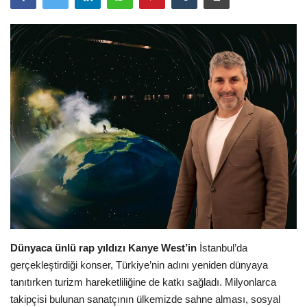
Araştırma - İnceleme
Lezzet Durakları
Röportajlar
Gezi - Yorum
Sizlerden Gelenler
Yorumlar
Video Tanıtım
Dünyaca ünlü rap yıldızı Kanye West’in
İstanbul’da
gerçekleştirdiği konser, Türkiye’nin adını yeniden dünyaya
Köşe Yazarları
tanıtırken turizm hareketliliğine de katkı sağladı. Milyonlarca
takipçisi bulunan sanatçının ülkemizde sahne alması, sosyal