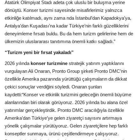
Atatürk Olimpiyat Stadı adeta çok uluslu bir buluşma yerine
dönüştü. Konser turizmi sayesinde misafirlerimiz yalnızca
etkinliğe katılmadı, aynı zama nda İstanbul’dan Kapadokya’ya,
Antalya’dan Kuşadası’na kadar Türkiye’nin farklı güzelliklerini
deneyimleme fırsatı buldu. Bu da hem turizm gelirlerine hem de
ülkemizin uluslararası tanıtımına önemli katkı sağladı.”
“Turizm yeni bir fırsat yakaladı”
2026 yılında
konser turizmine
stratejik yatırım yaptıklarını
vurgulayan Ali Onaran, Pronto Group şirketi Pronto DMC’nin
özellikle Amerika pazarında yürüttüğü çalışmaların da dikkat
çekici sonuçlar verdiğini söyledi. Onaran şunları
kaydetti:“Konser ve etkinlik turizmini geleceğin önemli büyüme
alanlarından biri olarak görüyoruz. 2026 yılında bu alana özel
yatırımlar gerçekleştirdik. Pronto DMC aracılığıyla özellikle
Amerika’dan Türkiye’ye gelen ziyaretçi sayısını artırmaya
yönelik çalışmalar yürütüyoruz. Gelen ziyaretçilere hep farklı
konseptler sunmaya, ürünü çeşitlendirmeye çalışıyoruz.