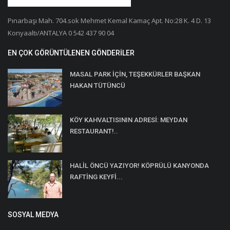
Pınarbaşı Mah. 704.sok Mehmet Kemal Kamaç Apt. No:28 K. 4 D. 13
Konyaaltı/ANTALYA 0 542 437 90 04
EN ÇOK GÖRÜNTÜLENEN GÖNDERILER
MASAL PARK İÇİN, TEŞEKKÜRLER BAŞKAN
HAKAN TÜTÜNCÜ
KÖY KAHVALTISININ ADRESİ: MEYDAN
RESTAURANT!..
HALİL ÖNCÜ YAZIYOR! KÖPRÜLÜ KANYONDA
RAFTİNG KEYFİ...
SOSYAL MEDYA