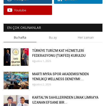
Youtube
EN ÇOK OKUNANLAR
Bu hafta
Bu ay
Her zaman
TÜRKİYE TURİZM KAT HİZMETLERİ
FEDERASYONU (TUKFED) KURULDU
Ağustos 1, 2026
MARTI MYRA SPOR AKADEMİSİ’NDEN
YENİLİKÇİ WELLNESS DENEYİMİ:...
Ağustos 2, 2026
KARTAL’IN SAHİLLERİNDEN LİMAK LİMRA’YA
UZANAN EFSANE BİR...