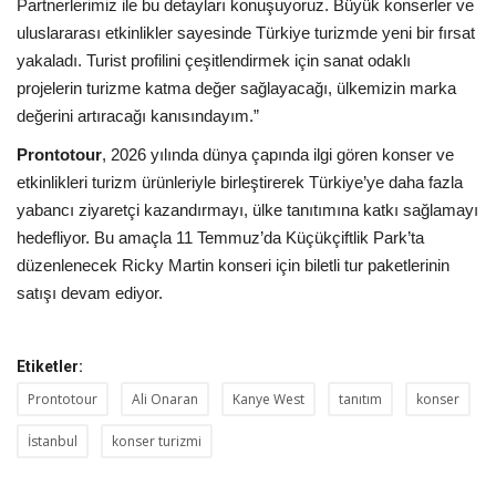
Partnerlerimiz ile bu detayları konuşuyoruz. Büyük konserler ve
uluslararası etkinlikler sayesinde Türkiye turizmde yeni bir fırsat
yakaladı. Turist profilini çeşitlendirmek için sanat odaklı
projelerin turizme katma değer sağlayacağı, ülkemizin marka
değerini artıracağı kanısındayım.”
Prontotour
, 2026 yılında dünya çapında ilgi gören konser ve
etkinlikleri turizm ürünleriyle birleştirerek Türkiye’ye daha fazla
yabancı ziyaretçi kazandırmayı, ülke tanıtımına katkı sağlamayı
hedefliyor. Bu amaçla 11 Temmuz’da Küçükçiftlik Park’ta
düzenlenecek Ricky Martin konseri için biletli tur paketlerinin
satışı devam ediyor.
Etiketler:
Prontotour
Ali Onaran
Kanye West
tanıtım
konser
İstanbul
konser turizmi