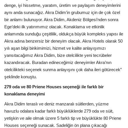
denge, iyi hissetme, yaratım, üretim ve paylaşım deneyimlerini
aynı anda sunacağız. Akra Didim’in grubumuz için de çok özel
bir anlamı bulunuyor. Akra Didim, Akdeniz Bölgesi’nden sonra
Ege’deki ilk yatırımımız olacak. Konaklama ve etkinlik
anlamında sunduğu çeşitlilik, oldukça büyük kompleks yapısı ile
Akra adına benzersiz bir deneyim olacak. Akra Hotels olarak 50
yılı aşan bilgi birikimimizi, hizmet ve kalite anlayışımızı
yansıtacağımız Akra Didim, bize otelcilikte yeni tecrübeler
kazandıracak. Buradan edineceğimiz deneyimler Akra’nın
otelcilikteki seçenek sunma anlayışını çok daha ileri götürecek”
şeklinde konuştu.
279 oda ve 80 Priene Houses seçeneği ile farklı bir
konaklama deneyimi
Akra Didim teraslı ve deniz manzaralı süitlerden, yüzme
havuzlu odalara kadar farklı büyüklüklerde 279 oda ve süit,
yetişkin ve aile olmak üzere 5 farklı tip ve büyüklükte 80 Priene
Houses seçeneği sunacak. Sadeliğin ön plana çıkacağı