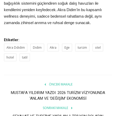
bağışıklık sistemini güçlendiren soğuk dalış havuzları ile
kendilerini yeniden keşfedecek. Akra Didim’in bu kapsamlı
wellness deneyimi, sadece bedensel rahatlama değil, aynı
zamanda zihinsel arınma ve ruhsal denge sunacak.
Etiketler:
Akra Ddidim
Didim
Akra
Ege
turizm
otel
hotel
tatil
ÖNCEKI MAKALE
MUSTAFA YILDIRIM YAZDI: 2026 TURİZM VİZYONUNDA
'ANLAM VE 'DEĞİŞİM' EKONOMİSİ
SONRAKI MAKALE