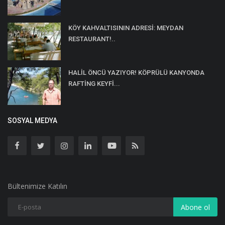
KÖY KAHVALTISININ ADRESİ: MEYDAN
RESTAURANT!..
HALİL ÖNCÜ YAZIYOR! KÖPRÜLÜ KANYONDA
RAFTİNG KEYFİ...
SOSYAL MEDYA
Bültenimize Katılın
Abone ol