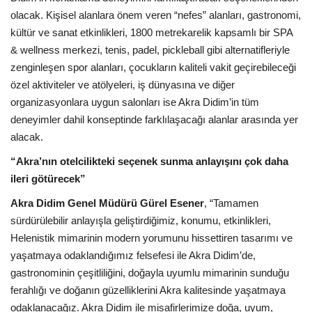
Galeri
olacak. Kişisel alanlara önem veren “nefes” alanları, gastronomi,
kültür ve sanat etkinlikleri, 1800 metrekarelik kapsamlı bir SPA
& wellness merkezi, tenis, padel, pickleball gibi alternatifleriyle
zenginleşen spor alanları, çocukların kaliteli vakit geçirebileceği
özel aktiviteler ve atölyeleri, iş dünyasına ve diğer
organizasyonlara uygun salonları ise Akra Didim’in tüm
deneyimler dahil konseptinde farklılaşacağı alanlar arasında yer
alacak.
“Akra’nın otelcilikteki seçenek sunma anlayışını çok daha
ileri götürecek”
Akra Didim Genel Müdürü Gürel Esener
, “Tamamen
sürdürülebilir anlayışla geliştirdiğimiz, konumu, etkinlikleri,
Helenistik mimarinin modern yorumunu hissettiren tasarımı ve
yaşatmaya odaklandığımız felsefesi ile Akra Didim’de,
gastronominin çeşitliliğini, doğayla uyumlu mimarinin sunduğu
ferahlığı ve doğanın güzelliklerini Akra kalitesinde yaşatmaya
odaklanacağız. Akra Didim ile misafirlerimize doğa, uyum,