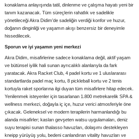
konaklama anlayışında tatil, dinlenme ve çalışma hayatı yeni bir
tanım kazanacak. Tüm süreçlerin rahatlık ve sadelikle
yönetileceği Akra Didim’de sadeliğin verdiği konfor ve huzur,
doğanın dinginliği ve yaşamın akışı benzersiz bir deneyimle
hissedilecek.
Sporun ve iyi yaşamın yeni merkezi
Akra Didim, misafirlerine sadece konaklama değil, aktif yaşam
ve bütünsel iyilik hali sunan ayrıcalıklı alanlarıyla da fark
yaratacak. Akra Racket Club, 4 padel kortu ve 1 uluslararası
standartlarda padel maç kortu, 8 pickleball kortu ve 2 tenis
kortuyla raket sporlarına ilgi duyan tüm misafirlere hitap edecek.
Yenilenmek isteyenler için tasarlanan 1.800 metrekarelik SPA &
wellness merkezi, doğayla iç içe, huzur verici atmosferiyle öne
çıkacak. Geleneksel ve modern terapilerin harmanlandığı bu
alanda misafirler; kasları gevşeten watsu uygulamaları, deniz
suyu terapisi sunan thalasso havuzları, dolaşımı destekleyen
kneipp yürüyüş yolu, bedeni canlandıran vitality havuzları ve