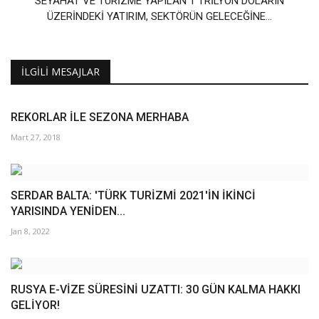
SEYAHAT VE TURİZME YAPILAN 1 TRİLYON DOLARIN
ÜZERİNDEKİ YATIRIM, SEKTÖRÜN GELECEĞİNE...
İLGILI MESAJLAR
REKORLAR İLE SEZONA MERHABA
Mart 27, 2018
SERDAR BALTA: 'TÜRK TURİZMİ 2021'İN İKİNCİ
YARISINDA YENİDEN...
Jan 8, 2022
RUSYA E-VİZE SÜRESİNİ UZATTI: 30 GÜN KALMA HAKKI
GELİYOR!