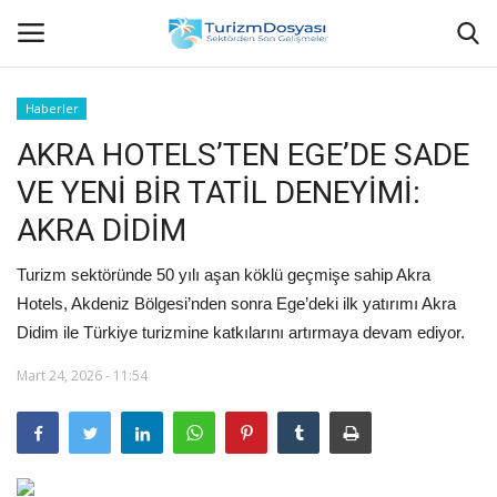
Haberler
AKRA HOTELS’TEN EGE’DE SADE
Anasayfa
VE YENİ BİR TATİL DENEYİMİ:
Bize Ulaşın
AKRA DİDİM
Künye
Turizm sektöründe 50 yılı aşan köklü geçmişe sahip Akra
Hotels, Akdeniz Bölgesi’nden sonra Ege’deki ilk yatırımı Akra
Halil ÖNCÜ kimdir?
Didim ile Türkiye turizmine katkılarını artırmaya devam ediyor.
KVKK Aydınlatma Metni
Mart 24, 2026 - 11:54
Haberler
Görüntülü