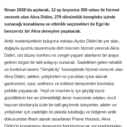
Nisan 2026’da açılacak, 12 ay boyunca 359 odası ile hizmet
Araştırma - İnceleme
verecek olan Akra Didim, 279 dönümlük kompleks içinde
sunacağı konaklama ve etkinlik seçenekleri ile Ege’de
Lezzet Durakları
benzersiz bir Akra deneyimi yaşatacak.
Antik medeniyetlerin buluşma noktası Aydın Didim’de yer alan,
Röportajlar
doğayla uyumlu tasarımıyla dört mevsim hizmet verecek Akra
Didim, üst düzey konforu ve zengin yaşam alanlarını bir araya
Gezi - Yorum
getiren özgün bir tatil anlayışı sunacak. Sadelikten gelen rahatlık
ve konforun tanımı “Simplicity” konseptinde hizmet verecek olan
Sizlerden Gelenler
Akra Didim; aileleri, yetişkinleri ve çocukları içine alacak
gastronomi, spor, wellness ve kültürel deneyimleri kesintisiz
Yorumlar
şekilde yaşatacak. Yeşil ve mavinin iç içe geçtiği eşsiz
güzelliklerin her an izlenebildiği deniz manzaralı odaları, evcil
Video Tanıtım
hayvan dostlarıyla izole bir tatil geçirmek isteyenler, aileler ve
yetişkinler için sadeliğin ön planda tutulduğu ve bölgenin antik
Köşe Yazarları
dokusundan ilham alarak tasarlanan Priene Houses, Akra
Didim’in konaklama deneyimini farklılaştıracak seçeneklerinden