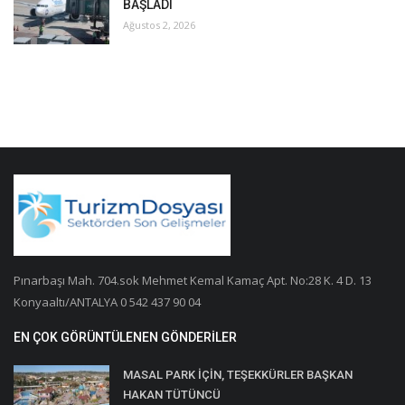
BAŞLADI
Ağustos 2, 2026
Pınarbaşı Mah. 704.sok Mehmet Kemal Kamaç Apt. No:28 K. 4 D. 13
Konyaaltı/ANTALYA 0 542 437 90 04
EN ÇOK GÖRÜNTÜLENEN GÖNDERILER
MASAL PARK İÇİN, TEŞEKKÜRLER BAŞKAN
HAKAN TÜTÜNCÜ