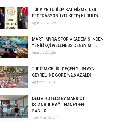
TÜRKİYE TURİZM KAT HİZMETLERİ
FEDERASYONU (TUKFED) KURULDU
Ağustos 1, 2026
MARTI MYRA SPOR AKADEMİSİ’NDEN
YENİLİKÇİ WELLNESS DENEYİMİ:...
Ağustos 2, 2026
TURİZM GELİRİ GEÇEN YILIN AYNI
ÇEYREĞİNE GÖRE %2,6 AZALDI
Ağustos 1, 2026
DELTA HOTELS BY MARRİOTT
İSTANBUL KAĞITHANE’DEN
SAĞLIKLI...
Temmuz 30, 2026