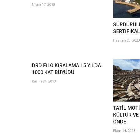
Nisan 17, 2010
SÜRDÜRÜLE
SERTİFİKA
Haziran 23, 2023
DRD FİLO KİRALAMA 15 YILDA
1000 KAT BÜYÜDÜ
Kasım 24, 2013
TATİL MOT
KÜLTÜR VE 
ÖNDE
Ekim 14, 2025