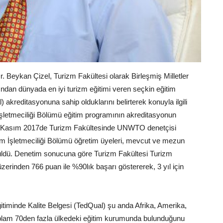
. Beykan Çizel, Turizm Fakültesi olarak Birleşmiş Milletler
an dünyada en iyi turizm eğitimi veren seçkin eğitim
 akreditasyonuna sahip olduklarını belirterek konuyla ilgili
m İşletmeciliği Bölümü eğitim programının akreditasyonun
e Kasım 2017de Turizm Fakültesinde UNWTO denetçisi
zm İşletmeciliği Bölümü öğretim üyeleri, mevcut ve mezun
üşüldü. Denetim sonucuna göre Turizm Fakültesi Turizm
erinden 766 puan ile %90lık başarı göstererek, 3 yıl için
timinde Kalite Belgesi (TedQual) şu anda Afrika, Amerika,
plam 70den fazla ülkedeki eğitim kurumunda bulunduğunu