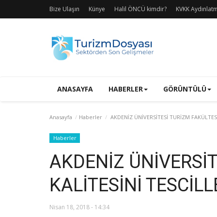
Bize Ulaşın
Künye
Halil ÖNCÜ kimdir?
KVKK Aydınlat
ANASAYFA
HABERLER
GÖRÜNTÜLÜ
Anasayfa
Haberler
AKDENİZ ÜNİVERSİTESİ TURİZM FAKÜLTESİ 
Haberler
AKDENİZ ÜNİVERSİT
KALİTESİNİ TESCİLL
Nisan 18, 2018 - 14:34