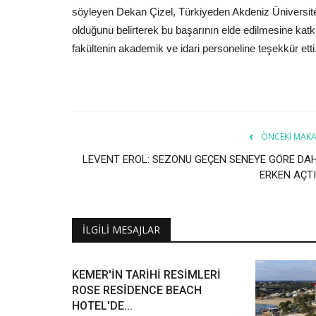
söyleyen Dekan Çizel, Türkiyeden Akdeniz Üniversite
olduğunu belirterek bu başarının elde edilmesine katk
fakültenin akademik ve idari personeline teşekkür etti
ÖNCEKI MAKA
LEVENT EROL: SEZONU GEÇEN SENEYE GÖRE DA
ERKEN AÇTI
İLGILI MESAJLAR
KEMER'İN TARİHİ RESİMLERİ
ROSE RESİDENCE BEACH
HOTEL'DE...