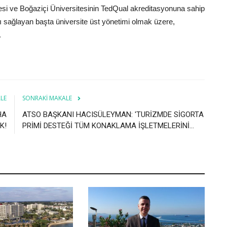
si ve Boğaziçi Üniversitesinin TedQual akreditasyonuna sahip
ı sağlayan başta üniversite üst yönetimi olmak üzere,
.
LE
SONRAKI MAKALE
HA
ATSO BAŞKANI HACISÜLEYMAN: 'TURİZMDE SİGORTA
K!
PRİMİ DESTEĞİ TÜM KONAKLAMA İŞLETMELERİNİ...