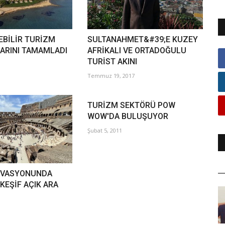
BİLİR TURİZM
SULTANAHMET&#39;E KUZEY
LARINI TAMAMLADI
AFRİKALI VE ORTADOĞULU
TURİST AKINI
Temmuz 19, 2017
TURİZM SEKTÖRÜ POW
WOW'DA BULUŞUYOR
Şubat 5, 2011
İVASYONUNDA
KEŞİF AÇIK ARA