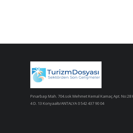
Pınarbaşı Mah. 704.sok Mehmet Kemal Kamaç Apt. No:28 
4 D. 13 Konyaaltı/ANTALYA 0 542 437 90 04