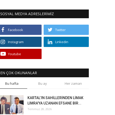
SOSYAL MEDYA ADRESLERİMİZ
Facebook
Twitter
Instagram
Linkedin
Youtube
EN ÇOK OKUNANLAR
Bu hafta
Bu ay
Her zaman
KARTAL’IN SAHİLLERİNDEN LİMAK
LİMRA’YA UZANAN EFSANE BİR...
Temmuz 28, 2026