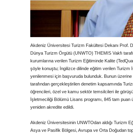
Akdeniz Üniversitesi Turizm Fakültesi Dekanı Prof. Dr
Dünya Turizm Örgütü (UNWTO) THEMIS Vakfı tarafınd
kurumlarına verilen Turizm Eğitiminde Kalite (TedQual)
şöyle konuştu; İngilizce dilinde eğitim verilen Turiz
yenilenmesi için başvuruda bulunduk. Bunun üzerin
tarafından gerçekleştirilen denetim kapsamında Turi
öğrencileri, özel ve kamu sektör temsilcileri ile gör
İşletmeciliği Bölümü Lisans programı, 845 tam puan üz
yeniden akredite edildi.
Akdeniz Üniversitesinin UNWTOdan aldığı Turizm Eği
Asya ve Pasifik Bölgesi, Avrupa ve Orta Doğudan to