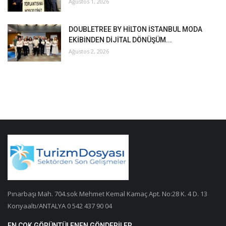
Ağustos 1, 2026
DOUBLETREE BY HİLTON İSTANBUL MODA
EKİBİNDEN DİJİTAL DÖNÜŞÜM...
Ağustos 2, 2026
Pınarbaşı Mah. 704.sok Mehmet Kemal Kamaç Apt. No:28 K. 4 D. 13
Konyaaltı/ANTALYA 0 542 437 90 04
EN ÇOK GÖRÜNTÜLENEN GÖNDERILER