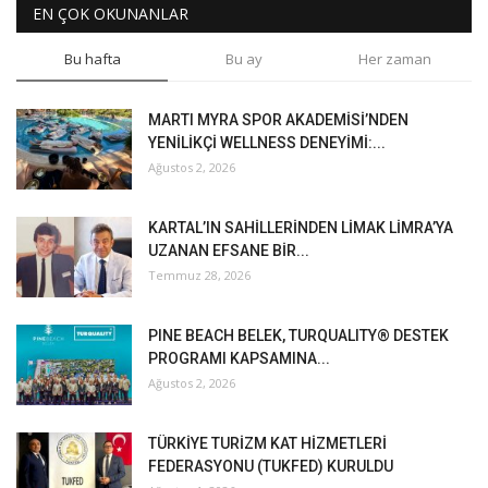
EN ÇOK OKUNANLAR
Bu hafta
Bu ay
Her zaman
MARTI MYRA SPOR AKADEMİSİ’NDEN
YENİLİKÇİ WELLNESS DENEYİMİ:...
Ağustos 2, 2026
KARTAL’IN SAHİLLERİNDEN LİMAK LİMRA’YA
UZANAN EFSANE BİR...
Temmuz 28, 2026
PINE BEACH BELEK, TURQUALITY® DESTEK
PROGRAMI KAPSAMINA...
Ağustos 2, 2026
TÜRKİYE TURİZM KAT HİZMETLERİ
FEDERASYONU (TUKFED) KURULDU