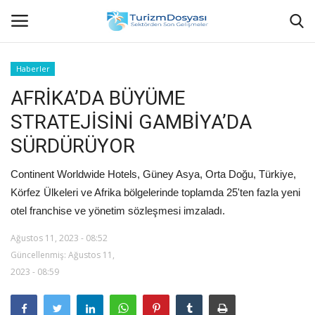
Haberler
AFRİKA’DA BÜYÜME
Anasayfa
STRATEJİSİNİ GAMBİYA’DA
Bize Ulaşın
SÜRDÜRÜYOR
Künye
Continent Worldwide Hotels, Güney Asya, Orta Doğu, Türkiye,
Körfez Ülkeleri ve Afrika bölgelerinde toplamda 25'ten fazla yeni
Halil ÖNCÜ kimdir?
otel franchise ve yönetim sözleşmesi imzaladı.
KVKK Aydınlatma Metni
Ağustos 11, 2023 - 08:52
Güncellenmiş: Ağustos 11,
2023 - 08:59
Haberler
Görüntülü