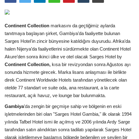
Araştırma - İnceleme
Continent Collection
markasını da geçtiğimiz aylarda
Lezzet Durakları
tanıtmaya başlayan şirket, Gambiya’da faaliyette bulunan
Sarges Hotel'in zincir bünyesine katıldığını duyurudu. Afrika’da
Röportajlar
halen Nijerya’da faaliyetlerini sürdürmekte olan Continent Hotel
Akure’den sonra ikinci ülke ve otel olacak Sarges Hotel by
Gezi - Yorum
Continent Collection,
kısa bir revizyondan sonra Ağustos ayı
sonunda hizmete girecek. Marka lisans anlaşması ile birlikte
Sizlerden Gelenler
direk Continent Worldwide Hotels tarafından yönetilecek olan
otelde 77 standart ve suite oda, ana restaurant, a la carte
Yorumlar
restaurant, açık havuz, ve lounge bar bulunmakta.
Gambiya
’da zengin bir geçmişe sahip ve bölgenin en eski
Video Tanıtım
işletmelerinden biri olan "Sarges Hotel Gambia," ilk olarak 1994
yılında Tafbel Hotel ismi ile açılmış ve 2006 yılında Ardy Sarge
Köşe Yazarları
tarafından satın alındıktan sonra tadilatı yapılarak Sarges Hotel
olarak işletilemeye başlamış bölgede beğenilen ve sevilen bir