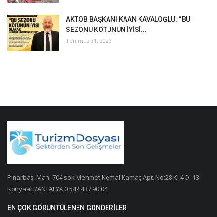
AKTOB BAŞKANI KAAN KAVALOĞLU: “BU
SEZONU KÖTÜNÜN İYİSİ...
Temmuz 31, 2026
Pınarbaşı Mah. 704.sok Mehmet Kemal Kamaç Apt. No:28 K. 4 D. 13
Konyaaltı/ANTALYA 0 542 437 90 04
EN ÇOK GÖRÜNTÜLENEN GÖNDERILER