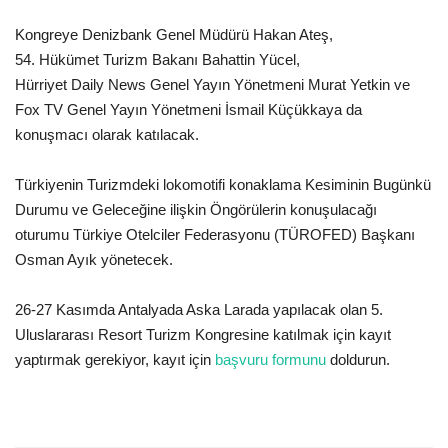
Kongreye Denizbank Genel Müdürü Hakan Ateş,
Araştırma - İnceleme
54. Hükümet Turizm Bakanı Bahattin Yücel,
Hürriyet Daily News Genel Yayın Yönetmeni Murat Yetkin ve
Lezzet Durakları
Fox TV Genel Yayın Yönetmeni İsmail Küçükkaya da
konuşmacı olarak katılacak.
Röportajlar
Türkiyenin Turizmdeki lokomotifi konaklama Kesiminin Bugünkü
Gezi - Yorum
Durumu ve Geleceğine ilişkin Öngörülerin konuşulacağı
oturumu Türkiye Otelciler Federasyonu (TÜROFED) Başkanı
Sizlerden Gelenler
Osman Ayık yönetecek.
Yorumlar
26-27 Kasımda Antalyada Aska Larada yapılacak olan 5.
Uluslararası Resort Turizm Kongresine katılmak için kayıt
Video Tanıtım
yaptırmak gerekiyor, kayıt için
başvuru formunu
doldurun.
Köşe Yazarları