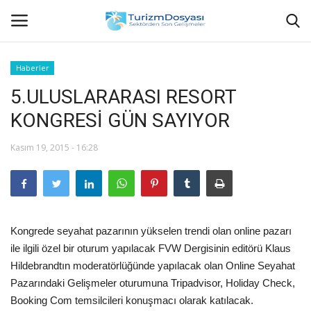
Haberler
5.ULUSLARARASI RESORT
Anasayfa
KONGRESİ GÜN SAYIYOR
Bize Ulaşın
Kasım 19, 2015 - 16:28
Künye
Halil ÖNCÜ kimdir?
Kongrede seyahat pazarının yükselen trendi olan online pazarı
KVKK Aydınlatma Metni
ile ilgili özel bir oturum yapılacak FVW Dergisinin editörü Klaus
Hildebrandtın moderatörlüğünde yapılacak olan Online Seyahat
Haberler
Pazarındaki Gelişmeler oturumuna Tripadvisor, Holiday Check,
Booking Com temsilcileri konuşmacı olarak katılacak.
Görüntülü