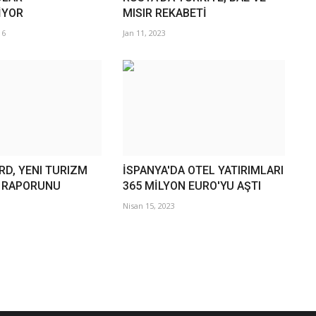
İYOR
MISIR REKABETİ
16
Jan 11, 2023
D, YENI TURIZM
İSPANYA'DA OTEL YATIRIMLARI
 RAPORUNU
365 MİLYON EURO'YU AŞTI
Nisan 15, 2023