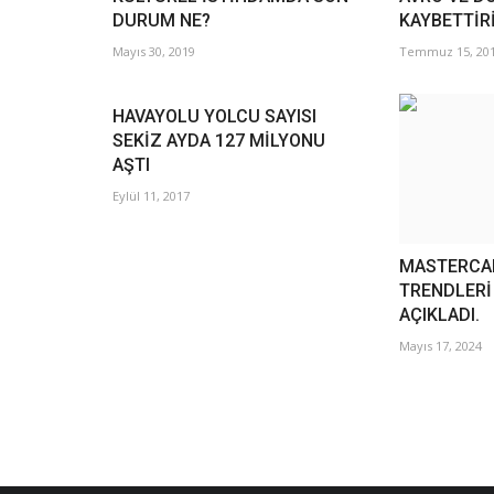
DURUM NE?
KAYBETTİR
Mayıs 30, 2019
Temmuz 15, 20
HAVAYOLU YOLCU SAYISI
SEKİZ AYDA 127 MİLYONU
AŞTI
Eylül 11, 2017
MASTERCAR
TRENDLERİ
AÇIKLADI.
Mayıs 17, 2024