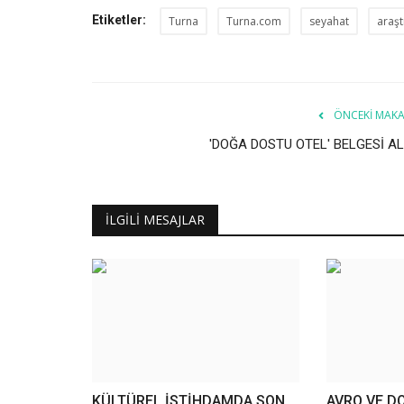
Etiketler:
Turna
Turna.com
seyahat
araş
ÖNCEKI MAKA
'DOĞA DOSTU OTEL' BELGESİ AL
İLGILI MESAJLAR
KÜLTÜREL İSTİHDAMDA SON
AVRO VE D