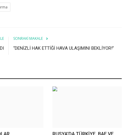
tırma
LE
SONRAKI MAKALE
DI
“DENİZLİ HAK ETTİĞİ HAVA ULAŞIMINI BEKLİYOR!”
OLAR
RUSYA’DA TÜRKİYE, BAE VE