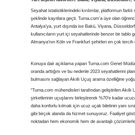
Seyahat istatistiklerindeki kırılımlar, platformun farkl
şeklinde kayıtlara geçti. Turna.com'a üye olan öğrencile
Antalya’ya, yurt dışında ise Bakü, Viyana, Düsseldorf
kullanıcıların yurt içi seyahatlerinde benzer bir tabl
Almanya’nın Köln ve Frankfurt şehirleri en çok tercih 
Konuya dair açıklama yapan Turna.com Genel Müdürü D
oranda arttığını ve bu nedenle 2023 seyahatlerini pla
bulmasını sağlayan Akıllı Uçuş arama özelliğine yoğun i
“Turna.com mühendisleri tarafından geliştirilen Akıllı
şirketlerinin uçuşlarını birleştirerek %70’e kadar ucuz
daha konforlu kılmak için ucuz uçak biletinin yanı sıra
gibi birçok alanda da hizmet sunuyoruz. Faaliyet göste
noktadan hem ekonomik hem de avantajlı çözümlerle k