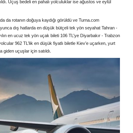
ıldı. Uçuş bedeli en pahalı yolculuklar ise ağustos ve eylül
ğında da rotanın doğuya kaydığı görüldü ve Turna.com
 boyunca dış hatlarda en düşük bütçeli tek yön seyahat Tahran -
 yılın en ucuz tek yön uçak bileti 106 TL’ye Diyarbakır - Trabzon
lcular 962 TL’lik en düşük fiyatlı biletle Kiev’e uçarken, yurt
 giden uçuşlar için satıldı.