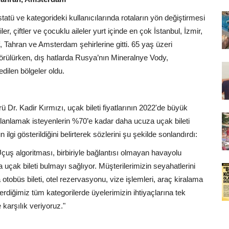
ı statü ve kategorideki kullanıcılarında rotaların yön değiştirmesi
r, çiftler ve çocuklu aileler yurt içinde en çok İstanbul, İzmir,
, Tahran ve Amsterdam şehirlerine gitti. 65 yaş üzeri
o görülürken, dış hatlarda Rusya’nın Mineralnye Vody,
edilen bölgeler oldu.
r. Kadir Kırmızı, uçak bileti fiyatlarının 2022'de büyük
nlanlamak isteyenlerin %70’e kadar daha ucuza uçak bileti
lgi gösterildiğini belirterek sözlerini şu şekilde sonlandırdı:
 Uçuş algoritması, birbiriyle bağlantısı olmayan havayolu
a uçak bileti bulmayı sağlıyor. Müşterilerimizin seyahatlerini
 otobüs bileti, otel rezervasyonu, vize işlemleri, araç kiralama
rdiğimiz tüm kategorilerde üyelerimizin ihtiyaçlarına tek
arşılık veriyoruz."