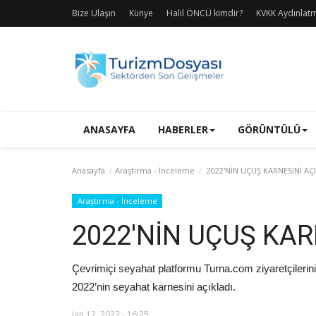
Bize Ulaşın
Künye
Halil ÖNCÜ kimdir?
KVKK Aydınlat
ANASAYFA
HABERLER
GÖRÜNTÜLÜ
Anasayfa
Araştırma - İnceleme
2022'NİN UÇUŞ KARNESİNİ AÇ
Araştırma - İnceleme
2022'NİN UÇUŞ KAR
Çevrimiçi seyahat platformu Turna.com ziyaretçilerinin 
2022’nin seyahat karnesini açıkladı.
Jan 12, 2023 - 16:25