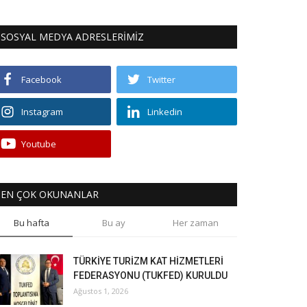
SOSYAL MEDYA ADRESLERİMİZ
Facebook
Twitter
Instagram
Linkedin
Youtube
EN ÇOK OKUNANLAR
Bu hafta
Bu ay
Her zaman
TÜRKİYE TURİZM KAT HİZMETLERİ
FEDERASYONU (TUKFED) KURULDU
Ağustos 1, 2026