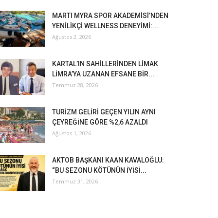
MARTI MYRA SPOR AKADEMİSİ’NDEN
YENİLİKÇİ WELLNESS DENEYİMİ:...
Ağustos 2, 2026
KARTAL’IN SAHİLLERİNDEN LİMAK
LİMRA’YA UZANAN EFSANE BİR...
Temmuz 28, 2026
TURİZM GELİRİ GEÇEN YILIN AYNI
ÇEYREĞİNE GÖRE %2,6 AZALDI
Ağustos 1, 2026
AKTOB BAŞKANI KAAN KAVALOĞLU:
“BU SEZONU KÖTÜNÜN İYİSİ...
Temmuz 31, 2026