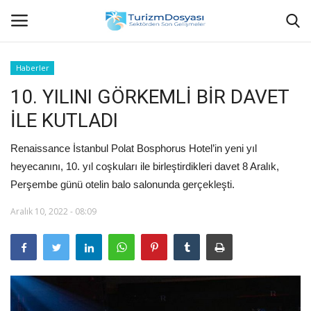
Haberler
10. YILINI GÖRKEMLİ BİR DAVET
Anasayfa
İLE KUTLADI
Bize Ulaşın
Renaissance İstanbul Polat Bosphorus Hotel’in yeni yıl
Künye
heyecanını, 10. yıl coşkuları ile birleştirdikleri davet 8 Aralık,
Perşembe günü otelin balo salonunda gerçekleşti.
Halil ÖNCÜ kimdir?
Aralık 10, 2022 - 08:09
KVKK Aydınlatma Metni
Haberler
Görüntülü