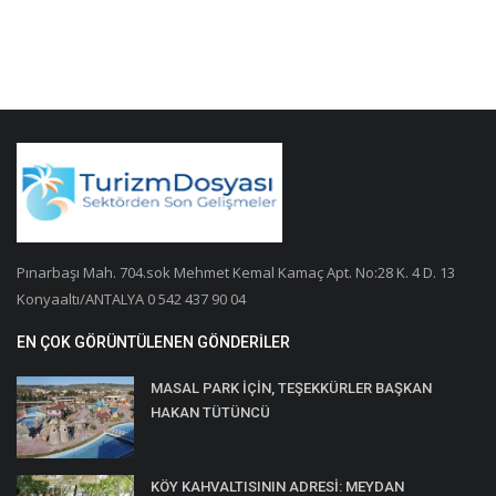
Pınarbaşı Mah. 704.sok Mehmet Kemal Kamaç Apt. No:28 K. 4 D. 13
Konyaaltı/ANTALYA 0 542 437 90 04
EN ÇOK GÖRÜNTÜLENEN GÖNDERILER
MASAL PARK İÇİN, TEŞEKKÜRLER BAŞKAN
HAKAN TÜTÜNCÜ
KÖY KAHVALTISININ ADRESİ: MEYDAN