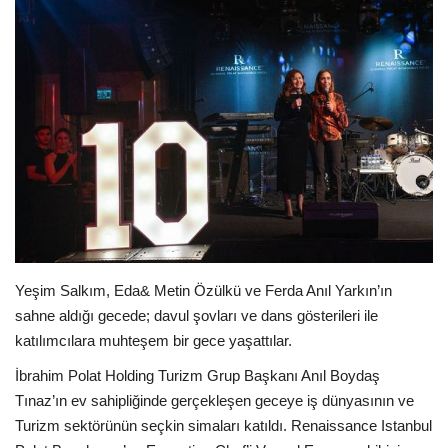
Araştırma - İnceleme
Lezzet Durakları
Röportajlar
Gezi - Yorum
Sizlerden Gelenler
Yeşim Salkım, Eda& Metin Özülkü ve Ferda Anıl Yarkın’ın
Yorumlar
sahne aldığı gecede; davul şovları ve dans gösterileri ile
katılımcılara muhteşem bir gece yaşattılar.
Video Tanıtım
İbrahim Polat Holding Turizm Grup Başkanı Anıl Boydaş
Köşe Yazarları
Tınaz’ın ev sahipliğinde gerçekleşen geceye iş dünyasının ve
Turizm sektörünün seçkin simaları katıldı. Renaissance Istanbul