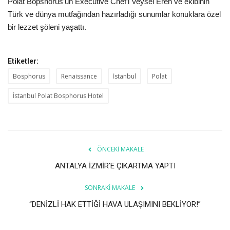
Galeri
Polat Bopshorus’un Executive Chef’i Veysel Eren ve ekibinin
Türk ve dünya mutfağından hazırladığı sunumlar konuklara özel
bir lezzet şöleni yaşattı.
Etiketler:
Bosphorus
Renaissance
İstanbul
Polat
İstanbul Polat Bosphorus Hotel
ÖNCEKI MAKALE
ANTALYA İZMİR'E ÇIKARTMA YAPTI
SONRAKI MAKALE
“DENİZLİ HAK ETTİĞİ HAVA ULAŞIMINI BEKLİYOR!”