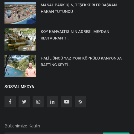
MASAL PARK İÇİN, TEŞEKKÜRLER BAŞKAN
HAKAN TÜTÜNCÜ
KÖY KAHVALTISININ ADRESİ: MEYDAN
RESTAURANT!..
HALİL ÖNCÜ YAZIYOR! KÖPRÜLÜ KANYONDA
RAFTİNG KEYFİ...
SOSYAL MEDYA
Bültenimize Katılın