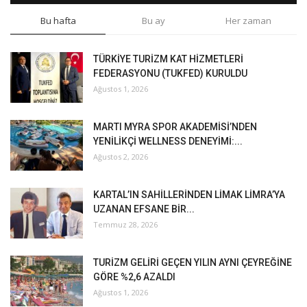
Bu hafta
Bu ay
Her zaman
TÜRKİYE TURİZM KAT HİZMETLERİ
FEDERASYONU (TUKFED) KURULDU
Ağustos 1, 2026
MARTI MYRA SPOR AKADEMİSİ’NDEN
YENİLİKÇİ WELLNESS DENEYİMİ:...
Ağustos 2, 2026
KARTAL’IN SAHİLLERİNDEN LİMAK LİMRA’YA
UZANAN EFSANE BİR...
Temmuz 28, 2026
TURİZM GELİRİ GEÇEN YILIN AYNI ÇEYREĞİNE
GÖRE %2,6 AZALDI
Ağustos 1, 2026