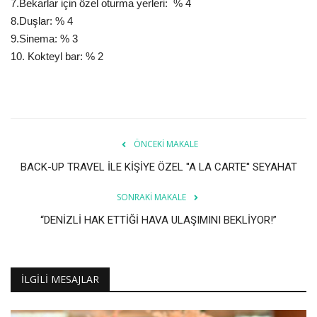
7.Bekarlar için özel oturma yerleri: % 4
8.Duşlar: % 4
9.Sinema: % 3
10. Kokteyl bar: % 2
ÖNCEKI MAKALE
BACK-UP TRAVEL İLE KİŞİYE ÖZEL ''A LA CARTE'' SEYAHAT
SONRAKI MAKALE
“DENİZLİ HAK ETTİĞİ HAVA ULAŞIMINI BEKLİYOR!”
İLGILI MESAJLAR