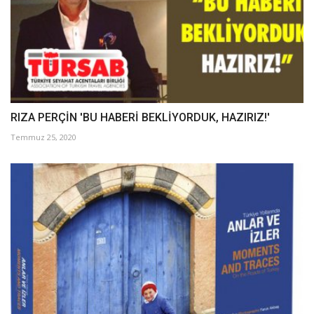
RIZA PERÇİN 'BU HABERİ BEKLİYORDUK, HAZIRIZ!'
Temmuz 25, 2020