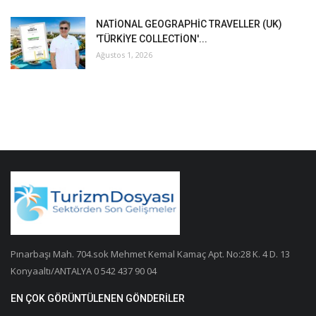
NATİONAL GEOGRAPHİC TRAVELLER (UK)
'TÜRKİYE COLLECTİON'...
Ağustos 1, 2026
Pınarbaşı Mah. 704.sok Mehmet Kemal Kamaç Apt. No:28 K. 4 D. 13
Konyaaltı/ANTALYA 0 542 437 90 04
EN ÇOK GÖRÜNTÜLENEN GÖNDERILER