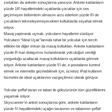
zorlukları da anketin sonuçlarına yansıyor. Ankete katılanların
yüzde 18’i hayallerindeki uçaklarda çocuklar için ses
Araştırma - İnceleme
geçirmeyen bölümlerin olmasını arzu ederken yüzde 8’i de
çocukların tekmeleyemeyecekleri koltuklarda seyahat etmek
Lezzet Durakları
istiyor.
Masaj yaptırarak uçmak, yolcuların hayallerini süslüyor
Röportajlar
Yolcuların “İdeal Uçak’’larında rahat bir yolculuk için tercih
ettikleri bir diğer imkan da masaj koltukları. Ankete katılanların
Gezi - Yorum
yüzde 8’i kan dolaşımını hızlandırarak yolculuğun verdiği
yorgunluğu azaltacak masaj koltuklarını uçaklarda görmek
Sizlerden Gelenler
istiyor. Ankete katılanların yüzde 5’i de, e-postalarını kontrol
etmek ve internette gezinebilmek için, ücretsiz iPad kullanım
Yorumlar
hizmetini de ideal uçaklarının vazgeçilmezi olarak görüyor.
Video Tanıtım
Yolcular şeffaf tavan ve taban ile gökyüzünün tüm güzelliklerini
yaşamak istiyor
Köşe Yazarları
Skyscanner’ın anket sonuçlarına göre, ankete katılanların
yüzde 5’i hayallerindeki uçağın tavanının ve tabanının şeffaf