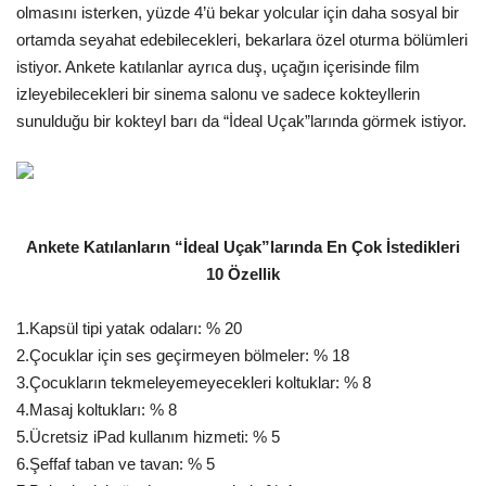
Galeri
olmasını isterken, yüzde 4’ü bekar yolcular için daha sosyal bir
ortamda seyahat edebilecekleri, bekarlara özel oturma bölümleri
istiyor. Ankete katılanlar ayrıca duş, uçağın içerisinde film
izleyebilecekleri bir sinema salonu ve sadece kokteyllerin
sunulduğu bir kokteyl barı da “İdeal Uçak”larında görmek istiyor.
Ankete Katılanların “İdeal Uçak”larında En Çok İstedikleri
10 Özellik
1.Kapsül tipi yatak odaları: % 20
2.Çocuklar için ses geçirmeyen bölmeler: % 18
3.Çocukların tekmeleyemeyecekleri koltuklar: % 8
4.Masaj koltukları: % 8
5.Ücretsiz iPad kullanım hizmeti: % 5
6.Şeffaf taban ve tavan: % 5