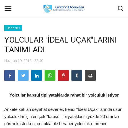
Haberler
YOLCULAR ''İDEAL UÇAK''LARINI
Anasayfa
TANIMLADI
Bize Ulaşın
Haziran 19, 2012 - 22:40
Künye
Halil ÖNCÜ kimdir?
Yolcular kapsül tipi yataklarda rahat bir yolculuk istiyor
KVKK Aydınlatma Metni
Ankete katılan seyahat severler, kendi “İdeal Uçak’’larında uzun
Haberler
yolculuklar için en çok “kapsül tipi yatakları” (yüzde 20 oranla)
görmek isterken, çocuklar ile beraber yolculuk etmenin
Görüntülü