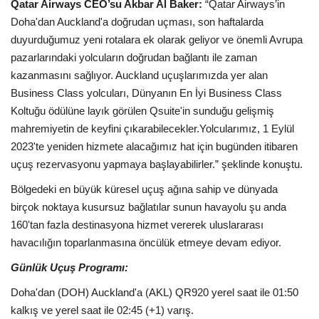
Galeri
Qatar Airways CEO’su Akbar Al Baker:
“Qatar Airways’in
Doha'dan Auckland'a doğrudan uçması, son haftalarda
duyurduğumuz yeni rotalara ek olarak geliyor ve önemli Avrupa
pazarlarındaki yolcuların doğrudan bağlantı ile zaman
kazanmasını sağlıyor. Auckland uçuşlarımızda yer alan
Business Class yolcuları, Dünyanın En İyi Business Class
Koltuğu ödülüne layık görülen Qsuite'in sunduğu gelişmiş
mahremiyetin de keyfini çıkarabilecekler.Yolcularımız, 1 Eylül
2023'te yeniden hizmete alacağımız hat için bugünden itibaren
uçuş rezervasyonu yapmaya başlayabilirler.” şeklinde konuştu.
Bölgedeki en büyük küresel uçuş ağına sahip ve dünyada
birçok noktaya kusursuz bağlatılar sunun havayolu şu anda
160'tan fazla destinasyona hizmet vererek uluslararası
havacılığın toparlanmasına öncülük etmeye devam ediyor.
Günlük Uçuş Programı:
Doha'dan (DOH) Auckland'a (AKL) QR920 yerel saat ile 01:50
kalkış ve yerel saat ile 02:45 (+1) varış.