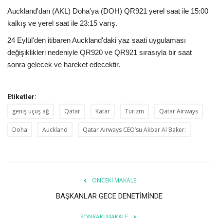
Auckland'dan (AKL) Doha'ya (DOH) QR921 yerel saat ile 15:00
kalkış ve yerel saat ile 23:15 varış.
24 Eylül'den itibaren Auckland'daki yaz saati uygulaması
değişiklikleri nedeniyle QR920 ve QR921 sırasıyla bir saat
sonra gelecek ve hareket edecektir.
Etiketler:
geniş uçuş ağ
Qatar
Katar
Turizm
Qatar Airways
Doha
Auckland
Qatar Airways CEO’su Akbar Al Baker:
ÖNCEKI MAKALE
BAŞKANLAR GECE DENETİMİNDE
SONRAKI MAKALE