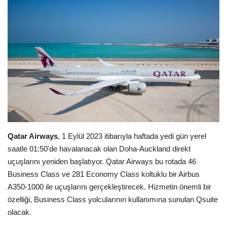
Araştırma - İnceleme
Lezzet Durakları
Röportajlar
Gezi - Yorum
Sizlerden Gelenler
Qatar Airways
, 1 Eylül 2023 itibarıyla haftada yedi gün yerel
saatle 01:50'de havalanacak olan Doha-Auckland direkt
Yorumlar
uçuşlarını yeniden başlatıyor. Qatar Airways bu rotada 46
Business Class ve 281 Economy Class koltuklu bir Airbus
Video Tanıtım
A350-1000 ile uçuşlarını gerçekleştirecek. Hizmetin önemli bir
özelliği, Business Class yolcularının kullanımına sunulan Qsuite
Köşe Yazarları
olacak.