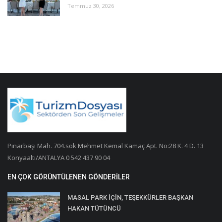
Temmuz 30, 2026
Pınarbaşı Mah. 704.sok Mehmet Kemal Kamaç Apt. No:28 K. 4 D. 13
Konyaaltı/ANTALYA 0 542 437 90 04
EN ÇOK GÖRÜNTÜLENEN GÖNDERILER
MASAL PARK İÇİN, TEŞEKKÜRLER BAŞKAN
HAKAN TÜTÜNCÜ