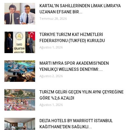
KARTAL’IN SAHİLLERİNDEN LİMAK LİMRA’YA
UZANAN EFSANE BİR...
Temmuz 28, 2026
TÜRKİYE TURİZM KAT HİZMETLERİ
FEDERASYONU (TUKFED) KURULDU
Ağustos 1, 2026
MARTI MYRA SPOR AKADEMİSİ’NDEN
YENİLİKÇİ WELLNESS DENEYİMİ:...
Ağustos 2, 2026
TURİZM GELİRİ GEÇEN YILIN AYNI ÇEYREĞİNE
GÖRE %2,6 AZALDI
Ağustos 1, 2026
DELTA HOTELS BY MARRİOTT İSTANBUL
KAĞITHANE’DEN SAĞLIKLI...