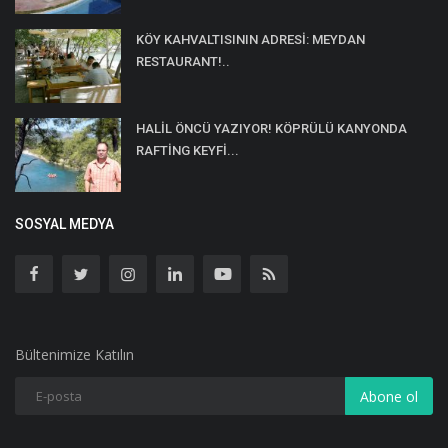
KÖY KAHVALTISININ ADRESİ: MEYDAN
RESTAURANT!..
HALİL ÖNCÜ YAZIYOR! KÖPRÜLÜ KANYONDA
RAFTİNG KEYFİ...
SOSYAL MEDYA
Bültenimize Katılın
Abone ol