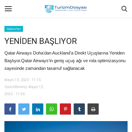
Haberler
YENİDEN BAŞLIYOR
Anasayfa
Qatar Airways Doha'dan Auckland'a Direkt Uçuşlarına Yeniden
Bize Ulaşın
Başlıyor.Qatar Airways’in geniş uçuş ağı ve rota optimizasyonu
sayesinde zamandan tasarruf sağlanacak
Künye
Mayıs 13, 2023 - 11:15
Halil ÖNCÜ kimdir?
Güncellenmiş: Mayıs 13,
2023 - 11:56
KVKK Aydınlatma Metni
Haberler
Görüntülü