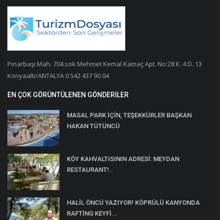
Pınarbaşı Mah. 704.sok Mehmet Kemal Kamaç Apt. No:28 K. 4 D. 13
Konyaaltı/ANTALYA 0 542 437 90 04
EN ÇOK GÖRÜNTÜLENEN GÖNDERILER
MASAL PARK İÇİN, TEŞEKKÜRLER BAŞKAN
HAKAN TÜTÜNCÜ
KÖY KAHVALTISININ ADRESİ: MEYDAN
RESTAURANT!..
HALİL ÖNCÜ YAZIYOR! KÖPRÜLÜ KANYONDA
RAFTİNG KEYFİ...