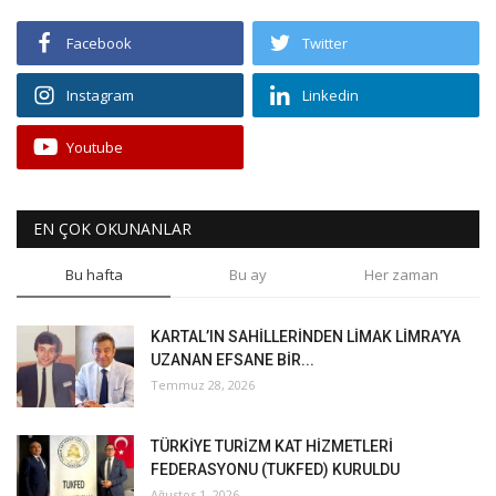
Facebook
Twitter
Instagram
Linkedin
Youtube
EN ÇOK OKUNANLAR
Bu hafta
Bu ay
Her zaman
KARTAL’IN SAHİLLERİNDEN LİMAK LİMRA’YA
UZANAN EFSANE BİR...
Temmuz 28, 2026
TÜRKİYE TURİZM KAT HİZMETLERİ
FEDERASYONU (TUKFED) KURULDU
Ağustos 1, 2026