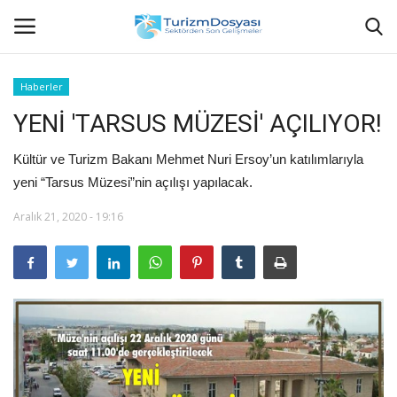
Haberler
YENİ 'TARSUS MÜZESİ' AÇILIYOR!
Anasayfa
Kültür ve Turizm Bakanı Mehmet Nuri Ersoy’un katılımlarıyla
Bize Ulaşın
yeni “Tarsus Müzesi”nin açılışı yapılacak.
Künye
Aralık 21, 2020 - 19:16
Halil ÖNCÜ kimdir?
KVKK Aydınlatma Metni
Haberler
Görüntülü