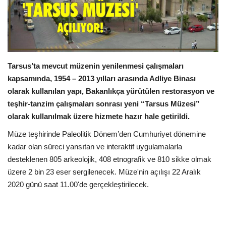
Araştırma - İnceleme
Lezzet Durakları
Tarsus’ta mevcut müzenin yenilenmesi çalışmaları
Röportajlar
kapsamında, 1954 – 2013 yılları arasında Adliye Binası
olarak kullanılan yapı, Bakanlıkça yürütülen restorasyon ve
Gezi - Yorum
teşhir-tanzim çalışmaları sonrası yeni “Tarsus Müzesi”
olarak kullanılmak üzere hizmete hazır hale getirildi.
Sizlerden Gelenler
Müze teşhirinde Paleolitik Dönem’den Cumhuriyet dönemine
kadar olan süreci yansıtan ve interaktif uygulamalarla
Yorumlar
desteklenen 805 arkeolojik, 408 etnografik ve 810 sikke olmak
üzere 2 bin 23 eser sergilenecek. Müze'nin açılışı 22 Aralık
Video Tanıtım
2020 günü saat 11.00'de gerçekleştirilecek.
Köşe Yazarları