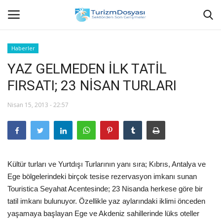
Haberler
YAZ GELMEDEN İLK TATİL
Anasayfa
FIRSATI; 23 NİSAN TURLARI
Bize Ulaşın
Nisan 15, 2013 - 22:57
Künye
Halil ÖNCÜ kimdir?
Kültür turları ve Yurtdışı Turlarının yanı sıra; Kıbrıs, Antalya ve
KVKK Aydınlatma Metni
Ege bölgelerindeki birçok tesise rezervasyon imkanı sunan
Touristica Seyahat Acentesinde; 23 Nisanda herkese göre bir
Haberler
tatil imkanı bulunuyor. Özellikle yaz aylarındaki iklimi önceden
yaşamaya başlayan Ege ve Akdeniz sahillerinde lüks oteller
Görüntülü