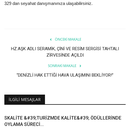
Galeri
329 dan seyahat danışmanınıza ulaşabilirsiniz.
ÖNCEKI MAKALE
HZ.AŞK ADLI SERAMİK, ÇİNİ VE RESİM SERGİSİ TAHTALI
ZİRVESİNDE AÇILDI
SONRAKI MAKALE
“DENİZLİ HAK ETTİĞİ HAVA ULAŞIMINI BEKLİYOR!”
İLGILI MESAJLAR
SKALİTE &#39;TURİZMDE KALİTE&#39; ÖDÜLLERİNDE
OYLAMA SÜRECİ...