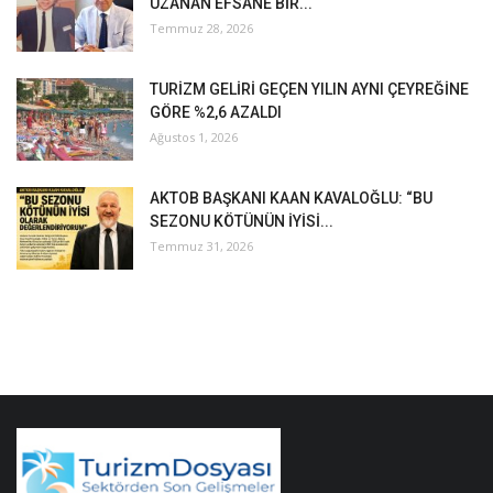
UZANAN EFSANE BİR...
Temmuz 28, 2026
TURİZM GELİRİ GEÇEN YILIN AYNI ÇEYREĞİNE
GÖRE %2,6 AZALDI
Ağustos 1, 2026
AKTOB BAŞKANI KAAN KAVALOĞLU: “BU
SEZONU KÖTÜNÜN İYİSİ...
Temmuz 31, 2026