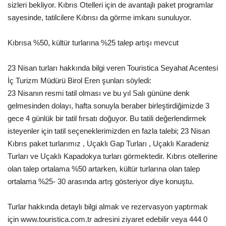
sizleri bekliyor. Kıbrıs Otelleri için de avantajlı paket programlar
sayesinde, tatilcilere Kıbrısı da görme imkanı sunuluyor.
Araştırma - İnceleme
Kıbrısa %50, kültür turlarına %25 talep artışı mevcut
Lezzet Durakları
23 Nisan turları hakkında bilgi veren Touristica Seyahat Acentesi
Röportajlar
İç Turizm Müdürü Birol Eren şunları söyledi:
23 Nisanın resmi tatil olması ve bu yıl Salı gününe denk
Gezi - Yorum
gelmesinden dolayı, hafta sonuyla beraber birleştirdiğimizde 3
gece 4 günlük bir tatil fırsatı doğuyor. Bu tatili değerlendirmek
Sizlerden Gelenler
isteyenler için tatil seçeneklerimizden en fazla talebi; 23 Nisan
Kıbrıs paket turlarımız , Uçaklı Gap Turları , Uçaklı Karadeniz
Yorumlar
Turları ve Uçaklı Kapadokya turları görmektedir. Kıbrıs otellerine
olan talep ortalama %50 artarken, kültür turlarına olan talep
Video Tanıtım
ortalama %25- 30 arasında artış gösteriyor diye konuştu.
Köşe Yazarları
Turlar hakkında detaylı bilgi almak ve rezervasyon yaptırmak
için www.touristica.com.tr adresini ziyaret edebilir veya 444 0