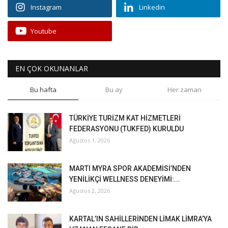
Instagram
Linkedin
Youtube
EN ÇOK OKUNANLAR
Bu hafta
Bu ay
Her zaman
TÜRKİYE TURİZM KAT HİZMETLERİ
FEDERASYONU (TUKFED) KURULDU
Ağustos 1, 2026
MARTI MYRA SPOR AKADEMİSİ’NDEN
YENİLİKÇİ WELLNESS DENEYİMİ:...
Ağustos 2, 2026
KARTAL’IN SAHİLLERİNDEN LİMAK LİMRA’YA