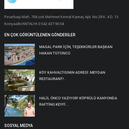
Pınarbaşı Mah. 704.sok Mehmet Kemal Kamaç Apt. No:28 K. 4 D. 13
Konyaaltı/ANTALYA 0 542 437 90 04
EN ÇOK GÖRÜNTÜLENEN GÖNDERILER
MASAL PARK İÇİN, TEŞEKKÜRLER BAŞKAN
HAKAN TÜTÜNCÜ
KÖY KAHVALTISININ ADRESİ: MEYDAN
RESTAURANT!..
HALİL ÖNCÜ YAZIYOR! KÖPRÜLÜ KANYONDA
RAFTİNG KEYFİ...
SOSYAL MEDYA