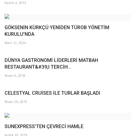
Kasım 2, 2013
GÖKSENİN KÜRKÇÜ YENİDEN TÜROB YÖNETİM
KURULU’NDA
Mart 12, 2024
DÜNYA GASTRONOMİ LİDERLERİ MATBAH
RESTAURANT&#39;I TERCİH...
Nisan 9, 2018
CELESTYAL CRUİSES İLE TURLAR BAŞLADI
Nisan 26, 2019
SUNEXPRESS'TEN ÇEVRECİ HAMLE
Aralık 19, 2019