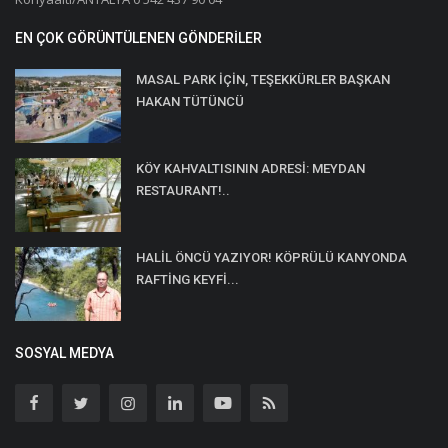
EN ÇOK GÖRÜNTÜLENEN GÖNDERILER
MASAL PARK İÇİN, TEŞEKKÜRLER BAŞKAN
HAKAN TÜTÜNCÜ
KÖY KAHVALTISININ ADRESİ: MEYDAN
RESTAURANT!..
HALİL ÖNCÜ YAZIYOR! KÖPRÜLÜ KANYONDA
RAFTİNG KEYFİ...
SOSYAL MEDYA