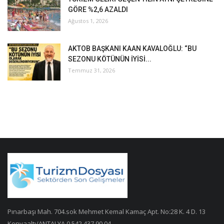
GÖRE %2,6 AZALDI
Ağustos 1, 2026
AKTOB BAŞKANI KAAN KAVALOĞLU: “BU
SEZONU KÖTÜNÜN İYİSİ...
Temmuz 31, 2026
Pınarbaşı Mah. 704.sok Mehmet Kemal Kamaç Apt. No:28 K. 4 D. 13
Konyaaltı/ANTALYA 0 542 437 90 04