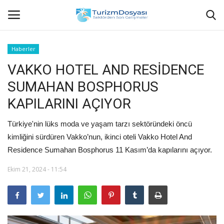
Haberler
VAKKO HOTEL AND RESİDENCE
Anasayfa
SUMAHAN BOSPHORUS
Bize Ulaşın
KAPILARINI AÇIYOR
Künye
Türkiye'nin lüks moda ve yaşam tarzı sektöründeki öncü
kimliğini sürdüren Vakko’nun, ikinci oteli Vakko Hotel And
Halil ÖNCÜ kimdir?
Residence Sumahan Bosphorus 11 Kasım’da kapılarını açıyor.
KVKK Aydınlatma Metni
Ekim 21, 2024 - 11:54
Haberler
Görüntülü