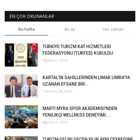
EN ÇOK OKUNANLAR
Bu hafta
Bu ay
Her zaman
TÜRKİYE TURİZM KAT HİZMETLERİ
FEDERASYONU (TUKFED) KURULDU
Ağustos 1, 2026
KARTAL’IN SAHİLLERİNDEN LİMAK LİMRA’YA
UZANAN EFSANE BİR...
Temmuz 28, 2026
MARTI MYRA SPOR AKADEMİSİ’NDEN
YENİLİKÇİ WELLNESS DENEYİMİ:...
Ağustos 2, 2026
TURİZM GELİRİ GEÇEN YILIN AYNI ÇEYREĞİNE