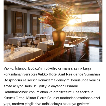
Araştırma - İnceleme
Lezzet Durakları
Röportajlar
Gezi - Yorum
Sizlerden Gelenler
Vakko, İstanbul Boğazı'nın büyüleyici manzarasına karşı
Yorumlar
konumlanan yeni oteli
Vakko Hotel And Residence Sumahan
Bosphorus
ile seçkin konaklama deneyimi konusunda yeni bir
Video Tanıtım
sayfa açıyor. Tarihi 19. yüzyıla dayanan Osmanlı
Damıtımevi’nde konumlanan ve architecture + associés’ın
Köşe Yazarları
Kurucu Ortağı Mimar Pierre Beucler tarafından tasarlanan özel
yapı, modern çizgileri ve tarihi dokuyu bir araya getirerek