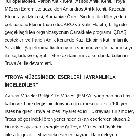
Tur operatörleri, Parion Antik Kenti, Assos Antik Kenti, Troya
Müzesi,Edremit'te gezdikleri Antandros Antik Kenti, Kazdağı
Etnografya Müzesi, Burhaniye Ören, Sındırgı ile diğer yerleri
çok beğendiklerini ifade etti.ÇARO ve Kolin Hotel iş birliğinde
gerçekleştirilen organizasyonun Çanakkale programı İÇDAŞ
destekleri ve Parion Antik kentinde Kazı Ekibinin katılımları ile
Sevgililer Şapeli roma tiyatro oyunu sunumu ve gün batımı seyri
ile başladı. Gezi, Şehir Merkezi tanıtımı ve kordonda bulunan
Truva Atı ile devam etti.
“TROYA MÜZESİNDEKİ ESERLERİ HAYRANLIKLA
İNCELEDİLER”
Avrupa Müzeler Birliği Yılın Müzesi (EMYA) yarışmasında finale
kalan ve Time dergisinin dünyada görülmesi gereken 100 yer
listesine giren Troya Müzesi ziyaret edildi. Ukraynalı turizmciler,
Troas bölgesindeki ören yerlerinden çıkan eserlerden oluşan 2
bin arkeolojik eserin sergilendiği Troya Müzesi’ni büyük bir
dikkatle gezdi. Müzedeki eserleri hayranlıkla inceleyen