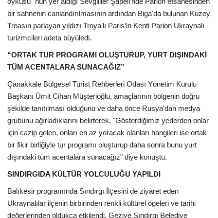
öyküsü" nün yer aldığı Sevgililer Şapeli’nde Parion efsanesinden
bir sahnenin canlandırılmasının ardından Biga'da bulunan Kuzey
Troasın parlayan yıldızı Troya'lı Paris’in Kenti Parion Ukraynalı
turizmcileri adeta büyüledi.
“ORTAK TUR PROGRAMI OLUŞTURUP, YURT DIŞINDAKİ
TÜM ACENTALARA SUNACAĞIZ”
Çanakkale Bölgesel Turist Rehberleri Odası Yönetim Kurulu
Başkanı Ümit Cihan Müşterioğlu, amaçlarının bölgenin doğru
şekilde tanıtılması olduğunu ve daha önce Rusya'dan medya
grubunu ağırladıklarını belirterek, "Gösterdiğimiz yerlerden onlar
için cazip gelen, onları en az yoracak olanları hangileri ise ortak
bir fikir birliğiyle tur programı oluşturup daha sonra bunu yurt
dışındaki tüm acentalara sunacağız" diye konuştu.
SINDIRGIDA KÜLTÜR YOLCULUĞU YAPILDI
Balıkesir programında Sındırgı İlçesini de ziyaret eden
Ukraynalılar ilçenin birbirinden renkli kültürel ögeleri ve tarihi
değerlerinden oldukça etkilendi. Geziye Sındırgı Belediye