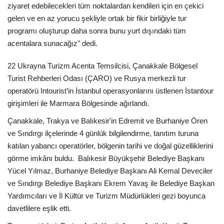
Galeri
ziyaret edebilecekleri tüm noktalardan kendileri için en çekici
gelen ve en az yorucu şekliyle ortak bir fikir birliğiyle tur
programı oluşturup daha sonra bunu yurt dışındaki tüm
acentalara sunacağız" dedi.
22 Ukrayna Turizm Acenta Temsilcisi, Çanakkale Bölgesel
Turist Rehberleri Odası (ÇARO) ve Rusya merkezli tur
operatörü Intourist’in İstanbul operasyonlarını üstlenen İstantour
girişimleri ile Marmara Bölgesinde ağırlandı.
Çanakkale, Trakya ve Balıkesir'in Edremit ve Burhaniye Ören
ve Sındırgı ilçelerinde 4 günlük bilgilendirme, tanıtım turuna
katılan yabancı operatörler, bölgenin tarihi ve doğal güzelliklerini
görme imkânı buldu. Balıkesir Büyükşehir Belediye Başkanı
Yücel Yılmaz, Burhaniye Belediye Başkanı Ali Kemal Deveciler
ve Sındırgı Belediye Başkanı Ekrem Yavaş ile Belediye Başkan
Yardımcıları ve İl Kültür ve Turizm Müdürlükleri gezi boyunca
davetlilere eşlik etti.