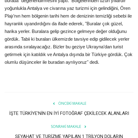
burada” değerlendirmesini yaptı. Bölgelerinden uzun yıllardır
yoğunlukla Antalya ve civarına yaz turizmi için gelindiğini, Ören
Plajı’nın hem bölgenin tarihi hem de denizinin temizliği sebebi ile
hayranlık uyandırdığını da ifade ederek, "Buralar çok güzel,
harika yerler. Buralara gelip gezince gelmeye değer olduğunu
gördük. Tabii ki buraları ülkemizde tavsiye edip gidilecek yerler
arasında sıralayacağız. Bizler bu geziye Ukrayna’dan turist
getirmek için katıldık ve Antalya dışında bir Türkiye gördük. Çok
olumlu düşünceler ile buradan ayrılıyoruz" dedi.
ÖNCEKI MAKALE
İŞTE TÜRKİYE'NİN EN İYİ FOTOĞRAF ÇEKİLECEK ALANLARI
SONRAKI MAKALE
SEYAHAT VE TURİZME YAPILAN 1 TRİLYON DOLARIN