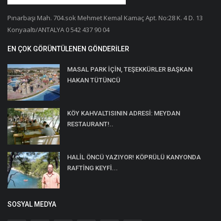
Pınarbaşı Mah. 704.sok Mehmet Kemal Kamaç Apt. No:28 K. 4 D. 13
Konyaaltı/ANTALYA 0 542 437 90 04
EN ÇOK GÖRÜNTÜLENEN GÖNDERILER
MASAL PARK İÇİN, TEŞEKKÜRLER BAŞKAN
HAKAN TÜTÜNCÜ
KÖY KAHVALTISININ ADRESİ: MEYDAN
RESTAURANT!..
HALİL ÖNCÜ YAZIYOR! KÖPRÜLÜ KANYONDA
RAFTİNG KEYFİ...
SOSYAL MEDYA