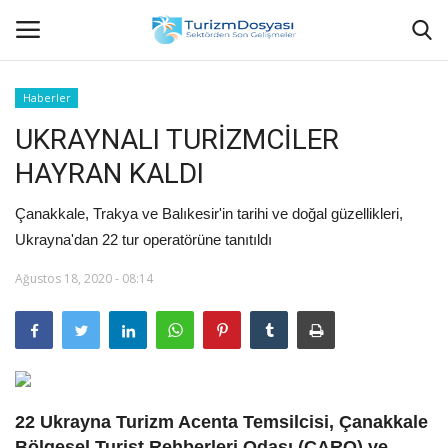
Haberler
UKRAYNALI TURİZMCİLER
Anasayfa
HAYRAN KALDI
Bize Ulaşın
Çanakkale, Trakya ve Balıkesir'in tarihi ve doğal güzellikleri,
Künye
Ukrayna'dan 22 tur operatörüne tanıtıldı
Ağustos 18, 2020 - 08:14
Halil ÖNCÜ kimdir?
KVKK Aydınlatma Metni
Haberler
22 Ukrayna Turizm Acenta Temsilcisi, Çanakkale
Görüntülü
Bölgesel Turist Rehberleri Odası (ÇARO) ve