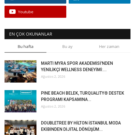
Youtube
EN ÇOK OKUNANLAR
Bu hafta
Bu ay
Her zaman
MARTI MYRA SPOR AKADEMİSİ’NDEN
YENİLİKÇİ WELLNESS DENEYİMİ:...
Ağustos 2, 2026
PINE BEACH BELEK, TURQUALITY® DESTEK
PROGRAMI KAPSAMINA...
Ağustos 2, 2026
DOUBLETREE BY HİLTON İSTANBUL MODA
EKİBİNDEN DİJİTAL DÖNÜŞÜM...