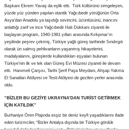
Başkanı Ekrem Yavaş da eşlik etti. Türk kültürünü simgeleyen,
yüzde yüz yünden yapılan otantik Yağcıbedir yörüğünün Orta
Asya’dan Anadolu ya taşıdığı sevincini, üzüntüsünü, inancını
anlattığı zarif ve ince Yağcıbedir Halı Dükkanı ziyareti ile
başlayan program, 1940-1981 yılları arasında Kırkpınar’ın
yeşilinde peşrev çekmiş, Türkiye yağlı güreş tarihinde Sındırgılı
olarak ün salmış pehlivanların yaşanmış hikayelerini,
madalyalarını, güreşlerde kullandıkları eşyaları bulunan
Türkiye’nin ilk ve tek olan Güreş Evi Müzesi ziyareti ile devam
etti. Hanımeli Çarşısı, Tarihi Şerif Paşa Meydanı, Ahşap Yakma
El Sanatları Atölyesi ve Testi Atölyesi de gezilen yerler arasında
oldu.
“BİZLER BU GEZİYE UKRAYNA’DAN TURİST GETİRMEK
İÇİN KATILDIK”
Burhaniye Ören Plajında esşiz bir deniz keyfi yaşadıklarını ifade
eden turizmciler, “Bizler Antalya dışında bir Türkiye gördük