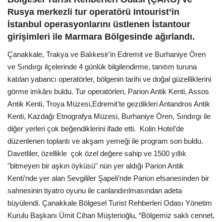
Rusya merkezli tur operatörü Intourist’in
Araştırma - İnceleme
İstanbul operasyonlarını üstlenen İstantour
girişimleri ile Marmara Bölgesinde ağırlandı.
Lezzet Durakları
Çanakkale, Trakya ve Balıkesir'in Edremit ve Burhaniye Ören
ve Sındırgı ilçelerinde 4 günlük bilgilendirme, tanıtım turuna
Röportajlar
katılan yabancı operatörler, bölgenin tarihi ve doğal güzelliklerini
görme imkânı buldu. Tur operatörleri, Parion Antik Kenti, Assos
Gezi - Yorum
Antik Kenti, Troya Müzesi,Edremit'te gezdikleri Antandros Antik
Kenti, Kazdağı Etnografya Müzesi, Burhaniye Ören, Sındırgı ile
Sizlerden Gelenler
diğer yerleri çok beğendiklerini ifade etti. Kolin Hotel’de
düzenlenen toplantı ve akşam yemeği ile program son buldu.
Yorumlar
Davetliler, özellikle çok özel değere sahip ve 1500 yıllık
"bitmeyen bir aşkın öyküsü" nün yer aldığı Parion Antik
Video Tanıtım
Kenti’nde yer alan Sevgililer Şapeli’nde Parion efsanesinden bir
sahnesinin tiyatro oyunu ile canlandırılmasından adeta
Köşe Yazarları
büyülendi. Çanakkale Bölgesel Turist Rehberleri Odası Yönetim
Kurulu Başkanı Ümit Cihan Müşterioğlu, “Bölgemiz saklı cennet,