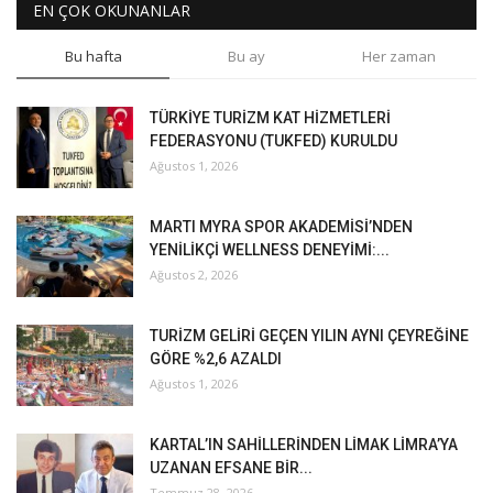
EN ÇOK OKUNANLAR
Bu hafta
Bu ay
Her zaman
TÜRKİYE TURİZM KAT HİZMETLERİ
FEDERASYONU (TUKFED) KURULDU
Ağustos 1, 2026
MARTI MYRA SPOR AKADEMİSİ’NDEN
YENİLİKÇİ WELLNESS DENEYİMİ:...
Ağustos 2, 2026
TURİZM GELİRİ GEÇEN YILIN AYNI ÇEYREĞİNE
GÖRE %2,6 AZALDI
Ağustos 1, 2026
KARTAL’IN SAHİLLERİNDEN LİMAK LİMRA’YA
UZANAN EFSANE BİR...
Temmuz 28, 2026