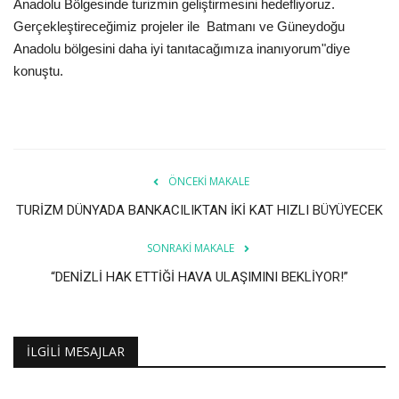
Galeri
Anadolu Bölgesinde turizmin geliştirmesini hedefliyoruz.
Gerçekleştireceğimiz projeler ile Batmanı ve Güneydoğu
Anadolu bölgesini daha iyi tanıtacağımıza inanıyorum"diye
konuştu.
ÖNCEKI MAKALE
TURİZM DÜNYADA BANKACILIKTAN İKİ KAT HIZLI BÜYÜYECEK
SONRAKI MAKALE
“DENİZLİ HAK ETTİĞİ HAVA ULAŞIMINI BEKLİYOR!”
İLGILI MESAJLAR