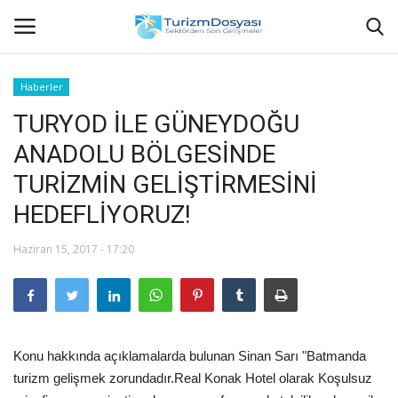
Haberler
TURYOD İLE GÜNEYDOĞU
Anasayfa
ANADOLU BÖLGESİNDE
Bize Ulaşın
TURİZMİN GELİŞTİRMESİNİ
HEDEFLİYORUZ!
Künye
Haziran 15, 2017 - 17:20
Halil ÖNCÜ kimdir?
KVKK Aydınlatma Metni
Haberler
Konu hakkında açıklamalarda bulunan Sinan Sarı "Batmanda
turizm gelişmek zorundadır.Real Konak Hotel olarak Koşulsuz
Görüntülü