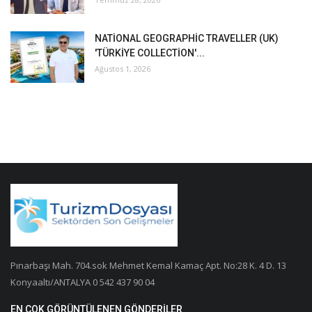
NATİONAL GEOGRAPHİC TRAVELLER (UK)
'TÜRKİYE COLLECTİON'...
Ağustos 1, 2026
Pınarbaşı Mah. 704.sok Mehmet Kemal Kamaç Apt. No:28 K. 4 D. 13
Konyaaltı/ANTALYA 0 542 437 90 04
EN ÇOK GÖRÜNTÜLENEN GÖNDERILER