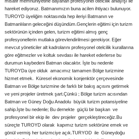
misafir memnuniyetine dayanan profesyonel otelcilik anlayışı ile
hareket ediyoruz. Batmanımızın buna acilen ihtiyacı bulunuyor.
Araştırma - İnceleme
TUROYD üyeliğim noktasında hep ileriyi Batmanın ve
Batmanlıların geleceğini düşündüm.Gençlerin eğitimi için turizm
Lezzet Durakları
sektörünün içinden gelen, turizm eğitimi almış genç
profesyonellerin mutlaka görevlendirilmesi gerekiyor. Eğer
Röportajlar
mevcut yöneticiler alt kadrolarını profesyonel otelcilik kurallarına
göre eğitmezler ve koltuk sevdası ile hareket ederlerse bu
Gezi - Yorum
durumun kaybedeni Batman olacaktır. İşte bu nedenle
TUROYDa üye olduk amacımız tamamen Bölge turizmine
Sizlerden Gelenler
hizmet etmek. Küresel ekonomik konjenktör çerçevesinde
Batman ve Bölge turizmine de farklı bir bakış açısını getirmek
Yorumlar
ve yeni projeler üretmek şart.Çünkü ; Bölge turizm acısından
Batman ve Güney Doğu Anadolu büyük turizm potansiyeline
Video Tanıtım
sahip.İşte bu nedenle; Bu dernekte güçlü bir başkan ve
profesyonel bir ekip ile dev projeler gerçekleştireceğiz.Bu
Köşe Yazarları
süreçte TUROYD olarak kapımız turizm sektörüne emek ve
gönül vermiş her turizmciye açık.TURYOD ile Güneydoğu