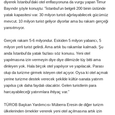
diyerek İstanbul'daki otel enflasyonuna da vurgu yapan Timur
Bayındır şöyle konuştu: "İstanbul'un belgeli 200 binin üstünde
yatak kapasitesi var. 30 milyon turisti ağırlayabilecek gücümüz
mevcut. 10 milyon turist geliyor diyorlar ama bu rakam gerçeği
yansıtmıyor.
Gerçek rakam 5-6 milyondur. Eskiden 5 milyon yabancı, 5
milyon yerli turist gelirdi. Ama artık bu rakamlar kalmadı. Şu
anda İstanbul'da yatak fazlası söz konusu. Yeni otel
yapılmasına izin vermeyin diye diye dilimizde tüy bitti ama
dinleyen yok. Hala birçok otel yapılıyor ve yapılacak. Parası
olup da turizme girmek isteyen otel açıyor. Oysa ki otel açmak
yerine turizme destek verecek şekilde kültür-sanata yatırım
yapılsa çok daha faydalı olacaktır. Gelen turistlerin para
harcayabileceği yatırımlara ihtiyaç var."
TÜROB Başkan Yardımcısı Müberra Eresin de diğer turizm
ülkelerinden örnekler vererek yeni otel açılmasına artık izin