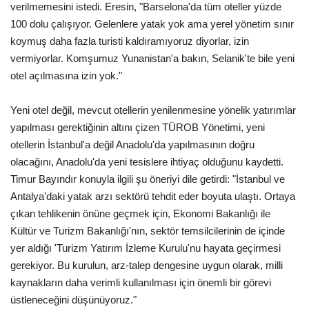
verilmemesini istedi. Eresin, "Barselona'da tüm oteller yüzde
100 dolu çalışıyor. Gelenlere yatak yok ama yerel yönetim sınır
koymuş daha fazla turisti kaldıramıyoruz diyorlar, izin
vermiyorlar. Komşumuz Yunanistan'a bakın, Selanik'te bile yeni
otel açılmasına izin yok."
Yeni otel değil, mevcut otellerin yenilenmesine yönelik yatırımlar
yapılması gerektiğinin altını çizen TÜROB Yönetimi, yeni
otellerin İstanbul'a değil Anadolu'da yapılmasının doğru
olacağını, Anadolu'da yeni tesislere ihtiyaç olduğunu kaydetti.
Timur Bayındır konuyla ilgili şu öneriyi dile getirdi: "İstanbul ve
Antalya'daki yatak arzı sektörü tehdit eder boyuta ulaştı. Ortaya
çıkan tehlikenin önüne geçmek için, Ekonomi Bakanlığı ile
Kültür ve Turizm Bakanlığı'nın, sektör temsilcilerinin de içinde
yer aldığı 'Turizm Yatırım İzleme Kurulu'nu hayata geçirmesi
gerekiyor. Bu kurulun, arz-talep dengesine uygun olarak, milli
kaynakların daha verimli kullanılması için önemli bir görevi
üstleneceğini düşünüyoruz."