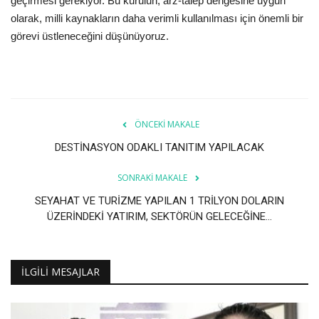
geçirmesi gerekiyor. Bu kurulun, arz-talep dengesine uygun
olarak, milli kaynakların daha verimli kullanılması için önemli bir
görevi üstleneceğini düşünüyoruz.
ÖNCEKI MAKALE
DESTİNASYON ODAKLI TANITIM YAPILACAK
SONRAKI MAKALE
SEYAHAT VE TURİZME YAPILAN 1 TRİLYON DOLARIN
ÜZERİNDEKİ YATIRIM, SEKTÖRÜN GELECEĞİNE...
İLGILI MESAJLAR