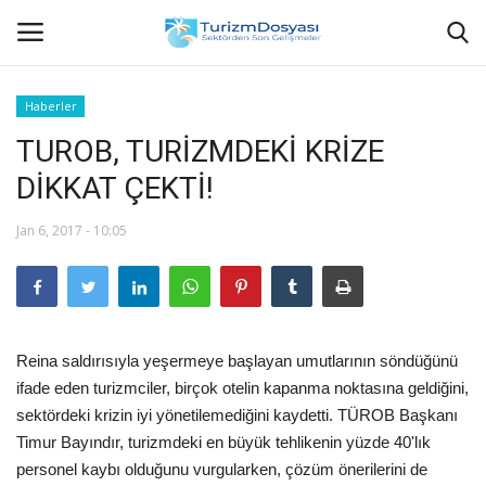
Haberler
TUROB, TURİZMDEKİ KRİZE
Anasayfa
DİKKAT ÇEKTİ!
Bize Ulaşın
Jan 6, 2017 - 10:05
Künye
Halil ÖNCÜ kimdir?
Reina saldırısıyla yeşermeye başlayan umutlarının söndüğünü
KVKK Aydınlatma Metni
ifade eden turizmciler, birçok otelin kapanma noktasına geldiğini,
sektördeki krizin iyi yönetilemediğini kaydetti. TÜROB Başkanı
Haberler
Timur Bayındır, turizmdeki en büyük tehlikenin yüzde 40'lık
personel kaybı olduğunu vurgularken, çözüm önerilerini de
Görüntülü