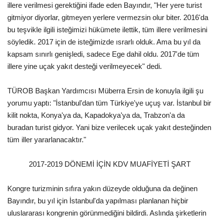
illere verilmesi gerektiğini ifade eden Bayındır, "Her yere turist
gitmiyor diyorlar, gitmeyen yerlere vermezsin olur biter. 2016'da
bu teşvikle ilgili isteğimizi hükümete ilettik, tüm illere verilmesini
söyledik. 2017 için de isteğimizde ısrarlı olduk. Ama bu yıl da
kapsam sınırlı genişledi, sadece Ege dahil oldu. 2017'de tüm
illere yine uçak yakıt desteği verilmeyecek" dedi.
TÜROB Başkan Yardımcısı Müberra Ersin de konuyla ilgili şu
yorumu yaptı: "İstanbul'dan tüm Türkiye'ye uçuş var. İstanbul bir
kilit nokta, Konya'ya da, Kapadokya'ya da, Trabzon'a da
buradan turist gidyor. Yani bize verilecek uçak yakıt desteğinden
tüm iller yararlanacaktır."
2017-2019 DÖNEMİ İÇİN KDV MUAFİYETİ ŞART
Kongre turizminin sıfıra yakın düzeyde olduğuna da değinen
Bayındır, bu yıl için İstanbul'da yapılması planlanan hiçbir
uluslararası kongrenin görünmediğini bildirdi. Aslında şirketlerin