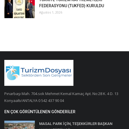
FEDERASYONU (TUKFED) KURULDU
Ağustos 1, 2026
Pınarbaşı Mah. 704.sok Mehmet Kemal Kamaç Apt. No:28 K. 4 D. 13
Konyaaltı/ANTALYA 0 542 437 90 04
EN ÇOK GÖRÜNTÜLENEN GÖNDERILER
MASAL PARK İÇİN, TEŞEKKÜRLER BAŞKAN