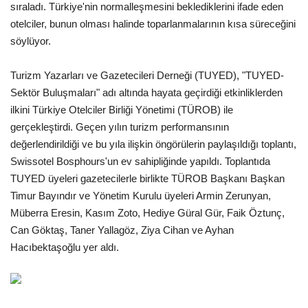
sıraladı. Türkiye'nin normalleşmesini beklediklerini ifade eden
otelciler, bunun olması halinde toparlanmalarının kısa süreceğini
Araştırma - İnceleme
söylüyor.
Lezzet Durakları
Turizm Yazarları ve Gazetecileri Derneği (TUYED), "TUYED-
Sektör Buluşmaları" adı altında hayata geçirdiği etkinliklerden
Röportajlar
ilkini Türkiye Otelciler Birliği Yönetimi (TÜROB) ile
gerçekleştirdi. Geçen yılın turizm performansının
Gezi - Yorum
değerlendirildiği ve bu yıla ilişkin öngörülerin paylaşıldığı toplantı,
Swissotel Bosphours'un ev sahipliğinde yapıldı. Toplantıda
Sizlerden Gelenler
TUYED üyeleri gazetecilerle birlikte TÜROB Başkanı Başkan
Timur Bayındır ve Yönetim Kurulu üyeleri Armin Zerunyan,
Yorumlar
Müberra Eresin, Kasım Zoto, Hediye Güral Gür, Faik Öztunç,
Can Göktaş, Taner Yallagöz, Ziya Cihan ve Ayhan
Video Tanıtım
Hacıbektaşoğlu yer aldı.
Köşe Yazarları