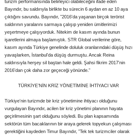
turizm performansında belirleyici olabileceğini ifade eden
Bayındır, bu saldırıyla birlikte bu sürecin 6 aydan en az 10 aya
çıktığını savundu. Bayındır, "2016'da yaşanan birçok terörist
saldırının yaralarını sarmaya çalışıp yeniden ümitlerimizi
yeşertmeye çalışıyorduk. Nitekim de kasım ayında bunun
işaretlerini almaya başlamıştık. STR Global verilerine göre,
kasım ayında Türkiye genelinde doluluk oranlarındaki düşüş hızı
yavaşlarken, İstanbul'da düşüş durmuştu. Ancak Reina
saldırısıyla herşey sil baştan hale geldi. Şahsi fikrim 2017'nin
2016'dan çok daha zor geçeceği yönünde."
TÜRKİYE'NİN KRİZ YÖNETİMİNE İHTİYACI VAR
Türkiye'nin turizmde bir kriz yönetimine ihtiyacı olduğunu
vurgulayan Bayındır, acilen bir kriz yönetimi planının hayata
geçirilmesinin şart olduğunu söyledi. Bu plan kapsamında
sektörün tüm bacaklarının bir araya gelerek topyekun çalışması
gerektiğini kaydeden Timur Bayındır, "Tek tek turizmciler olarak