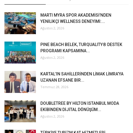
MARTI MYRA SPOR AKADEMİSİ’NDEN
YENİLİKÇİ WELLNESS DENEYİMİ:...
Ağustos 2, 2026
PINE BEACH BELEK, TURQUALITY® DESTEK
PROGRAMI KAPSAMINA...
Ağustos 2, 2026
KARTAL’IN SAHİLLERİNDEN LİMAK LİMRA’YA
UZANAN EFSANE BİR...
Temmuz 28, 2026
DOUBLETREE BY HİLTON İSTANBUL MODA
EKİBİNDEN DİJİTAL DÖNÜŞÜM...
Ağustos 2, 2026
TÜRKİYE TURİZM KAT HİZMETLERİ