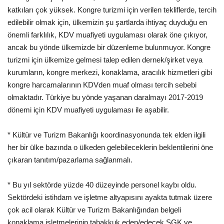
katkıları çok yüksek. Kongre turizmi için verilen tekliflerde, tercih
edilebilir olmak için, ülkemizin şu şartlarda ihtiyaç duyduğu en
önemli farklılık, KDV muafiyeti uygulaması olarak öne çıkıyor,
ancak bu yönde ülkemizde bir düzenleme bulunmuyor. Kongre
turizmi için ülkemize gelmesi talep edilen dernek/şirket veya
kurumların, kongre merkezi, konaklama, aracılık hizmetleri gibi
kongre harcamalarının KDVden muaf olması tercih sebebi
olmaktadır. Türkiye bu yönde yaşanan daralmayı 2017-2019
dönemi için KDV muafiyeti uygulaması ile aşabilir.
* Kültür ve Turizm Bakanlığı koordinasyonunda tek elden ilgili
her bir ülke bazında o ülkeden gelebileceklerin beklentilerini öne
çıkaran tanıtım/pazarlama sağlanmalı.
* Bu yıl sektörde yüzde 40 düzeyinde personel kaybı oldu.
Sektördeki istihdam ve işletme altyapısını ayakta tutmak üzere
çok acil olarak Kültür ve Turizm Bakanlığından belgeli
konaklama işletmelerinin tahakkuk eden/edecek SGK ve