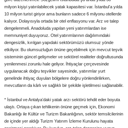
milyon kişiyi yatırılabilecek yatak kapasitesi var. İstanbul'a yılda
10 milyon turist giriyor ama bunların sadece 6 milyonu otellerde
kalıyor. Dolayısıyla ortada bir otel enflasyonu var. Arz ve talep
dengelenmeli. Anadoluda yapılan yeni yatırımlardan ise
memnuniyet duyuyoruz. Otel yatırımlarının dağılımındaki
dengesizlik, kırılgan yapıdaki sektörümüzü olumsuz yönde
etkiliyor. Bu olumsuzluğun önüne geçebilmek için mevcut teşvik
sisteminin güncel gelişmeler ve sektörel realiteler doğrultusunda
yenilenmesi zorunlu hale geliyor. İhtiyaçlar çerçevesinde
uygulanacak doğru teşvikler sayesinde, yatırımlar yurt
genelinde ihtiyaç duyulan bölgelere doğru yönlendirilirken,
mevcutların da kârlı ve sağlıklı bir şekilde işletilmesi sağlanabilir.
* İstanbul ve Antalya'daki yatak arzı sektörü tehdit eder boyuta
ulaştı. Ortaya çıkan tehlikenin önüne geçmek için, Ekonomi
Bakanlığı ile Kültür ve Turizm Bakanlığının, sektör temsilcilerinin
de içinde yer aldığı Turizm Yatırım İzleme Kurulunu hayata