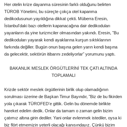
Her otelin krize dayanma süresinin farklı olduğunu belirten
TÜROB Yönetimi, bu süreçte çokça otel kapanma
dedikodusunun yayıldığına dikkat çekti. Müberra Eresin,
İstanbul'daki bazı otellerin kapanacağına dair dedikoduları
yayanların da yine turizmciler olmasından yakındı. Eresin, "Bu
dedikoduları yayarak kendi ayaklarına kurşun sıktıklarının
farkında değiller. Bugün onun başına gelen yarın kendi başına
da gelecektir, sektörün itibarını zedeliyorlar" yorumunu yaptı.
BAKANLIK MESLEK ÖRGÜTLERİNİ TEK ÇATI ALTINDA
TOPLAMALI
Krizde sektör meslek örgütlerinin birlik olup olamadığının
sorulması üzerine de Başkan Timur Bayındır, "Biz de bu fikirden
yola çıkarak TÜROFED'e gittik. Gelin bu dönemde birlikte
hareket edelim dedik. Onlar da tamam o zaman gelin bizim
çatımız altına girin dediler. Yani onlar evlenmek istediler, oysa ki
biz flört etmemizin yeterli olacağı kanısındayız. Çünkü bizim