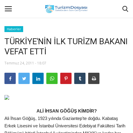
Haberler
TÜRKİYE'NİN İLK TURİZM BAKANI
Anasayfa
VEFAT ETTİ
Bize Ulaşın
Temmuz 24, 2011 - 18:07
Künye
Halil ÖNCÜ kimdir?
KVKK Aydınlatma Metni
ALİ İHSAN GÖĞÜŞ KİMDİR?
Haberler
Ali İhsan Göğüş, 1923 yılında Gaziantep'te doğdu. Kabataş
Erkek Lisesini ve İstanbul Üniversitesi Edebiyat Fakültesi Tarih
Görüntülü