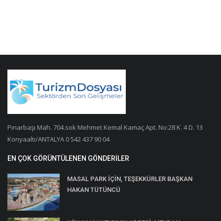
Pınarbaşı Mah. 704.sok Mehmet Kemal Kamaç Apt. No:28 K. 4 D. 13
Konyaaltı/ANTALYA 0 542 437 90 04
EN ÇOK GÖRÜNTÜLENEN GÖNDERILER
MASAL PARK İÇİN, TEŞEKKÜRLER BAŞKAN
HAKAN TÜTÜNCÜ