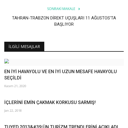
SONRAKI MAKALE
TAHRAN-TRABZON DİREKT UÇUŞLARI 11 AĞUSTOS’TA
BAŞLIYOR
İLGILI MESAJLAR
EN İYİ HAVAYOLU VE EN İYİ UZUN MESAFE HAVAYOLU
SEÇİLDİ
Kasım 21, 2020
İÇLERİNİ EMİN ÇAKMAK KORKUSU SARMIŞ!
Jan 22, 2018
TUYED,2013&#39;ÜN TURİZM TRENDLERİNİ AÇIKLADI