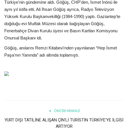
Galeri
Türkiye'nin gündemine aldı. Göğüş, CHP'den, İsmet İnönü ile
aynı yıl istifa etti. Ali İhsan Göğüş ayrıca, Radyo Televizyon
Yüksek Kurulu Başkanvekilliği (1984-1990) yaptı. Gaziantep'te
doğduğu evi Mutfak Müzesi olarak bağışlayan Göğüş,
Fenerbahçe Divan Kurulu üyesi ve Basın Kartları Komisyonu
Onursal Başkanı idi.
Göğüş, anılarını Remzi Kitabevi'nden yayınlanan “Hep İsmet
Paşa'nın Yanında” adı altında toplamıştı.
ÖNCEKI MAKALE
YURT DIŞI TATİLİNE ALIŞAN ÇİN'Lİ TURİSTİN TÜRKİYE'YE İLGİSİ
ARTIYOR