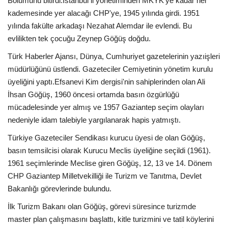
Bölümünü bitirdi.İstanbul il yönetiminden MKYK'ye kadar her
kademesinde yer alacağı CHP'ye, 1945 yılında girdi. 1951
Araştırma - İnceleme
yılında fakülte arkadaşı Nezahat Alemdar ile evlendi. Bu
evlilikten tek çocuğu Zeynep Göğüş doğdu.
Lezzet Durakları
Türk Haberler Ajansı, Dünya, Cumhuriyet gazetelerinin yazıişleri
müdürlüğünü üstlendi. Gazeteciler Cemiyetinin yönetim kurulu
Röportajlar
üyeliğini yaptı.Efsanevi Kim dergisi'nin sahiplerinden olan Ali
İhsan Göğüş, 1960 öncesi ortamda basın özgürlüğü
Gezi - Yorum
mücadelesinde yer almış ve 1957 Gaziantep seçim olayları
nedeniyle idam talebiyle yargılanarak hapis yatmıştı.
Sizlerden Gelenler
Türkiye Gazeteciler Sendikası kurucu üyesi de olan Göğüş,
basın temsilcisi olarak Kurucu Meclis üyeliğine seçildi (1961).
Yorumlar
1961 seçimlerinde Meclise giren Göğüş, 12, 13 ve 14. Dönem
CHP Gaziantep Milletvekilliği ile Turizm ve Tanıtma, Devlet
Video Tanıtım
Bakanlığı görevlerinde bulundu.
Köşe Yazarları
İlk Turizm Bakanı olan Göğüş, görevi süresince turizmde
master plan çalışmasını başlattı, kitle turizmini ve tatil köylerini