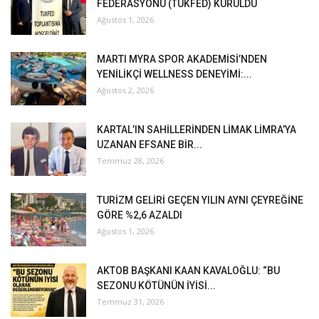
FEDERASYONU (TUKFED) KURULDU
Ağustos 1, 2026
MARTI MYRA SPOR AKADEMİSİ’NDEN
YENİLİKÇİ WELLNESS DENEYİMİ:...
Ağustos 2, 2026
KARTAL’IN SAHİLLERİNDEN LİMAK LİMRA’YA
UZANAN EFSANE BİR...
Temmuz 28, 2026
TURİZM GELİRİ GEÇEN YILIN AYNI ÇEYREĞİNE
GÖRE %2,6 AZALDI
Ağustos 1, 2026
AKTOB BAŞKANI KAAN KAVALOĞLU: “BU
SEZONU KÖTÜNÜN İYİSİ...
Temmuz 31, 2026