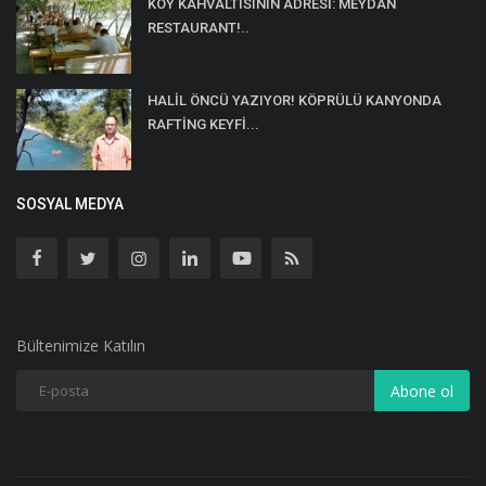
KÖY KAHVALTISININ ADRESİ: MEYDAN
RESTAURANT!..
HALİL ÖNCÜ YAZIYOR! KÖPRÜLÜ KANYONDA
RAFTİNG KEYFİ...
SOSYAL MEDYA
Bültenimize Katılın
Abone ol